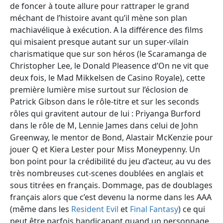
de foncer à toute allure pour rattraper le grand
méchant de l’histoire avant qu’il mène son plan
machiavélique à exécution. A la différence des films
qui misaient presque autant sur un super-vilain
charismatique que sur son héros (le Scaramanga de
Christopher Lee, le Donald Pleasence d’On ne vit que
deux fois, le Mad Mikkelsen de Casino Royale), cette
première lumière mise surtout sur l’éclosion de
Patrick Gibson dans le rôle-titre et sur les seconds
rôles qui gravitent autour de lui : Priyanga Burford
dans le rôle de M, Lennie James dans celui de John
Greenway, le mentor de Bond, Alastair McKenzie pour
jouer Q et Kiera Lester pour Miss Moneypenny. Un
bon point pour la crédibilité du jeu d’acteur, au vu des
très nombreuses cut-scenes doublées en anglais et
sous titrées en français. Dommage, pas de doublages
français alors que c’est devenu la norme dans les AAA
(même dans les
Resident Evil
et
Final Fantasy
) ce qui
peut être parfois handicapant quand un personnage