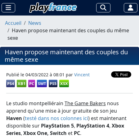
Accueil
News
Haven propose maintenant des couples du même
sexe
Haven propose maintenant des couples du
même sexe
Publié le
04/03/2022 à 08:01
par
Vincent
PS4
XB1
PC
SWT
PS5
XSX
Le studio montpelliérain
The Game Bakers
nous
apprend qu'une mise à jour gratuite de son jeu
Haven
(
testé dans nos colonnes ici
) est maintenant
disponible sur
PlayStation 5
,
PlayStation 4
,
Xbox
Series
,
Xbox One, Switch
et
PC
.