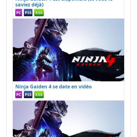
saviez déjà)
PC
PS5
XSX
Ninja Gaiden 4 se date en vidéo
PC
PS5
XSX