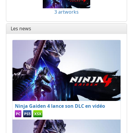
3 artworks
Les news
Ninja Gaiden 4 lance son DLC en vidéo
PC
PS5
XSX