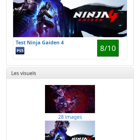
Test Ninja Gaiden 4
8/10
PS5
Les visuels
28 images