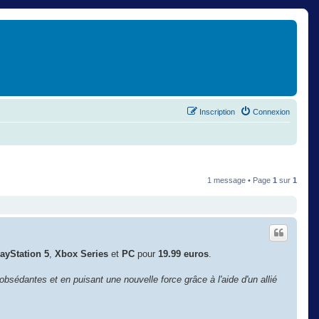
Inscription
Connexion
1 message • Page
1
sur
1
ayStation 5
,
Xbox Series
et
PC
pour
19.99 euros
.
 obsédantes et en puisant une nouvelle force grâce à l'aide d'un allié