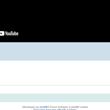
Développé par
phpBB
® Forum Software © phpBB Limited
Traduction française officielle
©
Qiaeru