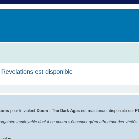
er
erche avancée
evelations est disponible
che avancée
tions
pour le violent
Doom : The Dark Ages
est maintenant disponible sur
Pl
urgatoire impitoyable dont il ne pourra s'échapper qu'en affrontant des vérités
meplay.