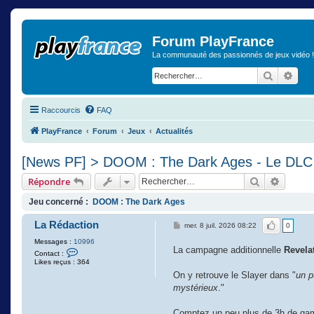
Forum PlayFrance
La communauté des passionnés de jeux vidéo !
Recherch
Rech
Raccourcis
FAQ
PlayFrance
Forum
Jeux
Actualités
[News PF] > DOOM : The Dark Ages - Le DLC R
Rechercher
Recher
Répondre
Jeu concerné :
DOOM : The Dark Ages
La Rédaction
J'aime
mer. 8 juil. 2026 08:22
0
Messages :
10996
La campagne additionnelle
Revela
C
Contact :
o
Likes reçus : 364
n
On y retrouve le Slayer dans "
un p
t
a
mystérieux
."
c
t
e
Comptez un peu plus de 3h de ga