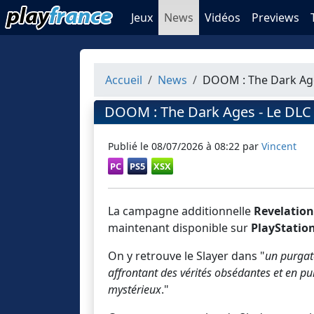
Jeux
News
Vidéos
Previews
Accueil
News
DOOM : The Dark Ages
DOOM : The Dark Ages - Le DLC R
Publié le
08/07/2026 à 08:22
par
Vincent
PC
PS5
XSX
La campagne additionnelle
Revelation
maintenant disponible sur
PlayStation
On y retrouve le Slayer dans "
un purgat
affrontant des vérités obsédantes et en pui
mystérieux
."