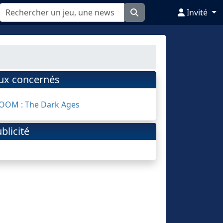
Invité
eux concernés
OOM : The Dark Ages
blicité