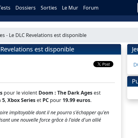
Tests
Dossiers
Sorties
Le Mur
Forum
 - Le DLC Revelations est disponible
evelations est disponible
J
D
Pu
s
pour le violent
Doom : The Dark Ages
est
 5
,
Xbox Series
et
PC
pour
19.99 euros
.
oire impitoyable dont il ne pourra s'échapper qu'en
sant une nouvelle force grâce à l'aide d'un allié