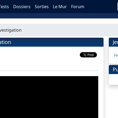
Tests
Dossiers
Sorties
Le Mur
Forum
investigation
ation
J
He
Pu