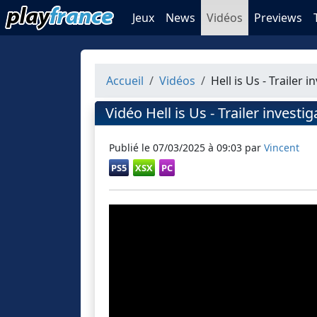
Jeux
News
Vidéos
Previews
Accueil
Vidéos
Hell is Us - Trailer 
Vidéo Hell is Us - Trailer investig
Publié le
07/03/2025 à 09:03
par
Vincent
PS5
XSX
PC