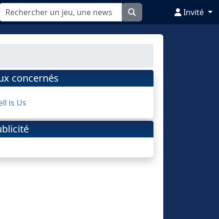
Invité
eux concernés
ll is Us
blicité