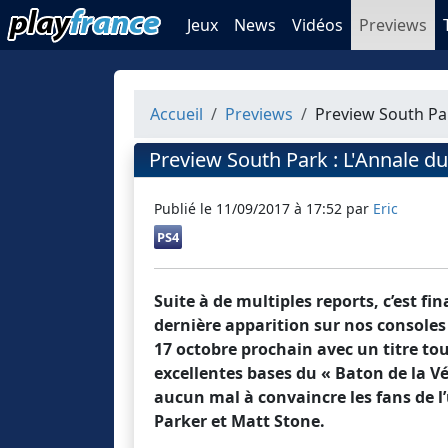
Jeux
News
Vidéos
Previews
Accueil
Previews
Preview South Par
Preview South Park : L'Annale du
Publié le
11/09/2017 à 17:52
par
Eric
PS4
Suite à de multiples reports, c’est f
dernière apparition sur nos consoles
17 octobre prochain avec un titre to
excellentes bases du « Baton de la Vé
aucun mal à convaincre les fans de l’
Parker et Matt Stone.