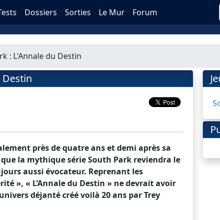
Tests
Dossiers
Sorties
Le Mur
Forum
k : L'Annale du Destin
 Destin
J
S
Pu
inalement près de quatre ans et demi après sa
 que la mythique série South Park reviendra le
ujours aussi évocateur. Reprenant les
rité », « L’Annale du Destin » ne devrait avoir
univers déjanté créé voilà 20 ans par Trey