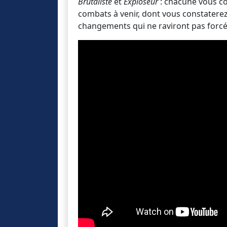
Brutaliste
et
Exploseur
: chacune vous c
combats à venir, dont vous constaterez 
changements qui ne raviront pas forcém