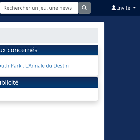
Invité
eux concernés
outh Park : L'Annale du Destin
blicité