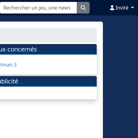
Invité
eux concernés
itman 3
blicité