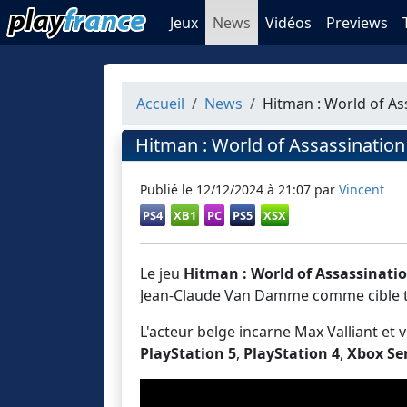
Jeux
News
Vidéos
Previews
Accueil
News
Hitman : World of As
Hitman : World of Assassination
Publié le
12/12/2024 à 21:07
par
Vincent
PS4
XB1
PC
PS5
XSX
Le jeu
Hitman : World of Assassinati
Jean-Claude Van Damme comme cible t
L'acteur belge incarne Max Valliant et
PlayStation 5
,
PlayStation 4
,
Xbox Ser