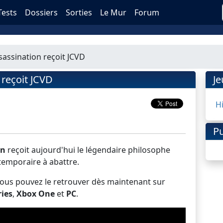
Tests
Dossiers
Sorties
Le Mur
Forum
sassination reçoit JCVD
 reçoit JCVD
J
H
Pu
on
reçoit aujourd'hui le légendaire philosophe
emporaire à abattre.
 vous pouvez le retrouver dès maintenant sur
ies
,
Xbox One
et
PC
.