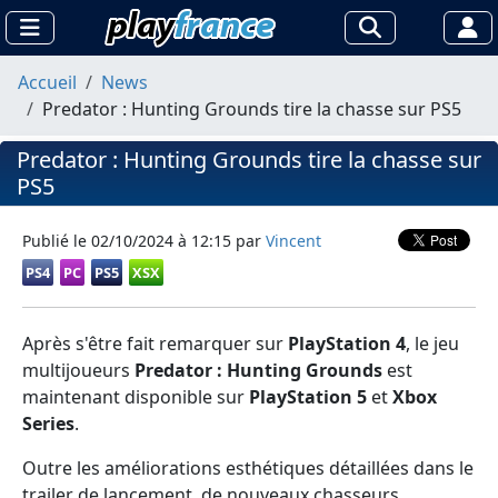
Accueil
News
Predator : Hunting Grounds tire la chasse sur PS5
Predator : Hunting Grounds tire la chasse sur
PS5
Publié le
02/10/2024 à 12:15
par
Vincent
PS4
PC
PS5
XSX
Après s'être fait remarquer sur
PlayStation 4
, le jeu
multijoueurs
Predator : Hunting Grounds
est
maintenant disponible sur
PlayStation 5
et
Xbox
Series
.
Outre les améliorations esthétiques détaillées dans le
trailer de lancement, de nouveaux chasseurs