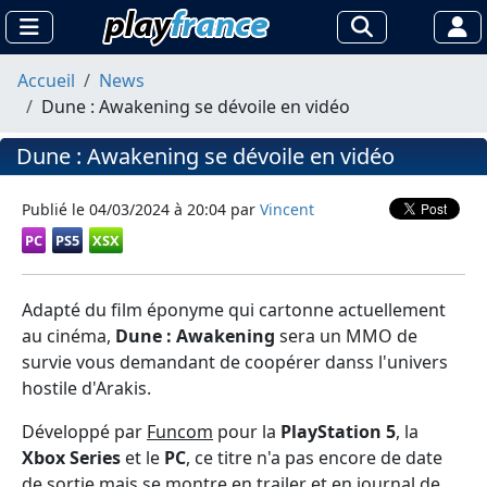
Accueil
News
Dune : Awakening se dévoile en vidéo
Dune : Awakening se dévoile en vidéo
Publié le
04/03/2024 à 20:04
par
Vincent
PC
PS5
XSX
Adapté du film éponyme qui cartonne actuellement
au cinéma,
Dune : Awakening
sera un MMO de
survie vous demandant de coopérer danss l'univers
hostile d'Arakis.
Développé par
Funcom
pour la
PlayStation 5
, la
Xbox Series
et le
PC
, ce titre n'a pas encore de date
de sortie mais se montre en trailer et en journal de