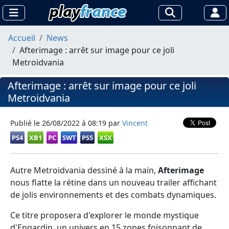
Accueil
News
Afterimage : arrêt sur image pour ce joli
Metroidvania
Afterimage : arrêt sur image pour ce joli
Metroidvania
Publié le
26/08/2022 à 08:19
par
Vincent
PS4
XB1
PC
SWT
PS5
XSX
Autre Metroidvania dessiné à la main,
Afterimage
nous flatte la rétine dans un nouveau trailer affichant
de jolis environnements et des combats dynamiques.
Ce titre proposera d'explorer le monde mystique
d'Engardin, un univers en 15 zones foisonnant de