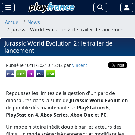
Accueil
News
Jurassic World Evolution 2 : le trailer de lancement
Jurassic World Evolution 2 : le trailer de
lancement
Publié le
10/11/2021 à 18:48
par
Vincent
PS4
XB1
PC
PS5
XSX
Repoussez les limites de la gestion d'un parc de
dinosaures dans la suite de
Jurassic World Evolution
disponible dès maintenant sur
PlayStation 5
,
PlayStation 4
,
Xbox Series
,
Xbox One
et
PC
.
Un mode histoire inédit doublé par les acteurs des
films, un mode scénarisé reprenant et modifiant les