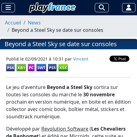
Accueil
News
Beyond a Steel Sky se date sur consoles
Beyond a Steel Sky se date sur consoles
Publié le
02/09/2021 à 10:31
par
Vincent
PS4
XB1
PC
SWT
PS5
XSX
Le jeu d'aventure
Beyond a Steel Sky
sortira sur
toutes les consoles du marché le
30 novembre
prochain en version numérique, en boite et en édition
collector avec comic book, boîtier métal, stickers et
soundtrack numérique.
Développé par
Revolution Software
(
Les Chevaliers
de Baphomet
) et édité par
Microids
, cette suite au