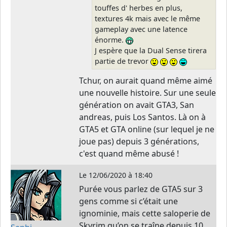
touffes d' herbes en plus,
textures 4k mais avec le même
gameplay avec une latence
énorme.
J espère que la Dual Sense tirera
partie de trevor
Tchur, on aurait quand même aimé
une nouvelle histoire. Sur une seule
génération on avait GTA3, San
andreas, puis Los Santos. Là on à
GTA5 et GTA online (sur lequel je ne
joue pas) depuis 3 générations,
c'est quand même abusé !
Le
12/06/2020 à 18:40
Purée vous parlez de GTA5 sur 3
gens comme si c’était une
ignominie, mais cette saloperie de
Skyrim qu’on se traîne depuis 10