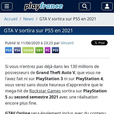
Accueil
News
GTA V sortira sur PS5 en 2021
GTA V sortira sur PS5 en 2021
Publié le
11/06/2020 à 23:23
par
Vincent
PS3
PS4
XB360
XB1
PC
PS5
Si vous n'entrez pas déjà dans les 130 millions de
possesseurs de
Grand Theft Auto V
, que vous ne
l'avez fait ni sur
PlayStation 3
ni sur
PlayStation 4
,
vous serez sans doute heureux d'apprendre que le
mega-hit de
Rockstar Games
sortira sur
PlayStation
5
au
second semestre 2021
avec une réalisation
encore plus fine.
GTAV Online
sera également inclus avec du contenu