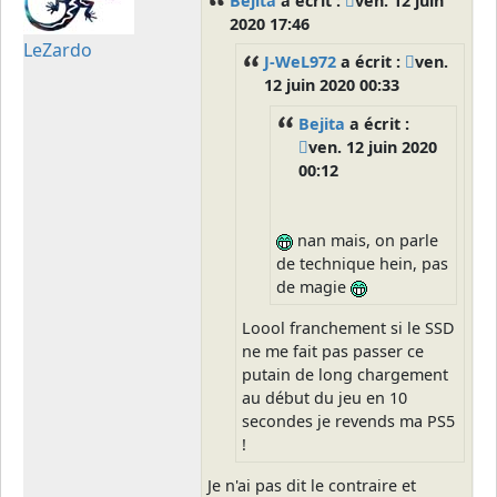
Bejita
a écrit :
ven. 12 juin
2020 17:46
LeZardo
J-WeL972
a écrit :
ven.
12 juin 2020 00:33
Bejita
a écrit :
ven. 12 juin 2020
00:12
nan mais, on parle
de technique hein, pas
de magie
Loool franchement si le SSD
ne me fait pas passer ce
putain de long chargement
au début du jeu en 10
secondes je revends ma PS5
!
Je n'ai pas dit le contraire et