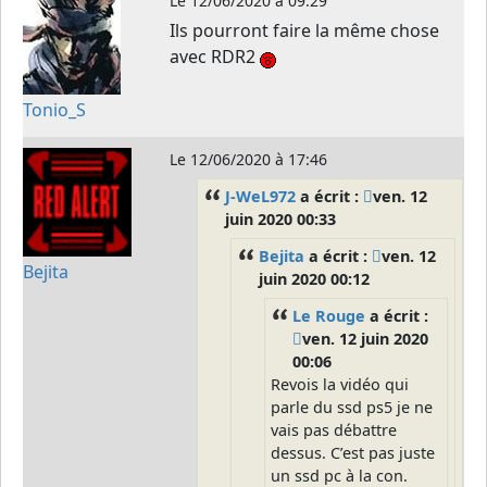
Le
12/06/2020 à 09:29
Ils pourront faire la même chose
avec RDR2
Tonio_S
Le
12/06/2020 à 17:46
J-WeL972
a écrit :
ven. 12
juin 2020 00:33
Bejita
a écrit :
ven. 12
Bejita
juin 2020 00:12
Le Rouge
a écrit :
ven. 12 juin 2020
00:06
Revois la vidéo qui
parle du ssd ps5 je ne
vais pas débattre
dessus. C’est pas juste
un ssd pc à la con.