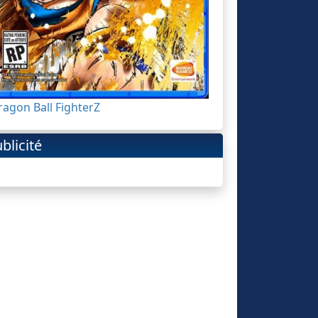
ragon Ball FighterZ
blicité