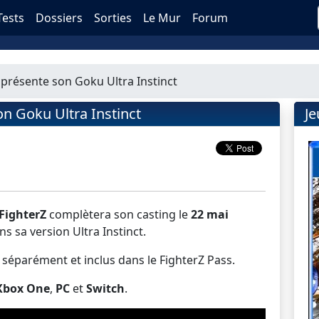
Tests
Dossiers
Sorties
Le Mur
Forum
 présente son Goku Ultra Instinct
on Goku Ultra Instinct
J
FighterZ
complètera son casting le
22 mai
s sa version Ultra Instinct.
séparément et inclus dans le FighterZ Pass.
Xbox One
,
PC
et
Switch
.