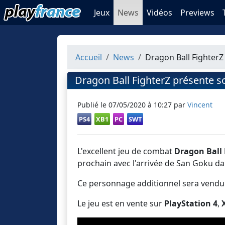
Jeux
News
Vidéos
Previews
Accueil
News
Dragon Ball FighterZ
Dragon Ball FighterZ présente s
Publié le
07/05/2020 à 10:27
par
Vincent
PS4
XB1
PC
SWT
L'excellent jeu de combat
Dragon Ball 
prochain avec l'arrivée de San Goku dan
Ce personnage additionnel sera vendu 
Le jeu est en vente sur
PlayStation 4
,