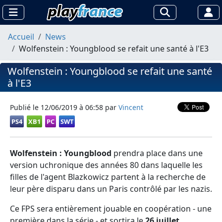
Accueil
News
Wolfenstein : Youngblood se refait une santé à l'E3
Wolfenstein : Youngblood se refait une santé
à l'E3
Publié le
12/06/2019 à 06:58
par
Vincent
PS4
XB1
PC
SWT
Wolfenstein : Youngblood
prendra place dans une
version uchronique des années 80 dans laquelle les
filles de l'agent Blazkowicz partent à la recherche de
leur père disparu dans un Paris contrôlé par les nazis.
Ce FPS sera entièrement jouable en coopération - une
première dans la série - et sortira le
26 juillet