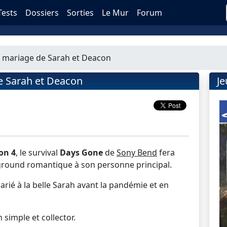
Tests
Dossiers
Sorties
Le Mur
Forum
e mariage de Sarah et Deacon
e Sarah et Deacon
J
on 4
, le survival
Days Gone
de
Sony Bend
fera
ground romantique à son personne principal.
marié à la belle Sarah avant la pandémie et en
 simple et collector.