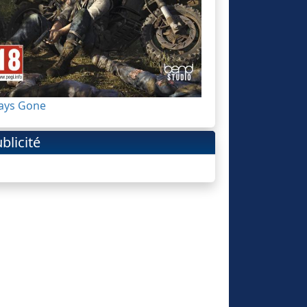
ays Gone
blicité