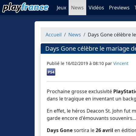
Jeux
News
Vidéos
Previews
Accueil
News
Days Gone célèbre l
Days Gone célèbre le mariage d
Publié le
16/02/2019 à 08:10
par
Vincent
PS4
Prochaine grosse exclusivité
PlayStati
dans le tragique en inventant un back
En effet, le héros Deacon St. John fut 
garde encore d'émouvants souvenirs...
Days Gone
sortira le
26 avril
en édition