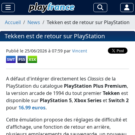
Accueil
News
Tekken est de retour sur PlayStation
Tekken est de retour sur PlayStation
Publié le
25/06/2026 à 07:59
par
Vincent
SWT
PS5
XSX
A défaut d'intégrer directement les
Classics
de la
PlayStation du catalogue
PlayStation Plus Premium
,
la version arcade de 1994 du tout premier
Tekken
est
disponible sur
PlayStation 5
,
Xbox Series
et
Switch 2
pour
16.99 euros
.
Cette émulation propose des réglages de difficulté et
d'affichage, une fonction de retour en arrière,
plusieurs emplacements de sauvegarde, un nouveau