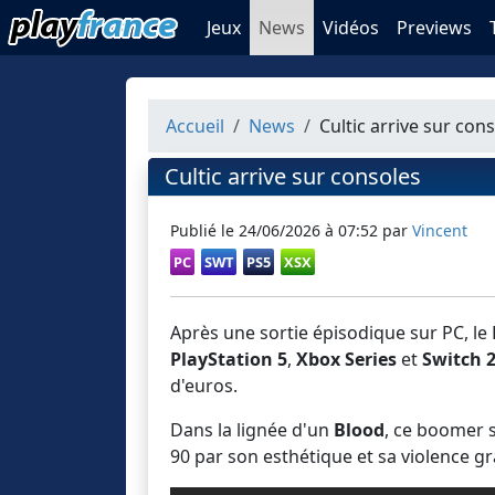
Jeux
News
Vidéos
Previews
Accueil
News
Cultic arrive sur con
Cultic arrive sur consoles
Publié le
24/06/2026 à 07:52
par
Vincent
PC
SWT
PS5
XSX
Après une sortie épisodique sur PC, le
PlayStation 5
,
Xbox Series
et
Switch 
d'euros.
Dans la lignée d'un
Blood
, ce boomer 
90 par son esthétique et sa violence gr