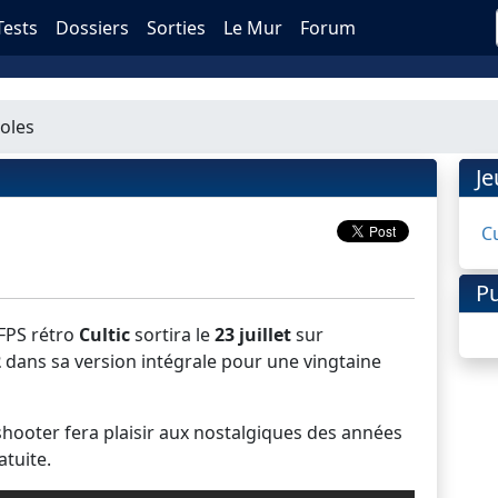
Tests
Dossiers
Sorties
Le Mur
Forum
soles
J
Cu
Pu
 FPS rétro
Cultic
sortira le
23 juillet
sur
2
dans sa version intégrale pour une vingtaine
shooter fera plaisir aux nostalgiques des années
atuite.