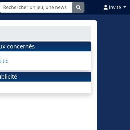
Invité
eux concernés
ltic
blicité