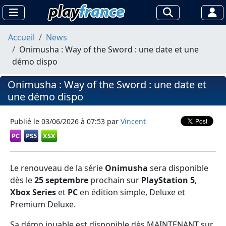
Accueil
News
Onimusha : Way of the Sword : une date et une
démo dispo
Onimusha : Way of the Sword : une date et
une démo dispo
Publié le
03/06/2026 à 07:53
par
Vincent
PC
PS5
XSX
Le renouveau de la série
Onimusha
sera disponible
dès le
25 septembre
prochain sur
PlayStation 5
,
Xbox Series
et
PC
en édition simple, Deluxe et
Premium Deluxe.
Sa démo jouable est disponible dès MAINTENANT sur