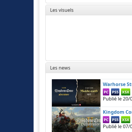
Les visuels
Les news
Warhorse St
PC
PS5
XSX
Publié le
20/
Kingdom Com
PC
PS5
XSX
Publié le
07/