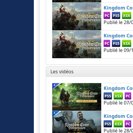
Kingdom Come
PC
PS5
XSX
Publié le
28/
Kingdom Come
PC
PS5
XSX
Publié le
09/
Les vidéos
Kingdom Come
PS5
XSX
PC
Publié le
07/
Kingdom Come
PS5
XSX
PC
Publié le
28/