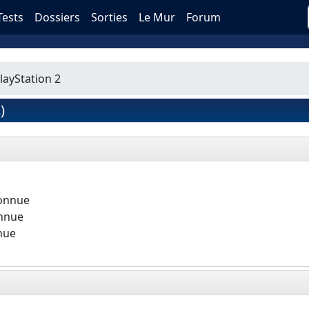
Tests
Dossiers
Sorties
Le Mur
Forum
layStation 2
)
connue
onnue
nue