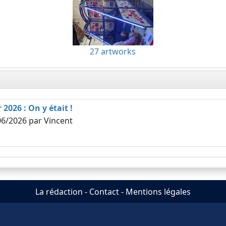
27 artworks
026 : On y était !
06/2026
par Vincent
La rédaction
-
Contact
-
Mentions légales