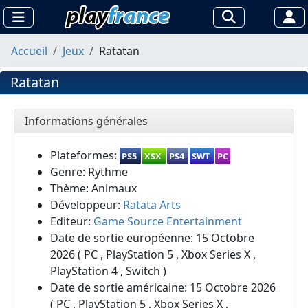
Accueil
Jeux
Ratatan
Ratatan
Informations générales
Plateformes:
PS5
XSX
PS4
SWT
PC
Genre: Rythme
Thème: Animaux
Développeur:
Ratata Arts
Editeur:
Game Source Entertainment
Date de sortie européenne: 15 Octobre
2026 ( PC , PlayStation 5 , Xbox Series X ,
PlayStation 4 , Switch )
Date de sortie américaine: 15 Octobre 2026
( PC , PlayStation 5 , Xbox Series X ,