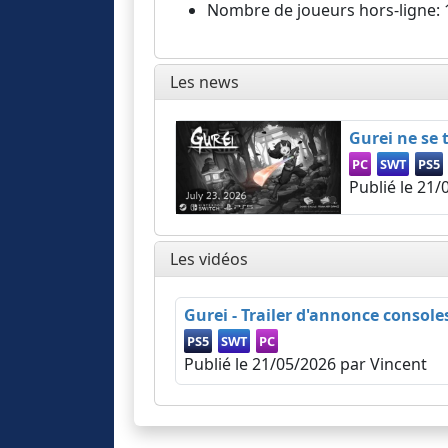
Nombre de joueurs hors-ligne: 
Les news
Gurei ne se 
PC
SWT
PS5
Publié le
21/
Les vidéos
Gurei - Trailer d'annonce console
PS5
SWT
PC
Publié le
21/05/2026
par Vincent