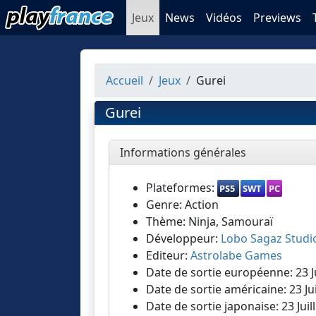
Jeux
News
Vidéos
Previews
Accueil
Jeux
Gurei
Gurei
Informations générales
Plateformes:
PS5
SWT
PC
Genre: Action
Thème: Ninja, Samouraï
Développeur:
Lobo Sagaz Studi
Editeur:
Astrolabe Games
Date de sortie européenne: 23 Jui
Date de sortie américaine: 23 Juil
Date de sortie japonaise: 23 Juill