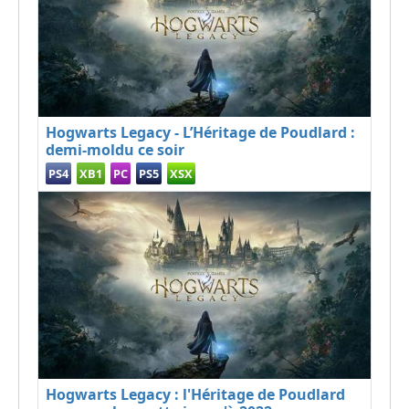
Hogwarts Legacy - L’Héritage de Poudlard :
demi-moldu ce soir
PS4
XB1
PC
PS5
XSX
Hogwarts Legacy : l'Héritage de Poudlard