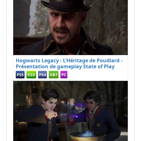
Hogwarts Legacy : L’Héritage de Poudlard -
Présentation de gameplay State of Play
PS5
XSX
PS4
XB1
PC