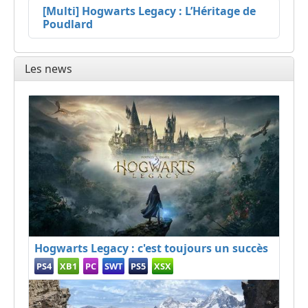
[Multi] Hogwarts Legacy : L’Héritage de
Poudlard
Les news
Hogwarts Legacy : c'est toujours un succès
PS4
XB1
PC
SWT
PS5
XSX