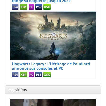
range sa baguette jusqu'à 2022
PS4
XB1
PC
PS5
XSX
Hogwarts Legacy : L’Héritage de Poudlard
annoncé sur consoles et PC
PS4
XB1
PC
PS5
XSX
Les vidéos