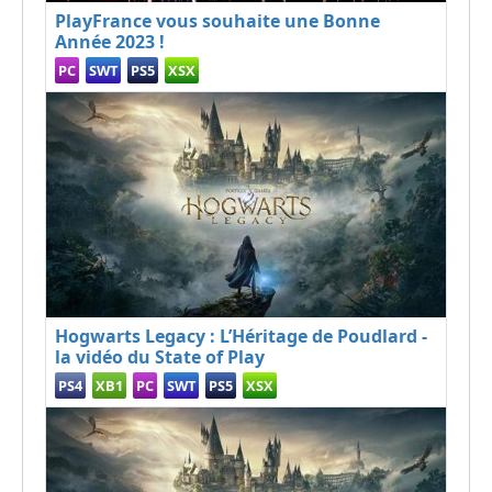
PlayFrance vous souhaite une Bonne
Année 2023 !
PC
SWT
PS5
XSX
Hogwarts Legacy : L’Héritage de Poudlard -
la vidéo du State of Play
PS4
XB1
PC
SWT
PS5
XSX