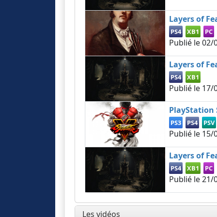
Layers of Fe
PS4
XB1
PC
Publié le
02/
Layers of Fe
PS4
XB1
Publié le
17/
PlayStation 
PS3
PS4
PSV
Publié le
15/
Layers of Fea
PS4
XB1
PC
Publié le
21/
Les vidéos