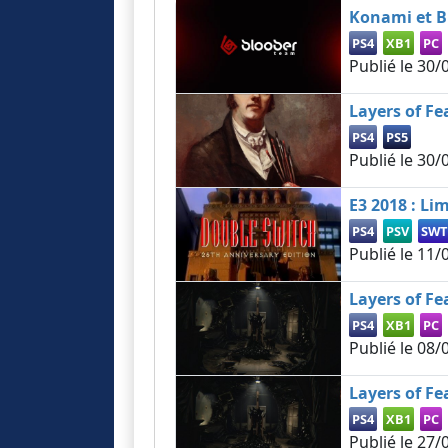
Konami et B
PS4
XB1
PC
Publié le
30/
Layers of Fe
PS4
PS5
Publié le
30/
E3 2018 : L
PS4
PSV
SWT
Publié le
11/
Layers of Fe
PS4
XB1
PC
Publié le
08/
Layers of Fe
PS4
XB1
PC
Publié le
27/