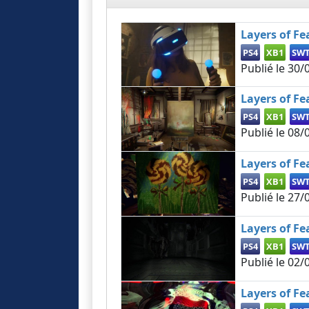
Layers of Fe
PS4
XB1
SW
Publié le
30/
Layers of Fea
PS4
XB1
SW
Publié le
08/
Layers of Fe
PS4
XB1
SW
Publié le
27/
Layers of Fe
PS4
XB1
SW
Publié le
02/
Layers of Fe