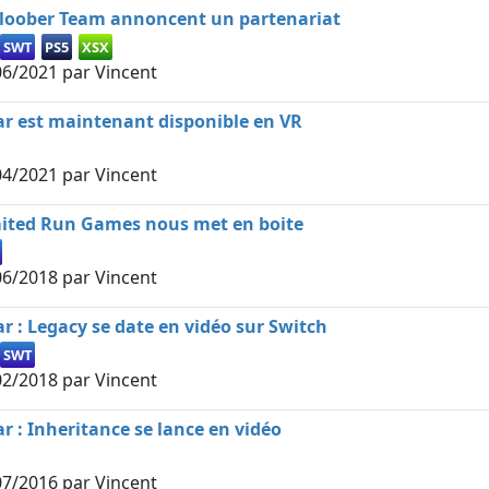
loober Team annoncent un partenariat
SWT
PS5
XSX
06/2021
par Vincent
ar est maintenant disponible en VR
04/2021
par Vincent
imited Run Games nous met en boite
06/2018
par Vincent
ar : Legacy se date en vidéo sur Switch
SWT
02/2018
par Vincent
ar : Inheritance se lance en vidéo
07/2016
par Vincent