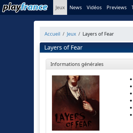
Jeux
News
Vidéos
Previews
Accueil
Jeux
Layers of Fear
Layers of Fear
Informations générales