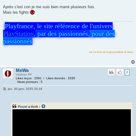
Après c'est con je me suis bien marré plusieurs fois.
Mais les fights
Playfrance, le site référence de l'univers
PlayStation
,
par des passionnés,
pour des
passionnés
Les Lin Kuei ont un gros problème de hiérarchie
MeWa
0
Vétéran PF
Likes reçus : 2591 / Likes donnés : 3339
News promues : 5
jeu. 30 janv. 2025 20:18
Pouet
a écrit :