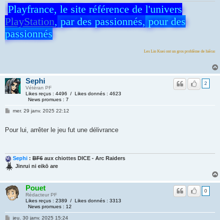
Playfrance, le site référence de l'univers
PlayStation
,
par des passionnés,
pour des
passionnés
Les Lin Kuei ont un gros problème de hiérarchie
Sephi
2
Vétéran PF
Likes reçus : 4496 / Likes donnés : 4623
News promues : 7
mer. 29 janv. 2025 22:12
Pour lui, arrêter le jeu fut une délivrance
Sephi
:
BF6
aux chiottes DICE - Arc Raiders
Jinrui ni eikō are
Pouet
0
Rédacteur PF
Likes reçus : 2389 / Likes donnés : 3313
News promues : 12
jeu. 30 janv. 2025 15:24