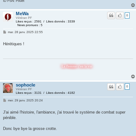
ID PSN: Pouet
MeWa
0
Vétéran PF
Likes reçus : 2591 / Likes donnés : 3339
News promues : 5
mar. 28 janv. 2025 22:55
Hérétiques !
La flemme c'est la vie
sophocle
0
Vétéran PF
Likes reçus : 3131 / Likes donnés : 4182
mer. 29 janv. 2025 20:24
J'ai aimé l'histoire, l'ambiance, j'ai trouvé le système de combat super
pénible.
Donc bye bye la grosse crotte.