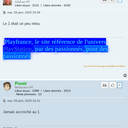
Vétéran PF
Likes reçus : 3131 / Likes donnés : 4182
mar. 28 janv. 2025 20:39
Le 1 était un peu relou.
Playfrance, le site référence de l'univers
PlayStation
,
par des passionnés,
pour des
passionnés
Les Lin Kuei ont un gros problème de hiérarchie
Pouet
0
Rédacteur PF
Likes reçus : 2389 / Likes donnés : 3313
News promues : 12
mar. 28 janv. 2025 22:31
Jamais accroché au 1.