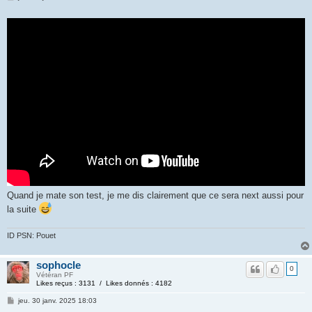
Quand je mate son test, je me dis clairement que ce sera next aussi pour
la suite
ID PSN: Pouet
sophocle
0
Vétéran PF
Likes reçus : 3131 / Likes donnés : 4182
jeu. 30 janv. 2025 18:03