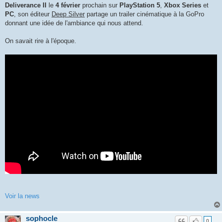
Deliverance II
le
4 février
prochain sur
PlayStation 5
,
Xbox Series
et
PC
, son éditeur
Deep Silver
partage un trailer cinématique à la GoPro
donnant une idée de l'ambiance qui nous attend.
On savait rire à l'époque.
Voir la news
sophocle
0