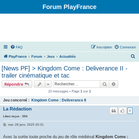
Forum PlayFrance
FAQ
Inscription
Connexion
R
PlayFrance
Forum
Jeux
Actualités
e
[News PF] > Kingdom Come : Deliverance II -
c
trailer cinématique et tac
h
Rechercher
Recherche 
Répondre
e
10 messages • Page
1
sur
1
r
Jeu concerné :
Kingdom Come : Deliverance II
c
La Rédaction
h
0
e
Likes reçus : 364
r
mar. 28 janv. 2025 20:31
Avec la sortie toute proche du jeu de rôle médiéval
Kingdom Come :