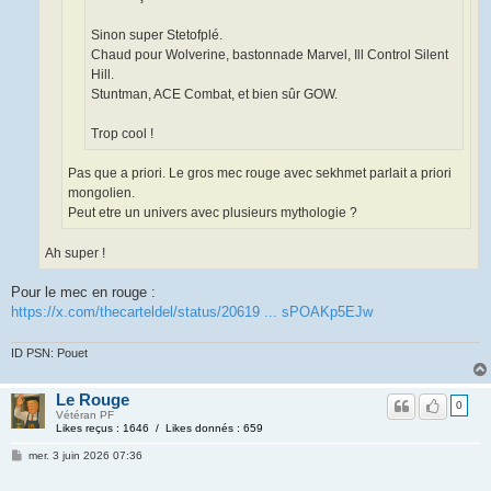
Sinon super Stetofplé.
Chaud pour Wolverine, bastonnade Marvel, Ill Control Silent
Hill.
Stuntman, ACE Combat, et bien sûr GOW.
Trop cool !
Pas que a priori. Le gros mec rouge avec sekhmet parlait a priori
mongolien.
Peut etre un univers avec plusieurs mythologie ?
Ah super !
Pour le mec en rouge :
https://x.com/thecarteldel/status/20619 ... sPOAKp5EJw
ID PSN: Pouet
Le Rouge
0
Vétéran PF
Likes reçus : 1646 / Likes donnés : 659
mer. 3 juin 2026 07:36