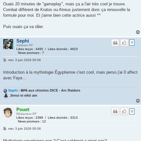
Ouais 20 minutes de "gameplay", mais ça a l'air très cool je trouve.
Combat différent de Kratos ou Atreus justement donc ça renouvelle la
formule pour moi. Et j'aime bien cette actrice aussi ^^
Puis ouais ça va râler.
Sephi
0
Vétéran PF
Likes reçus : 4495 / Likes donnés : 4623
News promues : 7
mer. 3 juin 2026 00:06
Introduction à la mythologie Égyptienne c'est cool, mais perso j'ai 0 affect
avec Faye...
Sephi
:
BF6
aux chiottes DICE - Arc Raiders
Jinrui ni eikō are
Pouet
0
Rédacteur PF
Likes reçus : 2389 / Likes donnés : 3313
News promues : 12
mer. 3 juin 2026 00:06
Mythologie egyptienne non ? C’est sekhmet a priori non?