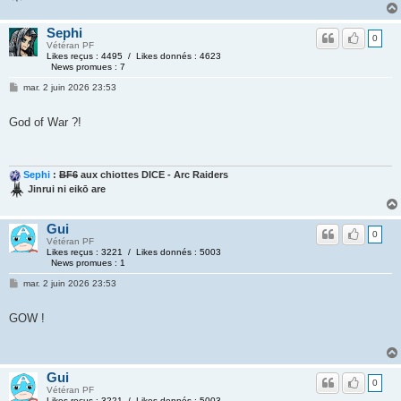
Sephi
0
Vétéran PF
Likes reçus : 4495 / Likes donnés : 4623
News promues : 7
mar. 2 juin 2026 23:53
God of War ?!
Sephi
:
BF6
aux chiottes DICE - Arc Raiders
Jinrui ni eikō are
Gui
0
Vétéran PF
Likes reçus : 3221 / Likes donnés : 5003
News promues : 1
mar. 2 juin 2026 23:53
GOW !
Gui
0
Vétéran PF
Likes reçus : 3221 / Likes donnés : 5003