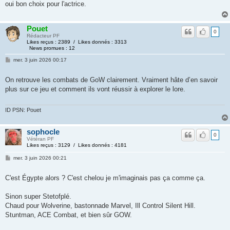
oui bon choix pour l'actrice.
Pouet
0
Rédacteur PF
Likes reçus : 2389 / Likes donnés : 3313
News promues : 12
mer. 3 juin 2026 00:17
On retrouve les combats de GoW clairement. Vraiment hâte d’en savoir
plus sur ce jeu et comment ils vont réussir à explorer le lore.
ID PSN: Pouet
sophocle
0
Vétéran PF
Likes reçus : 3129 / Likes donnés : 4181
mer. 3 juin 2026 00:21
C'est Égypte alors ? C'est chelou je m'imaginais pas ça comme ça.
Sinon super Stetofplé.
Chaud pour Wolverine, bastonnade Marvel, Ill Control Silent Hill.
Stuntman, ACE Combat, et bien sûr GOW.