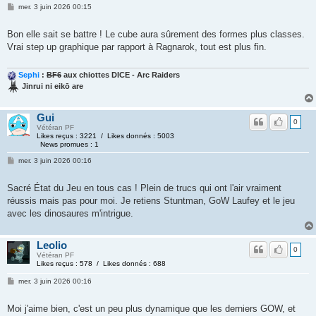
mer. 3 juin 2026 00:15
Bon elle sait se battre ! Le cube aura sûrement des formes plus classes.
Vrai step up graphique par rapport à Ragnarok, tout est plus fin.
Sephi
:
BF6
aux chiottes DICE - Arc Raiders
Jinrui ni eikō are
Gui
0
Vétéran PF
Likes reçus : 3221 / Likes donnés : 5003
News promues : 1
mer. 3 juin 2026 00:16
Sacré État du Jeu en tous cas ! Plein de trucs qui ont l'air vraiment
réussis mais pas pour moi. Je retiens Stuntman, GoW Laufey et le jeu
avec les dinosaures m'intrigue.
Leolio
0
Vétéran PF
Likes reçus : 578 / Likes donnés : 688
mer. 3 juin 2026 00:16
Moi j'aime bien, c'est un peu plus dynamique que les derniers GOW, et