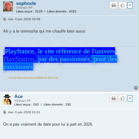
sophocle
0
Vétéran PF
Likes reçus : 3129 / Likes donnés : 4181
mer. 3 juin 2026 00:59
Ah y a le onimusha qui me chauffe bien aussi
Playfrance, le site référence de l'univers
PlayStation
,
par des passionnés,
pour des
passionnés
 Kuei ont un gros problème de hiérarchie
Ace
0
Vétéran PF
Likes reçus : 243 / Likes donnés : 292
mer. 3 juin 2026 01:01
On a pas vraiment de date pour lui à part en 2026.