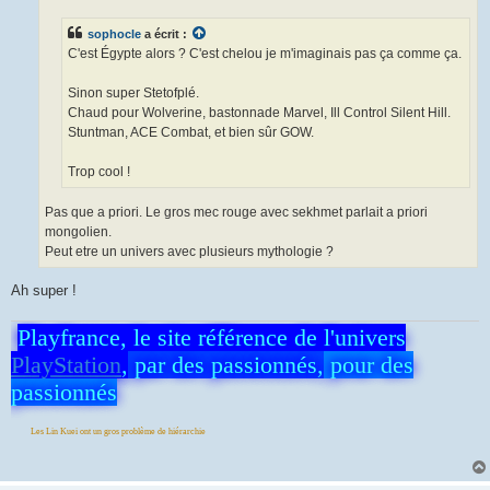
sophocle
a écrit :
C'est Égypte alors ? C'est chelou je m'imaginais pas ça comme ça.
Sinon super Stetofplé.
Chaud pour Wolverine, bastonnade Marvel, Ill Control Silent Hill.
Stuntman, ACE Combat, et bien sûr GOW.
Trop cool !
Pas que a priori. Le gros mec rouge avec sekhmet parlait a priori
mongolien.
Peut etre un univers avec plusieurs mythologie ?
Ah super !
Playfrance, le site référence de l'univers
PlayStation
,
par des passionnés,
pour des
passionnés
 Kuei ont un gros problème de hiérarchie