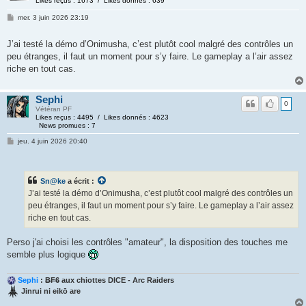
Likes reçus : 1673 / Likes donnés : 639
mer. 3 juin 2026 23:19
J’ai testé la démo d’Onimusha, c’est plutôt cool malgré des contrôles un
peu étranges, il faut un moment pour s’y faire. Le gameplay a l’air assez
riche en tout cas.
Sephi
0
Vétéran PF
Likes reçus : 4495 / Likes donnés : 4623
News promues : 7
jeu. 4 juin 2026 20:40
Sn@ke
a écrit :
J’ai testé la démo d’Onimusha, c’est plutôt cool malgré des contrôles un
peu étranges, il faut un moment pour s’y faire. Le gameplay a l’air assez
riche en tout cas.
Perso j'ai choisi les contrôles "amateur", la disposition des touches me
semble plus logique
Sephi
:
BF6
aux chiottes DICE - Arc Raiders
Jinrui ni eikō are