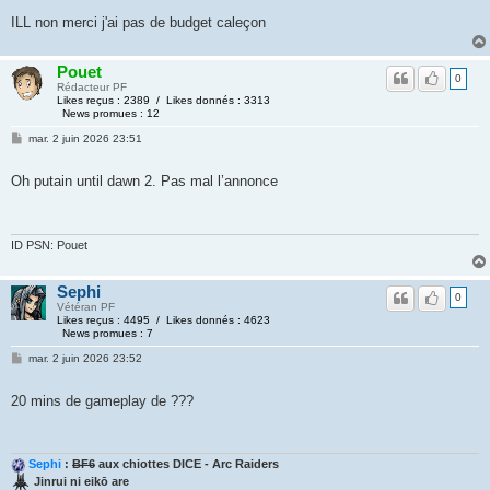
ILL non merci j'ai pas de budget caleçon
Pouet
0
Rédacteur PF
Likes reçus : 2389 / Likes donnés : 3313
News promues : 12
mar. 2 juin 2026 23:51
Oh putain until dawn 2. Pas mal l’annonce
ID PSN: Pouet
Sephi
0
Vétéran PF
Likes reçus : 4495 / Likes donnés : 4623
News promues : 7
mar. 2 juin 2026 23:52
20 mins de gameplay de ???
Sephi
:
BF6
aux chiottes DICE - Arc Raiders
Jinrui ni eikō are