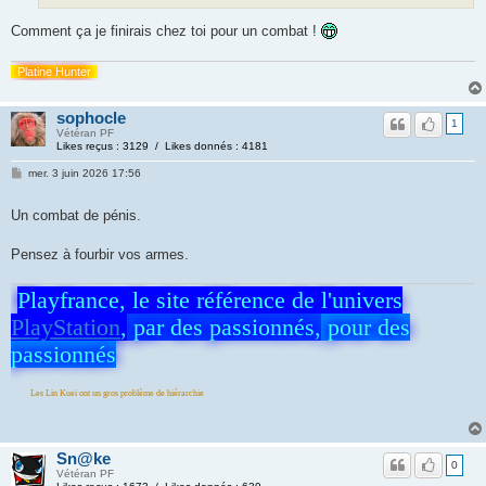
Comment ça je finirais chez toi pour un combat !
Platine Hunter
sophocle
1
Vétéran PF
Likes reçus : 3129 / Likes donnés : 4181
mer. 3 juin 2026 17:56
Un combat de pénis.
Pensez à fourbir vos armes.
Playfrance, le site référence de l'univers
PlayStation
,
par des passionnés,
pour des
passionnés
 Kuei ont un gros problème de hiérarchie
Sn@ke
0
Vétéran PF