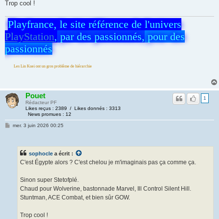
Trop cool !
Playfrance, le site référence de l'univers
PlayStation
,
par des passionnés,
pour des
passionnés
 Kuei ont un gros problème de hiérarchie
Pouet
1
Rédacteur PF
Likes reçus : 2389 / Likes donnés : 3313
News promues : 12
mer. 3 juin 2026 00:25
sophocle
a écrit :
C'est Égypte alors ? C'est chelou je m'imaginais pas ça comme ça.
Sinon super Stetofplé.
Chaud pour Wolverine, bastonnade Marvel, Ill Control Silent Hill.
Stuntman, ACE Combat, et bien sûr GOW.
Trop cool !