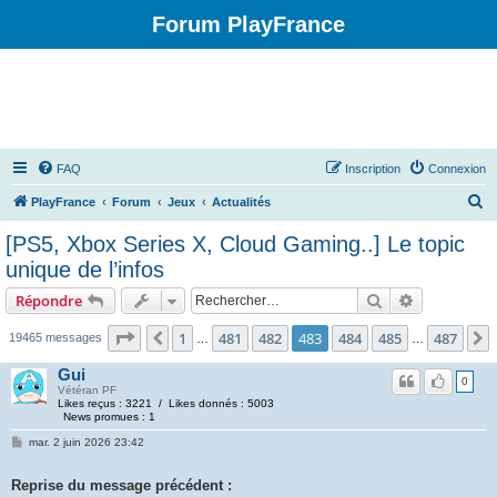
Forum PlayFrance
FAQ
Inscription
Connexion
R
PlayFrance
Forum
Jeux
Actualités
e
[PS5, Xbox Series X, Cloud Gaming..] Le topic
c
unique de l’infos
h
Rechercher
Recherche 
Répondre
e
Page
483
sur
487
r
1
481
482
483
484
485
487
Précédent
19465 messages
…
…
c
Gui
0
h
Vétéran PF
Likes reçus : 3221 / Likes donnés : 5003
e
News promues : 1
r
mar. 2 juin 2026 23:42
Reprise du message précédent :