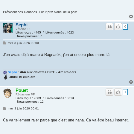
Président des Douanes. Futur prix Nobel de la paix.
Sephi
0
Vétéran PF
Likes reçus : 4495 / Likes donnés : 4623
News promues : 7
mer. 3 juin 2026 00:00
J'en avais déjà marre à Ragnarök, j'en ai encore plus marre là.
Sephi
:
BF6
aux chiottes DICE - Arc Raiders
Jinrui ni eikō are
Pouet
1
Rédacteur PF
Likes reçus : 2389 / Likes donnés : 3313
News promues : 12
mer. 3 juin 2026 00:01
Ca va tellement raler parce que c’est une nana. Ca va être beau internet.