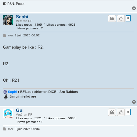
ID PSN: Pouet
Sephi
0
Vétéran PF
Likes reçus : 4495 / Likes donnés : 4623
News promues : 7
mer. 3 juin 2026 00:02
Gameplay be like : R2.
R2.
Oh ! R2 !
Sephi
:
BF6
aux chiottes DICE - Arc Raiders
Jinrui ni eikō are
Gui
0
Vétéran PF
Likes reçus : 3221 / Likes donnés : 5003
News promues : 1
mer. 3 juin 2026 00:04