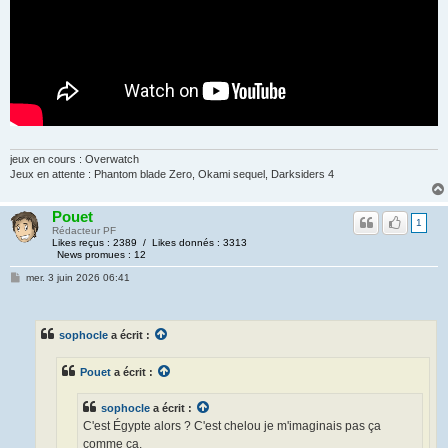
jeux en cours : Overwatch
Jeux en attente : Phantom blade Zero, Okami sequel, Darksiders 4
Pouet
1
Rédacteur PF
Likes reçus : 2389 / Likes donnés : 3313
News promues : 12
mer. 3 juin 2026 06:41
sophocle
a écrit :
Pouet
a écrit :
sophocle
a écrit :
C'est Égypte alors ? C'est chelou je m'imaginais pas ça
comme ça.