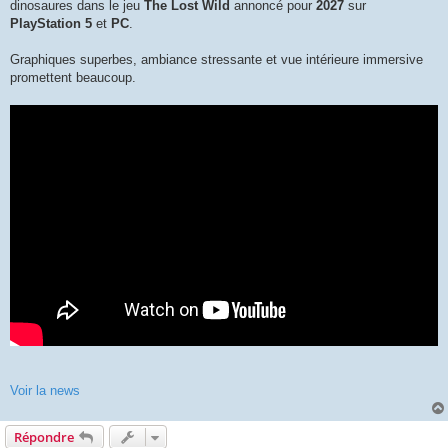
dinosaures dans le jeu
The Lost Wild
annoncé pour
2027
sur
PlayStation 5
et
PC
.
Graphiques superbes, ambiance stressante et vue intérieure immersive
promettent beaucoup.
Voir la news
Répondre