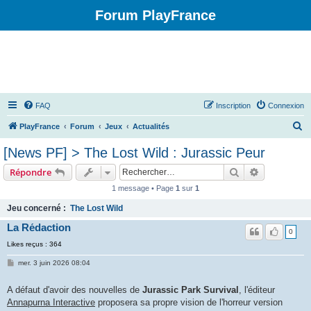
Forum PlayFrance
FAQ
Inscription
Connexion
R
PlayFrance
Forum
Jeux
Actualités
e
[News PF] > The Lost Wild : Jurassic Peur
c
Rechercher
Recherche 
Répondre
h
1 message • Page
1
sur
1
e
Jeu concerné :
The Lost Wild
r
La Rédaction
c
0
h
Likes reçus : 364
e
mer. 3 juin 2026 08:04
r
A défaut d'avoir des nouvelles de
Jurassic Park Survival
, l'éditeur
Annapurna Interactive
proposera sa propre vision de l'horreur version