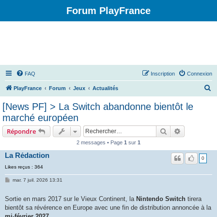
Forum PlayFrance
FAQ
Inscription
Connexion
R
PlayFrance
Forum
Jeux
Actualités
e
[News PF] > La Switch abandonne bientôt le
c
marché européen
h
Rechercher
Recherche 
Répondre
e
2 messages • Page
1
sur
1
r
La Rédaction
c
0
Likes reçus : 364
h
mar. 7 juil. 2026 13:31
e
r
Sortie en mars 2017 sur le Vieux Continent, la
Nintendo Switch
tirera
bientôt sa révérence en Europe avec une fin de distribution annoncée à la
mi-février 2027
.