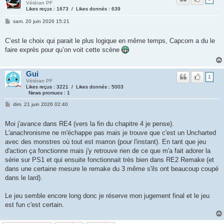
Vétéran PF
Likes reçus : 1673 / Likes donnés : 639
sam. 20 juin 2026 15:21
C’est le choix qui parait le plus logique en même temps, Capcom a du le
faire exprès pour qu’on voit cette scène
Gui
1
Vétéran PF
Likes reçus : 3221 / Likes donnés : 5003
News promues : 1
dim. 21 juin 2026 02:40
Moi j'avance dans RE4 (vers la fin du chapitre 4 je pense).
L'anachronisme ne m'échappe pas mais je trouve que c'est un Uncharted
avec des monstres où tout est marron (pour l'instant). En tant que jeu
d'action ça fonctionne mais j'y retrouve rien de ce que m'a fait adorer la
série sur PS1 et qui ensuite fonctionnait très bien dans RE2 Remake (et
dans une certaine mesure le remake du 3 même s'ils ont beaucoup coupé
dans le lard).
Le jeu semble encore long donc je réserve mon jugement final et le jeu
est fun c'est certain.