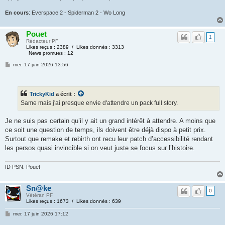
En cours
: Everspace 2 - Spiderman 2 - Wo Long
Pouet
1
Rédacteur PF
Likes reçus : 2389 / Likes donnés : 3313
News promues : 12
mer. 17 juin 2026 13:56
TrickyKid
a écrit :
Same mais j'ai presque envie d'attendre un pack full story.
Je ne suis pas certain qu’il y ait un grand intérêt à attendre. A moins que
ce soit une question de temps, ils doivent être déjà dispo à petit prix.
Surtout que remake et rebirth ont recu leur patch d’accessibilité rendant
les persos quasi invincible si on veut juste se focus sur l’histoire.
ID PSN: Pouet
Sn@ke
0
Vétéran PF
Likes reçus : 1673 / Likes donnés : 639
mer. 17 juin 2026 17:12