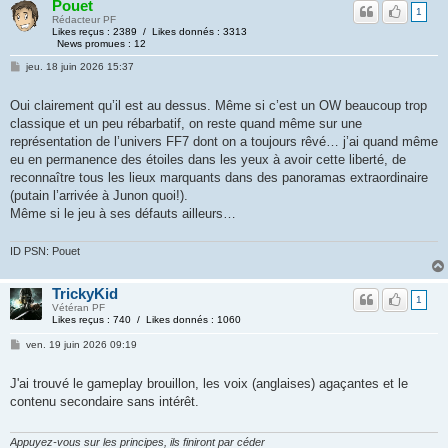
Pouet
1
Rédacteur PF
Likes reçus : 2389 / Likes donnés : 3313
News promues : 12
jeu. 18 juin 2026 15:37
Oui clairement qu’il est au dessus. Même si c’est un OW beaucoup trop
classique et un peu rébarbatif, on reste quand même sur une
représentation de l’univers FF7 dont on a toujours rêvé… j’ai quand même
eu en permanence des étoiles dans les yeux à avoir cette liberté, de
reconnaître tous les lieux marquants dans des panoramas extraordinaire
(putain l’arrivée à Junon quoi!).
Même si le jeu à ses défauts ailleurs…
ID PSN: Pouet
TrickyKid
1
Vétéran PF
Likes reçus : 740 / Likes donnés : 1060
ven. 19 juin 2026 09:19
J'ai trouvé le gameplay brouillon, les voix (anglaises) agaçantes et le
contenu secondaire sans intérêt.
Appuyez-vous sur les principes, ils finiront par céder