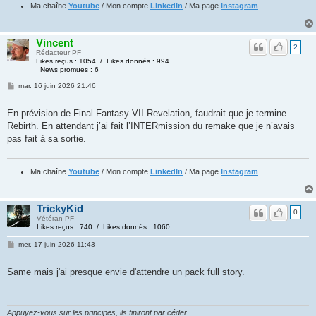
Ma chaîne
Youtube
/ Mon compte
LinkedIn
/ Ma page
Instagram
Vincent
2
Rédacteur PF
Likes reçus : 1054 / Likes donnés : 994
News promues : 6
mar. 16 juin 2026 21:46
En prévision de Final Fantasy VII Revelation, faudrait que je termine
Rebirth. En attendant j’ai fait l’INTERmission du remake que je n’avais
pas fait à sa sortie.
Ma chaîne
Youtube
/ Mon compte
LinkedIn
/ Ma page
Instagram
TrickyKid
0
Vétéran PF
Likes reçus : 740 / Likes donnés : 1060
mer. 17 juin 2026 11:43
Same mais j'ai presque envie d'attendre un pack full story.
Appuyez-vous sur les principes, ils finiront par céder