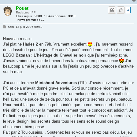
Pouet
4
Rédacteur PF
Likes reçus : 2389 / Likes donnés : 3313
News promues : 12
sam. 13 juin 2026 09:40
Nouveau recap :
J'ai platine
Hades 2
en 79h. Vraiment excellent
, j'ai rarement ressenti
de la lassitude pour le jeu. J'en ai déjà parlé précédemment. Tout comme
LEGO Batman : L'héritage du Chevalier noir
que j'ai terminé/platiné.
J'avais vraiment envie de trainer dans la batcave en permanence
J'ai
beaucoup aimé le jeu mais sur la fin j'étais un peu trop overdose d'activité
sur la map.
J'ai aussi terminé
Minishoot Adventures
(11h). J'avais suivi sa sortie sur
PC et cela m'avait donné grave envie. Sorti sur console récemment, je
n'ai pas hésité à me le prendre. c'est un mélange de metroidvania/bullet
hell avec une sauce de zelda pour tous les petits secrets un peu partout.
Pour moi il fait parti de ces petits indés que tu commences et dont il est
très difficile de lâcher la manette tellement tout le concept est addictif. Je
l'ai finit en quelques jours : tout est super bien pensé, les déplacements,
le level design, les secrets dans tous les sens et le sound design
absolument bien pensé.
Fait par 2 Toulousains... Soutenez les et vous ne serez pas décu. Le jeu