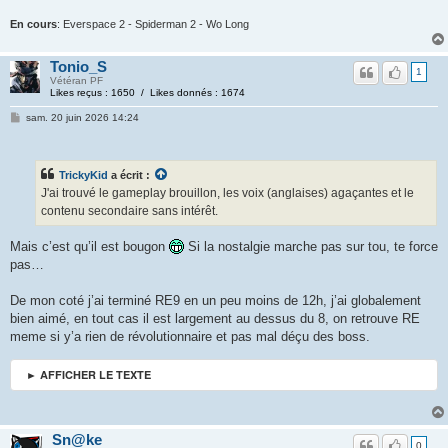
En cours
: Everspace 2 - Spiderman 2 - Wo Long
Tonio_S
1
Vétéran PF
Likes reçus : 1650 / Likes donnés : 1674
sam. 20 juin 2026 14:24
TrickyKid
a écrit :
J'ai trouvé le gameplay brouillon, les voix (anglaises) agaçantes et le
contenu secondaire sans intérêt.
Mais c’est qu’il est bougon
Si la nostalgie marche pas sur tou, te force
pas…
De mon coté j’ai terminé RE9 en un peu moins de 12h, j’ai globalement
bien aimé, en tout cas il est largement au dessus du 8, on retrouve RE
meme si y’a rien de révolutionnaire et pas mal déçu des boss.
► AFFICHER LE TEXTE
Sn@ke
0