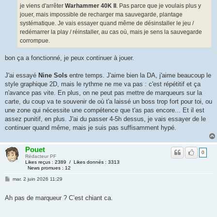
je viens d'arrêter
Warhammer 40K II
. Pas parce que je voulais plus y
jouer, mais impossible de recharger ma sauvegarde, plantage
systématique. Je vais essayer quand même de désinstaller le jeu /
redémarrer la play / réinstaller, au cas où, mais je sens la sauvegarde
corrompue.
bon ça a fonctionné, je peux continuer à jouer.
J'ai essayé
Nine Sols
entre temps. J'aime bien la DA, j'aime beaucoup le
style graphique 2D, mais le rythme ne me va pas : c'est répétitif et ça
n'avance pas vite. En plus, on ne peut pas mettre de marqueurs sur la
carte, du coup va te souvenir de où t'a laissé un boss trop fort pour toi, ou
une zone qui nécessite une compétence que t'as pas encore... Et il est
assez punitif, en plus. J'ai du passer 4-5h dessus, je vais essayer de le
continuer quand même, mais je suis pas suffisamment hypé.
Pouet
0
Rédacteur PF
Likes reçus : 2389 / Likes donnés : 3313
News promues : 12
mar. 2 juin 2026 11:29
Ah pas de marqueur ? C’est chiant ca.