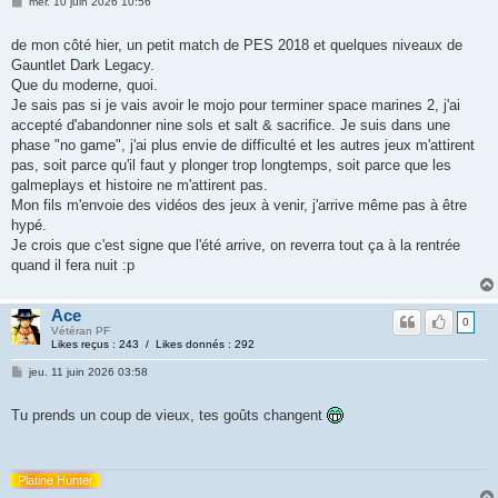
mer. 10 juin 2026 10:56
de mon côté hier, un petit match de PES 2018 et quelques niveaux de
Gauntlet Dark Legacy.
Que du moderne, quoi.
Je sais pas si je vais avoir le mojo pour terminer space marines 2, j'ai
accepté d'abandonner nine sols et salt & sacrifice. Je suis dans une
phase "no game", j'ai plus envie de difficulté et les autres jeux m'attirent
pas, soit parce qu'il faut y plonger trop longtemps, soit parce que les
galmeplays et histoire ne m'attirent pas.
Mon fils m'envoie des vidéos des jeux à venir, j'arrive même pas à être
hypé.
Je crois que c'est signe que l'été arrive, on reverra tout ça à la rentrée
quand il fera nuit :p
Ace
0
Vétéran PF
Likes reçus : 243 / Likes donnés : 292
jeu. 11 juin 2026 03:58
Tu prends un coup de vieux, tes goûts changent
Platine Hunter