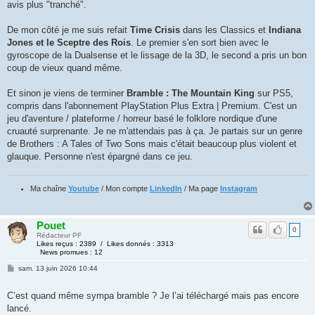
avis plus "tranché".
De mon côté je me suis refait
Time Crisis
dans les Classics et
Indiana
Jones et le Sceptre des Rois
. Le premier s'en sort bien avec le
gyroscope de la Dualsense et le lissage de la 3D, le second a pris un bon
coup de vieux quand même.
Et sinon je viens de terminer
Bramble : The Mountain King
sur PS5,
compris dans l'abonnement PlayStation Plus Extra | Premium. C'est un
jeu d'aventure / plateforme / horreur basé le folklore nordique d'une
cruauté surprenante. Je ne m'attendais pas à ça. Je partais sur un genre
de Brothers : A Tales of Two Sons mais c'était beaucoup plus violent et
glauque. Personne n'est épargné dans ce jeu.
Ma chaîne
Youtube
/ Mon compte
LinkedIn
/ Ma page
Instagram
Pouet
0
Rédacteur PF
Likes reçus : 2389 / Likes donnés : 3313
News promues : 12
sam. 13 juin 2026 10:44
C’est quand même sympa bramble ? Je l’ai téléchargé mais pas encore
lancé.