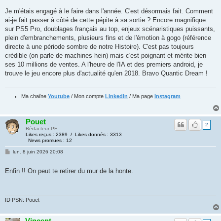
Je m'étais engagé à le faire dans l'année. C'est désormais fait. Comment
ai-je fait passer à côté de cette pépite à sa sortie ? Encore magnifique
sur PS5 Pro, doublages français au top, enjeux scénaristiques puissants,
plein d'embranchements, plusieurs fins et de l'émotion à gogo (référence
directe à une période sombre de notre Histoire). C'est pas toujours
crédible (on parle de machines hein) mais c'est poignant et mérite bien
ses 10 millions de ventes. A l'heure de l'IA et des premiers android, je
trouve le jeu encore plus d'actualité qu'en 2018. Bravo Quantic Dream !
Ma chaîne
Youtube
/ Mon compte
LinkedIn
/ Ma page
Instagram
Pouet
2
Rédacteur PF
Likes reçus : 2389 / Likes donnés : 3313
News promues : 12
lun. 8 juin 2026 20:08
Enfin !! On peut te retirer du mur de la honte.
ID PSN: Pouet
Vincent