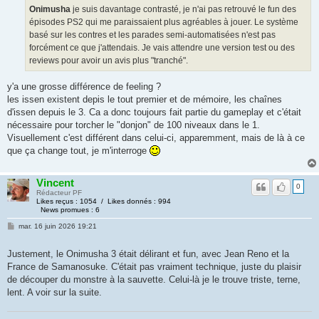
Onimusha
je suis davantage contrasté, je n'ai pas retrouvé le fun des
épisodes PS2 qui me paraissaient plus agréables à jouer. Le système
basé sur les contres et les parades semi-automatisées n'est pas
forcément ce que j'attendais. Je vais attendre une version test ou des
reviews pour avoir un avis plus "tranché".
y'a une grosse différence de feeling ?
les issen existent depis le tout premier et de mémoire, les chaînes
d'issen depuis le 3. Ca a donc toujours fait partie du gameplay et c'était
nécessaire pour torcher le "donjon" de 100 niveaux dans le 1.
Visuellement c'est différent dans celui-ci, apparemment, mais de là à ce
que ça change tout, je m'interroge
Vincent
0
Rédacteur PF
Likes reçus : 1054 / Likes donnés : 994
News promues : 6
mar. 16 juin 2026 19:21
Justement, le Onimusha 3 était délirant et fun, avec Jean Reno et la
France de Samanosuke. C'était pas vraiment technique, juste du plaisir
de découper du monstre à la sauvette. Celui-là je le trouve triste, terne,
lent. A voir sur la suite.