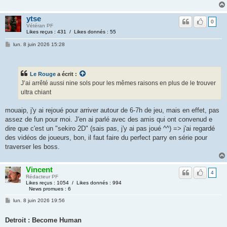
ytse
0
Vétéran PF
Likes reçus : 431 / Likes donnés : 55
lun. 8 juin 2026 15:28
Le Rouge
a écrit :
J’ai arrêté aussi nine sols pour les mêmes raisons en plus de le trouver
ultra chiant
mouaip, j'y ai rejoué pour arriver autour de 6-7h de jeu, mais en effet, pas
assez de fun pour moi. J'en ai parlé avec des amis qui ont convenud e
dire que c'est un "sekiro 2D" (sais pas, j'y ai pas joué ^^) => j'ai regardé
des vidéos de joueurs, bon, il faut faire du perfect parry en série pour
traverser les boss.
Vincent
4
Rédacteur PF
Likes reçus : 1054 / Likes donnés : 994
News promues : 6
lun. 8 juin 2026 19:56
Detroit : Become Human