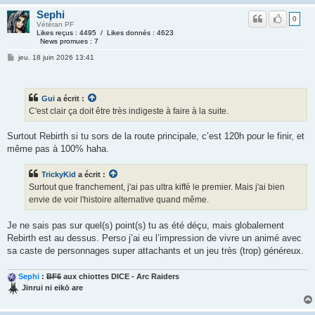
Sephi
0
Vétéran PF
Likes reçus : 4495 / Likes donnés : 4623
News promues : 7
jeu. 18 juin 2026 13:41
Gui
a écrit :
C'est clair ça doit être très indigeste à faire à la suite.
Surtout Rebirth si tu sors de la route principale, c’est 120h pour le finir, et
même pas à 100% haha.
TrickyKid
a écrit :
Surtout que franchement, j'ai pas ultra kiffé le premier. Mais j'ai bien
envie de voir l'histoire alternative quand même.
Je ne sais pas sur quel(s) point(s) tu as été déçu, mais globalement
Rebirth est au dessus. Perso j’ai eu l’impression de vivre un animé avec
sa caste de personnages super attachants et un jeu très (trop) généreux.
Sephi
:
BF6
aux chiottes DICE - Arc Raiders
Jinrui ni eikō are