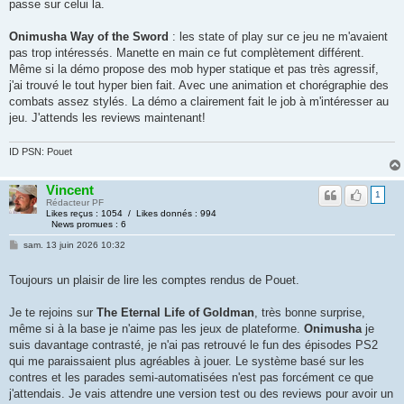
passe sur celui la.
Onimusha Way of the Sword
: les state of play sur ce jeu ne m'avaient
pas trop intéressés. Manette en main ce fut complètement différent.
Même si la démo propose des mob hyper statique et pas très agressif,
j'ai trouvé le tout hyper bien fait. Avec une animation et chorégraphie des
combats assez stylés. La démo a clairement fait le job à m'intéresser au
jeu. J'attends les reviews maintenant!
ID PSN: Pouet
Vincent
1
Rédacteur PF
Likes reçus : 1054 / Likes donnés : 994
News promues : 6
sam. 13 juin 2026 10:32
Toujours un plaisir de lire les comptes rendus de Pouet.
Je te rejoins sur
The Eternal Life of Goldman
, très bonne surprise,
même si à la base je n'aime pas les jeux de plateforme.
Onimusha
je
suis davantage contrasté, je n'ai pas retrouvé le fun des épisodes PS2
qui me paraissaient plus agréables à jouer. Le système basé sur les
contres et les parades semi-automatisées n'est pas forcément ce que
j'attendais. Je vais attendre une version test ou des reviews pour avoir un