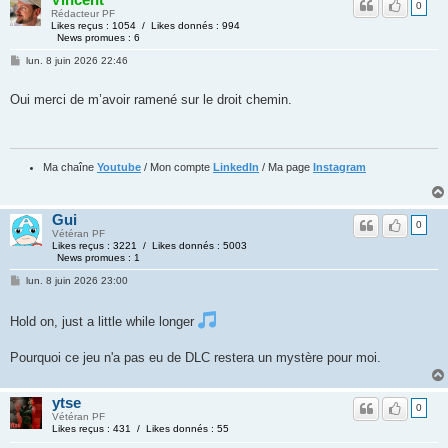
0
Rédacteur PF
Likes reçus : 1054 / Likes donnés : 994
News promues : 6
lun. 8 juin 2026 22:46
Oui merci de m’avoir ramené sur le droit chemin.
Ma chaîne
Youtube
/ Mon compte
LinkedIn
/ Ma page
Instagram
Gui
0
Vétéran PF
Likes reçus : 3221 / Likes donnés : 5003
News promues : 1
lun. 8 juin 2026 23:00
Hold on, just a little while longer
Pourquoi ce jeu n'a pas eu de DLC restera un mystère pour moi.
ytse
0
Vétéran PF
Likes reçus : 431 / Likes donnés : 55