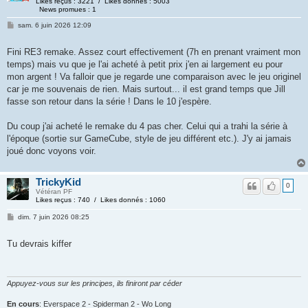
Likes reçus : 3221 / Likes donnés : 5003
News promues : 1
sam. 6 juin 2026 12:09
Fini RE3 remake. Assez court effectivement (7h en prenant vraiment mon
temps) mais vu que je l'ai acheté à petit prix j'en ai largement eu pour
mon argent ! Va falloir que je regarde une comparaison avec le jeu originel
car je me souvenais de rien. Mais surtout... il est grand temps que Jill
fasse son retour dans la série ! Dans le 10 j'espère.
Du coup j'ai acheté le remake du 4 pas cher. Celui qui a trahi la série à
l'époque (sortie sur GameCube, style de jeu différent etc.). J'y ai jamais
joué donc voyons voir.
TrickyKid
0
Vétéran PF
Likes reçus : 740 / Likes donnés : 1060
dim. 7 juin 2026 08:25
Tu devrais kiffer
Appuyez-vous sur les principes, ils finiront par céder
En cours
: Everspace 2 - Spiderman 2 - Wo Long