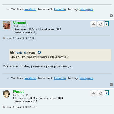
Ma chaîne
Youtube
/ Mon compte
LinkedIn
/ Ma page
Instagram
Vincent
1
Rédacteur PF
Likes reçus : 1054 / Likes donnés : 994
News promues : 6
sam. 13 juin 2026 21:08
Tonio_S
a écrit :
Mais où trouvez vous toute cette énergie ?
Moi je suis frustré, j’aimerais jouer plus que ça.
Ma chaîne
Youtube
/ Mon compte
LinkedIn
/ Ma page
Instagram
Pouet
1
Rédacteur PF
Likes reçus : 2389 / Likes donnés : 3313
News promues : 12
sam. 13 juin 2026 21:10