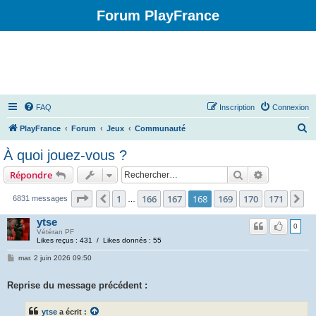
Forum PlayFrance
FAQ
Inscription
Connexion
R
PlayFrance
Forum
Jeux
Communauté
e
À quoi jouez-vous ?
c
Rechercher
Recherche 
Répondre
h
e
Page
168
sur
171
1
166
167
168
169
170
171
Précédent
Su
6831 messages
…
r
ytse
0
c
Vétéran PF
Likes reçus : 431 / Likes donnés : 55
h
mar. 2 juin 2026 09:50
e
r
Reprise du message précédent :
ytse
a écrit :