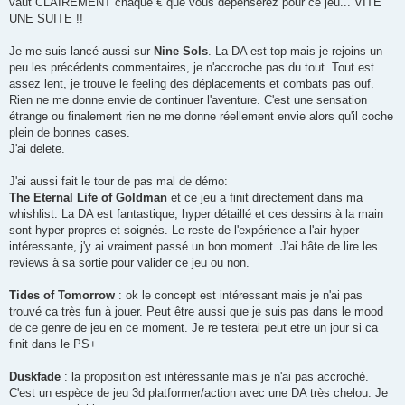
vaut CLAIREMENT chaque € que vous dépenserez pour ce jeu... VITE
UNE SUITE !!
Je me suis lancé aussi sur
Nine Sols
. La DA est top mais je rejoins un
peu les précédents commentaires, je n'accroche pas du tout. Tout est
assez lent, je trouve le feeling des déplacements et combats pas ouf.
Rien ne me donne envie de continuer l'aventure. C'est une sensation
étrange ou finalement rien ne me donne réellement envie alors qu'il coche
plein de bonnes cases.
J'ai delete.
J'ai aussi fait le tour de pas mal de démo:
The Eternal Life of Goldman
et ce jeu a finit directement dans ma
whishlist. La DA est fantastique, hyper détaillé et ces dessins à la main
sont hyper propres et soignés. Le reste de l'expérience a l'air hyper
intéressante, j'y ai vraiment passé un bon moment. J'ai hâte de lire les
reviews à sa sortie pour valider ce jeu ou non.
Tides of Tomorrow
: ok le concept est intéressant mais je n'ai pas
trouvé ca très fun à jouer. Peut être aussi que je suis pas dans le mood
de ce genre de jeu en ce moment. Je re testerai peut etre un jour si ca
finit dans le PS+
Duskfade
: la proposition est intéressante mais je n'ai pas accroché.
C'est un espèce de jeu 3d platformer/action avec une DA très chelou. Je