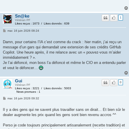
Sn@ke
1
Vétéran PF
Likes reçus : 1673 / Likes donnés : 639
mar. 16 juin 2026 08:24
Damn, pour certains l’IA c’est comme du crack : hier matin, j’ai reçu un
message d’un gars qui demandait une extension de ses crédits GitHub
Copilot. Une heure après, il me relance avec un « pouvez-vous m’aider
immédiatement ? ».
Je l’ai défoncé, mon boss l’a défoncé et même le CIO en a entendu parler
et veut le défoncer…
Gui
0
Vétéran PF
Likes reçus : 3221 / Likes donnés : 5003
News promues : 1
mar. 16 juin 2026 09:32
Il y a des gens qui ne savent plus travailler sans on dirait... Et bien sûr le
dealer augmente les prix quand les gens sont bien revenu accros ^^
Perso je code toujours principalement artisanalement (recette tradition) et