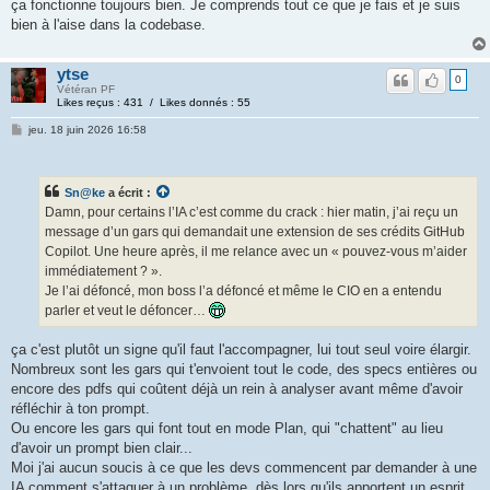
ça fonctionne toujours bien. Je comprends tout ce que je fais et je suis
bien à l'aise dans la codebase.
ytse
0
Vétéran PF
Likes reçus : 431 / Likes donnés : 55
jeu. 18 juin 2026 16:58
Sn@ke
a écrit :
Damn, pour certains l’IA c’est comme du crack : hier matin, j’ai reçu un
message d’un gars qui demandait une extension de ses crédits GitHub
Copilot. Une heure après, il me relance avec un « pouvez-vous m’aider
immédiatement ? ».
Je l’ai défoncé, mon boss l’a défoncé et même le CIO en a entendu
parler et veut le défoncer…
ça c'est plutôt un signe qu'il faut l'accompagner, lui tout seul voire élargir.
Nombreux sont les gars qui t'envoient tout le code, des specs entières ou
encore des pdfs qui coûtent déjà un rein à analyser avant même d'avoir
réfléchir à ton prompt.
Ou encore les gars qui font tout en mode Plan, qui "chattent" au lieu
d'avoir un prompt bien clair...
Moi j'ai aucun soucis à ce que les devs commencent par demander à une
IA comment s'attaquer à un problème, dès lors qu'ils apportent un esprit