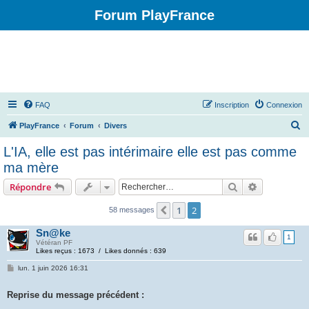
Forum PlayFrance
FAQ
Inscription
Connexion
R
PlayFrance
Forum
Divers
e
L'IA, elle est pas intérimaire elle est pas comme
c
ma mère
h
Rechercher
Recherche 
Répondre
e
r
1
2
Précédent
58 messages
c
Sn@ke
1
h
Vétéran PF
Likes reçus : 1673 / Likes donnés : 639
e
lun. 1 juin 2026 16:31
r
Reprise du message précédent :