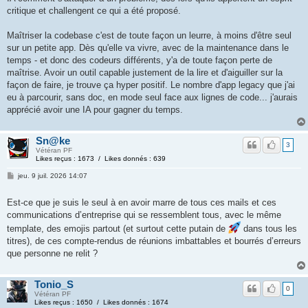
critique et challengent ce qui a été proposé.
Maîtriser la codebase c'est de toute façon un leurre, à moins d'être seul
sur un petite app. Dès qu'elle va vivre, avec de la maintenance dans le
temps - et donc des codeurs différents, y'a de toute façon perte de
maîtrise. Avoir un outil capable justement de la lire et d'aiguiller sur la
façon de faire, je trouve ça hyper positif. Le nombre d'app legacy que j'ai
eu à parcourir, sans doc, en mode seul face aux lignes de code... j'aurais
apprécié avoir une IA pour gagner du temps.
Sn@ke
3
Vétéran PF
Likes reçus : 1673 / Likes donnés : 639
jeu. 9 juil. 2026 14:07
Est-ce que je suis le seul à en avoir marre de tous ces mails et ces
communications d’entreprise qui se ressemblent tous, avec le même
template, des emojis partout (et surtout cette putain de
dans tous les
titres), de ces compte-rendus de réunions imbattables et bourrés d’erreurs
que personne ne relit ?
Tonio_S
0
Vétéran PF
Likes reçus : 1650 / Likes donnés : 1674