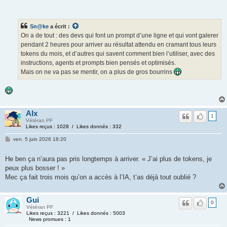
Sn@ke
a écrit :
On a de tout : des devs qui font un prompt d’une ligne et qui vont galerer
pendant 2 heures pour arriver au résultat attendu en cramant tous leurs
tokens du mois, et d’autres qui savent comment bien l’utiliser, avec des
instructions, agents et prompts bien pensés et optimisés.
Mais on ne va pas se mentir, on a plus de gros bourrins
Alx
1
Vétéran PF
Likes reçus : 1028 / Likes donnés : 332
ven. 5 juin 2026 18:20
He ben ça n’aura pas pris longtemps à arriver. « J’ai plus de tokens, je
peux plus bosser ! »
Mec ça fait trois mois qu’on a accès à l’IA, t’as déjà tout oublié ?
Gui
0
Vétéran PF
Likes reçus : 3221 / Likes donnés : 5003
News promues : 1