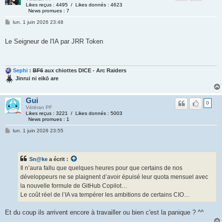
Likes reçus : 4495 / Likes donnés : 4623
News promues : 7
lun. 1 juin 2026 23:48
Le Seigneur de l'IA par JRR Token
Sephi
:
BF6
aux chiottes DICE - Arc Raiders
Jinrui ni eikō are
Gui
0
Vétéran PF
Likes reçus : 3221 / Likes donnés : 5003
News promues : 1
lun. 1 juin 2026 23:55
Sn@ke
a écrit :
Il n’aura fallu que quelques heures pour que certains de nos
développeurs ne se plaignent d’avoir épuisé leur quota mensuel avec
la nouvelle formule de GitHub Copilot…
Le coût réel de l’IA va tempérer les ambitions de certains CIO…
Et du coup ils arrivent encore à travailler ou bien c'est la panique ? ^^