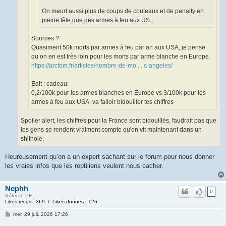
On meurt aussi plus de coups de couteaux et de penalty en
pleine tête que des armes à feu aux US.
Sources ?
Quasiment 50k morts par armes à feu par an aux USA, je pense
qu’on en est très loin pour les morts par arme blanche en Europe.
https://arctom.fr/articles/nombre-de-mo ... s-angeles/
Edit : cadeau:
0,2/100k pour les armes blanches en Europe vs 3/100k pour les
armes à feu aux USA, va falloir bidouiller tes chiffres
Spoiler alert, les chiffres pour la France sont bidouillés, faudrait pas que
les gens se rendent vraiment compte qu'on vit maintenant dans un
shithole.
Heureusement qu’on a un expert sachant sur le forum pour nous donner
les vraies infos que les reptiliens veulent nous cacher.
Nephh
0
Vétéran PF
Likes reçus : 369 / Likes donnés : 126
mer. 29 juil. 2026 17:26