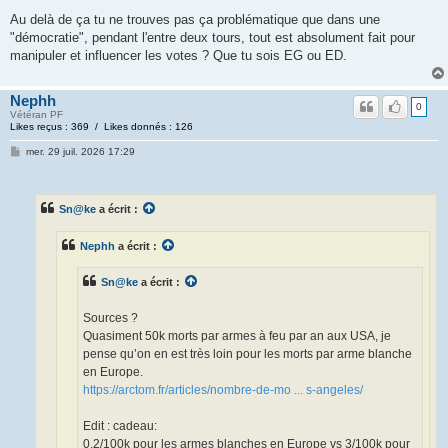
Au delà de ça tu ne trouves pas ça problématique que dans une
"démocratie", pendant l'entre deux tours, tout est absolument fait pour
manipuler et influencer les votes ? Que tu sois EG ou ED.
Nephh
0
Vétéran PF
Likes reçus : 369 / Likes donnés : 126
mer. 29 juil. 2026 17:29
Sn@ke
a écrit :
Nephh
a écrit :
Sn@ke
a écrit :
Sources ?
Quasiment 50k morts par armes à feu par an aux USA, je
pense qu’on en est très loin pour les morts par arme blanche
en Europe.
https://arctom.fr/articles/nombre-de-mo ... s-angeles/
Edit : cadeau:
0,2/100k pour les armes blanches en Europe vs 3/100k pour