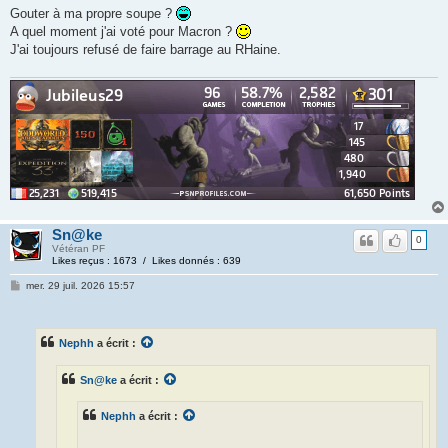
Gouter à ma propre soupe ?
A quel moment j'ai voté pour Macron ?
J'ai toujours refusé de faire barrage au RHaine.
Sn@ke
0
Vétéran PF
Likes reçus : 1673 / Likes donnés : 639
mer. 29 juil. 2026 15:57
Nephh
a écrit :
Sn@ke
a écrit :
Nephh
a écrit :