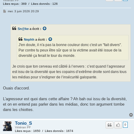
Vétéran PF
Likes reçus : 369 / Likes donnés : 126
mer. 3 juin 2026 20:29
Sn@ke
a écrit :
Nephh
a écrit :
J'en doute, il n'a pas la bonne couleur donc c'est un "fait divers".
Par contre tu peux être sûr que si la victime avait été issue de la
diversité ça ferait le tour du monde.
Je crois que ton cerveau est câblé à l’envers : c’est quand l’agresseur
est issu de la diversité que tes copains d’extrême droite sont dans tous
les médias pour s’indigner de l’insécurité galopante.
Ouais d'accord.
L'agresseur est quoi dans cette affaire ? Ah bah oui issu de la diversité,
et on en entend pas parler dans les médias, donc ton argument tombe
dans les chiottes.
Tonio_S
0
Vétéran PF
Likes reçus : 1650 / Likes donnés : 1674