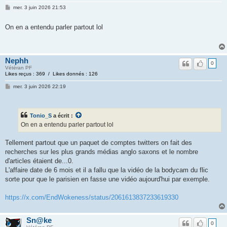
mer. 3 juin 2026 21:53
On en a entendu parler partout lol
Nephh
0
Vétéran PF
Likes reçus : 369 / Likes donnés : 126
mer. 3 juin 2026 22:19
Tonio_S
a écrit :
On en a entendu parler partout lol
Tellement partout que un paquet de comptes twitters on fait des
recherches sur les plus grands médias anglo saxons et le nombre
d'articles étaient de...0.
L'affaire date de 6 mois et il a fallu que la vidéo de la bodycam du flic
sorte pour que le parisien en fasse une vidéo aujourd'hui par exemple.
https://x.com/EndWokeness/status/2061613837233619330
Sn@ke
0