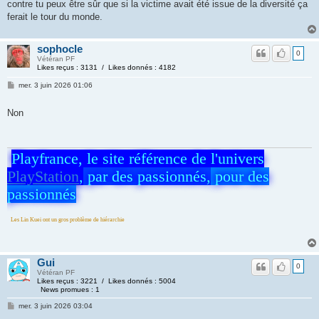
contre tu peux être sûr que si la victime avait été issue de la diversité ça
ferait le tour du monde.
sophocle
0
Vétéran PF
Likes reçus : 3131 / Likes donnés : 4182
mer. 3 juin 2026 01:06
Non
Playfrance, le site référence de l'univers
PlayStation
,
par des passionnés,
pour des
passionnés
t un gros problème de hiérarchie
Gui
0
Vétéran PF
Likes reçus : 3221 / Likes donnés : 5004
News promues : 1
mer. 3 juin 2026 03:04