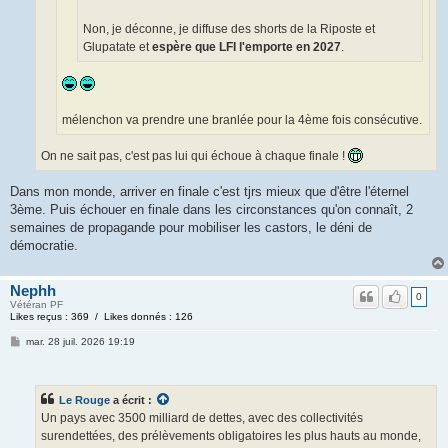
Non, je déconne, je diffuse des shorts de la Riposte et
Glupatate et
espère que LFI l'emporte en 2027
.
mélenchon va prendre une branlée pour la 4ème fois consécutive.
On ne sait pas, c'est pas lui qui échoue à chaque finale !
Dans mon monde, arriver en finale c'est tjrs mieux que d'être l'éternel
3ème. Puis échouer en finale dans les circonstances qu'on connaît, 2
semaines de propagande pour mobiliser les castors, le déni de
démocratie.
Nephh
0
Vétéran PF
Likes reçus : 369 / Likes donnés : 126
mar. 28 juil. 2026 19:19
Le Rouge
a écrit :
Un pays avec 3500 milliard de dettes, avec des collectivités
surendettées, des prélèvements obligatoires les plus hauts au monde,