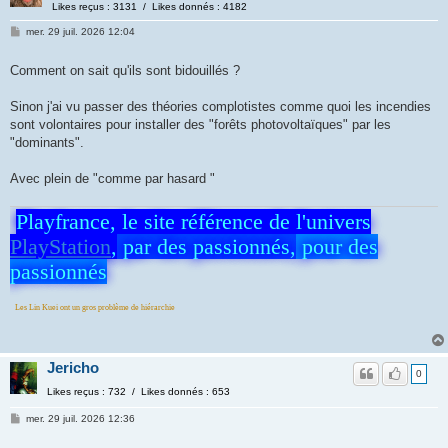
Likes reçus : 3131 / Likes donnés : 4182
mer. 29 juil. 2026 12:04
Comment on sait qu'ils sont bidouillés ?
Sinon j'ai vu passer des théories complotistes comme quoi les incendies
sont volontaires pour installer des "forêts photovoltaïques" par les
"dominants".
Avec plein de "comme par hasard "
Playfrance, le site référence de l'univers
PlayStation
,
par des passionnés,
pour des
passionnés
t un gros problème de hiérarchie
Jericho
0
Likes reçus : 732 / Likes donnés : 653
mer. 29 juil. 2026 12:36