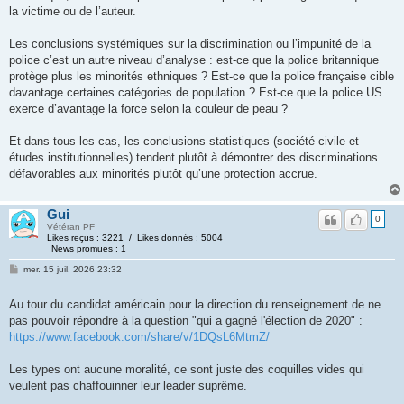
la victime ou de l’auteur.
Les conclusions systémiques sur la discrimination ou l’impunité de la
police c’est un autre niveau d’analyse : est-ce que la police britannique
protège plus les minorités ethniques ? Est-ce que la police française cible
davantage certaines catégories de population ? Est-ce que la police US
exerce d’avantage la force selon la couleur de peau ?
Et dans tous les cas, les conclusions statistiques (société civile et
études institutionnelles) tendent plutôt à démontrer des discriminations
défavorables aux minorités plutôt qu’une protection accrue.
Gui
0
Vétéran PF
Likes reçus : 3221 / Likes donnés : 5004
News promues : 1
mer. 15 juil. 2026 23:32
Au tour du candidat américain pour la direction du renseignement de ne
pas pouvoir répondre à la question "qui a gagné l'élection de 2020" :
https://www.facebook.com/share/v/1DQsL6MtmZ/
Les types ont aucune moralité, ce sont juste des coquilles vides qui
veulent pas chaffouinner leur leader suprême.