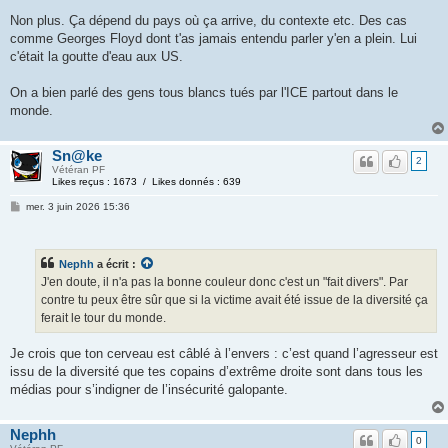
Non plus. Ça dépend du pays où ça arrive, du contexte etc. Des cas
comme Georges Floyd dont t'as jamais entendu parler y'en a plein. Lui
c'était la goutte d'eau aux US.
On a bien parlé des gens tous blancs tués par l'ICE partout dans le
monde.
Sn@ke
2
Vétéran PF
Likes reçus : 1673 / Likes donnés : 639
mer. 3 juin 2026 15:36
Nephh
a écrit :
J'en doute, il n'a pas la bonne couleur donc c'est un "fait divers". Par
contre tu peux être sûr que si la victime avait été issue de la diversité ça
ferait le tour du monde.
Je crois que ton cerveau est câblé à l’envers : c’est quand l’agresseur est
issu de la diversité que tes copains d’extrême droite sont dans tous les
médias pour s’indigner de l’insécurité galopante.
Nephh
0