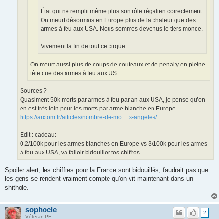
État qui ne remplit même plus son rôle régalien correctement.
On meurt désormais en Europe plus de la chaleur que des
armes à feu aux USA. Nous sommes devenus le tiers monde.
Vivement la fin de tout ce cirque.
On meurt aussi plus de coups de couteaux et de penalty en pleine
tête que des armes à feu aux US.
Sources ?
Quasiment 50k morts par armes à feu par an aux USA, je pense qu’on
en est très loin pour les morts par arme blanche en Europe.
https://arctom.fr/articles/nombre-de-mo ... s-angeles/
Edit : cadeau:
0,2/100k pour les armes blanches en Europe vs 3/100k pour les armes
à feu aux USA, va falloir bidouiller tes chiffres
Spoiler alert, les chiffres pour la France sont bidouillés, faudrait pas que
les gens se rendent vraiment compte qu'on vit maintenant dans un
shithole.
sophocle
2
Vétéran PF