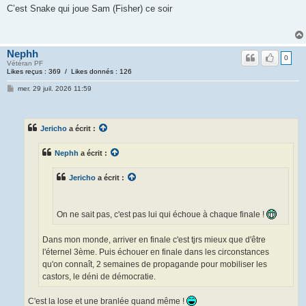
C’est Snake qui joue Sam (Fisher) ce soir
Nephh
0
Vétéran PF
Likes reçus : 369 / Likes donnés : 126
mer. 29 juil. 2026 11:59
Jericho
a écrit :
Nephh
a écrit :
Jericho
a écrit :
On ne sait pas, c'est pas lui qui échoue à chaque finale !
Dans mon monde, arriver en finale c'est tjrs mieux que d'être
l'éternel 3ème. Puis échouer en finale dans les circonstances
qu'on connaît, 2 semaines de propagande pour mobiliser les
castors, le déni de démocratie.
C'est la lose et une branlée quand même !