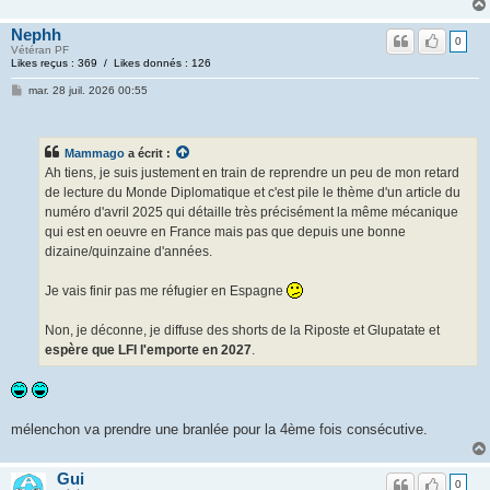
Nephh
0
Vétéran PF
Likes reçus : 369 / Likes donnés : 126
mar. 28 juil. 2026 00:55
Mammago
a écrit :
Ah tiens, je suis justement en train de reprendre un peu de mon retard
de lecture du Monde Diplomatique et c'est pile le thème d'un article du
numéro d'avril 2025 qui détaille très précisément la même mécanique
qui est en oeuvre en France mais pas que depuis une bonne
dizaine/quinzaine d'années.
Je vais finir pas me réfugier en Espagne
Non, je déconne, je diffuse des shorts de la Riposte et Glupatate et
espère que LFI l'emporte en 2027
.
mélenchon va prendre une branlée pour la 4ème fois consécutive.
Gui
0