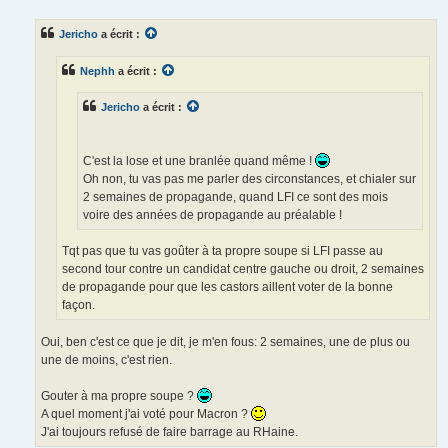
Jericho
a écrit :
Nephh
a écrit :
Jericho
a écrit :
C'est la lose et une branlée quand même !
Oh non, tu vas pas me parler des circonstances, et chialer sur
2 semaines de propagande, quand LFI ce sont des mois
voire des années de propagande au préalable !
Tqt pas que tu vas goûter à ta propre soupe si LFI passe au
second tour contre un candidat centre gauche ou droit, 2 semaines
de propagande pour que les castors aillent voter de la bonne
façon.
Oui, ben c'est ce que je dit, je m'en fous: 2 semaines, une de plus ou
une de moins, c'est rien.
Gouter à ma propre soupe ?
A quel moment j'ai voté pour Macron ?
J'ai toujours refusé de faire barrage au RHaine.