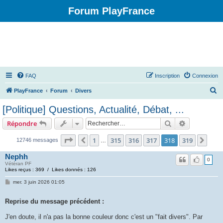
Forum PlayFrance
FAQ
Inscription
Connexion
R
PlayFrance
Forum
Divers
e
[Politique] Questions, Actualité, Débat, ...
c
Rechercher
Recherche 
Répondre
h
e
Page
318
sur
319
1
315
316
317
318
319
Précédent
Suiv
12746 messages
…
r
Nephh
0
c
Vétéran PF
Likes reçus : 369 / Likes donnés : 126
h
mer. 3 juin 2026 01:05
e
r
Reprise du message précédent :
J'en doute, il n'a pas la bonne couleur donc c'est un "fait divers". Par