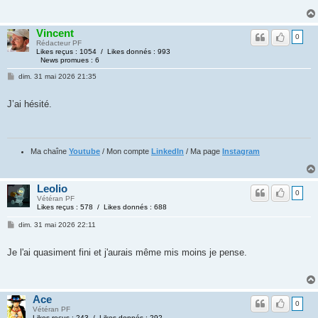
Vincent
0
Rédacteur PF
Likes reçus : 1054 / Likes donnés : 993
News promues : 6
dim. 31 mai 2026 21:35
J’ai hésité.
Ma chaîne
Youtube
/ Mon compte
LinkedIn
/ Ma page
Instagram
Leolio
0
Vétéran PF
Likes reçus : 578 / Likes donnés : 688
dim. 31 mai 2026 22:11
Je l'ai quasiment fini et j'aurais même mis moins je pense.
Ace
0
Vétéran PF
Likes reçus : 243 / Likes donnés : 292