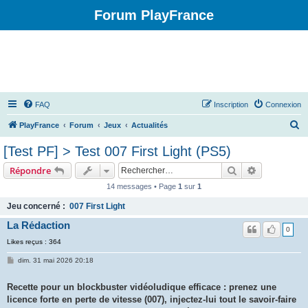
Forum PlayFrance
FAQ
Inscription
Connexion
R
PlayFrance
Forum
Jeux
Actualités
e
[Test PF] > Test 007 First Light (PS5)
c
Rechercher
Recherche 
Répondre
h
14 messages • Page
1
sur
1
e
Jeu concerné :
007 First Light
r
La Rédaction
c
0
h
Likes reçus : 364
e
dim. 31 mai 2026 20:18
r
Recette pour un blockbuster vidéoludique efficace : prenez une
licence forte en perte de vitesse (007), injectez-lui tout le savoir-faire