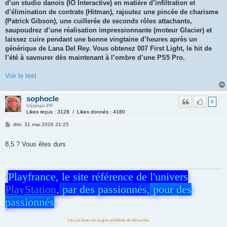
d’un studio danois (IO Interactive) en matière d’infiltration et
d’élimination de contrats (Hitman), rajoutez une pincée de charisme
(Patrick Gibson), une cuillerée de seconds rôles attachants,
saupoudrez d’une réalisation impressionnante (moteur Glacier) et
laissez cuire pendant une bonne vingtaine d’heures après un
générique de Lana Del Rey. Vous obtenez 007 First Light, le hit de
l’été à savourer dès maintenant à l’ombre d’une PS5 Pro.
Voir le test
sophocle
0
Vétéran PF
Likes reçus : 3128 / Likes donnés : 4180
dim. 31 mai 2026 21:25
8,5 ? Vous êtes durs
Playfrance, le site référence de l'univers
PlayStation
,
par des passionnés,
pour des
passionnés
Les Lin Kuei ont un gros problème de hiérarchie