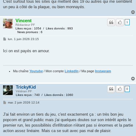
C'est surtout tous les sites qui mettent des 19 ou autres qui me semblent
un peu à côté de la plaque, ou bien monnayés.
Vincent
1
Rédacteur PF
Likes reçus : 1054 / Likes donnés : 993
News promues : 6
lun. 1 juin 2026 23:15
Ici on est payés en amour.
Ma chaîne
Youtube
/ Mon compte
LinkedIn
/ Ma page
Instagram
TrickyKid
0
Vétéran PF
Likes reçus : 740 / Likes donnés : 1060
mar. 2 juin 2026 12:14
J'ai fait environ un tiers du jeu, c'est exactement ça : un très bon jeu
popcorn et grand public mais j'ai quelques doutes sur son intérêt après le
premier run, les possibilités d'infiltration n'étant pas si énormes et la partie
action assez linéaire. Mais ca se suit avec pas mal de plaisir.