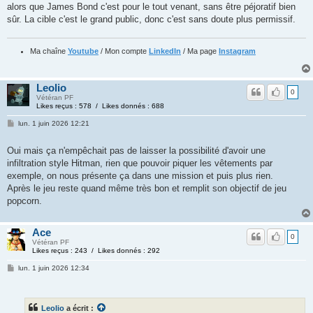
alors que James Bond c'est pour le tout venant, sans être péjoratif bien
sûr. La cible c'est le grand public, donc c'est sans doute plus permissif.
Ma chaîne
Youtube
/ Mon compte
LinkedIn
/ Ma page
Instagram
Leolio
0
Vétéran PF
Likes reçus : 578 / Likes donnés : 688
lun. 1 juin 2026 12:21
Oui mais ça n'empêchait pas de laisser la possibilité d'avoir une
infiltration style Hitman, rien que pouvoir piquer les vêtements par
exemple, on nous présente ça dans une mission et puis plus rien.
Après le jeu reste quand même très bon et remplit son objectif de jeu
popcorn.
Ace
0
Vétéran PF
Likes reçus : 243 / Likes donnés : 292
lun. 1 juin 2026 12:34
Leolio
a écrit :