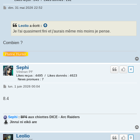
dim. 31 mai 2026 22:52
Leolio
a écrit :
Je l'ai quasiment fini et j'aurais même mis moins je pense.
Combien ?
Platine Hunter
Sephi
4
Vétéran PF
Likes reçus : 4495 / Likes donnés : 4623
News promues : 7
lun. 1 juin 2026 00:04
8.4
Sephi
:
BF6
aux chiottes DICE - Arc Raiders
Jinrui ni eikō are
Leolio
0