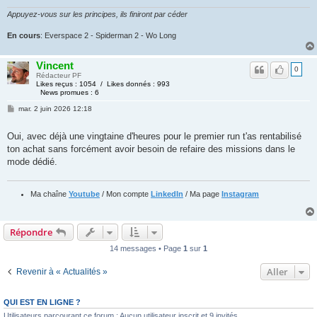
Appuyez-vous sur les principes, ils finiront par céder
En cours
: Everspace 2 - Spiderman 2 - Wo Long
Vincent
0
Rédacteur PF
Likes reçus : 1054 / Likes donnés : 993
News promues : 6
mar. 2 juin 2026 12:18
Oui, avec déjà une vingtaine d'heures pour le premier run t'as rentabilisé
ton achat sans forcément avoir besoin de refaire des missions dans le
mode dédié.
Ma chaîne
Youtube
/ Mon compte
LinkedIn
/ Ma page
Instagram
Répondre
14 messages • Page
1
sur
1
Aller
Revenir à « Actualités »
QUI EST EN LIGNE ?
Utilisateurs parcourant ce forum : Aucun utilisateur inscrit et 9 invités