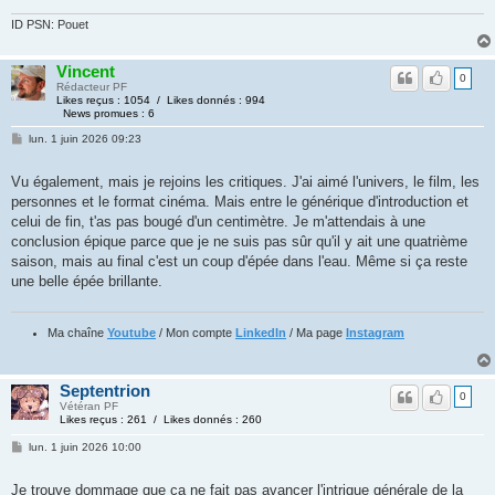
ID PSN: Pouet
Vincent
0
Rédacteur PF
Likes reçus : 1054 / Likes donnés : 994
News promues : 6
lun. 1 juin 2026 09:23
Vu également, mais je rejoins les critiques. J'ai aimé l'univers, le film, les
personnes et le format cinéma. Mais entre le générique d'introduction et
celui de fin, t'as pas bougé d'un centimètre. Je m'attendais à une
conclusion épique parce que je ne suis pas sûr qu'il y ait une quatrième
saison, mais au final c'est un coup d'épée dans l'eau. Même si ça reste
une belle épée brillante.
Ma chaîne
Youtube
/ Mon compte
LinkedIn
/ Ma page
Instagram
Septentrion
0
Vétéran PF
Likes reçus : 261 / Likes donnés : 260
lun. 1 juin 2026 10:00
Je trouve dommage que ça ne fait pas avancer l'intrigue générale de la