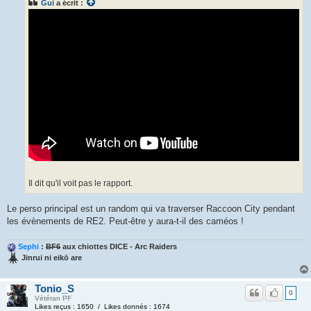
Gui
a écrit :
Il dit qu'il voit pas le rapport.
Le perso principal est un random qui va traverser Raccoon City pendant
les évènements de RE2. Peut-être y aura-t-il des caméos !
Sephi
:
BF6
aux chiottes DICE - Arc Raiders
Jinrui ni eikō are
Tonio_S
0
Vétéran PF
Likes reçus : 1650 / Likes donnés : 1674