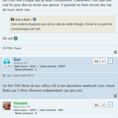
oui c'est une critique que je peux comprendre. Clairement c'est pas une
vrai fin pour dire au revoir aux persos. Il pourrait se faire encore des tas
de trucs avec eux.
Gui
a écrit :
J'en reviens toujours pas de la cata de cette trilogie. Foirer à ce point là
c'est presque de l'art.
De ouf
ID PSN: Pouet
Gui
0
Vétéran PF
Likes reçus : 3221 / Likes donnés : 5003
News promues : 1
mar. 2 juin 2026 00:17
Un film SW 3ème du box office US à son deuxième weekend c'est chaud.
Battu par 2 films d'horreur indépendants qui plus est.
Vincent
0
Rédacteur PF
Likes reçus : 1054 / Likes donnés : 994
News promues : 6