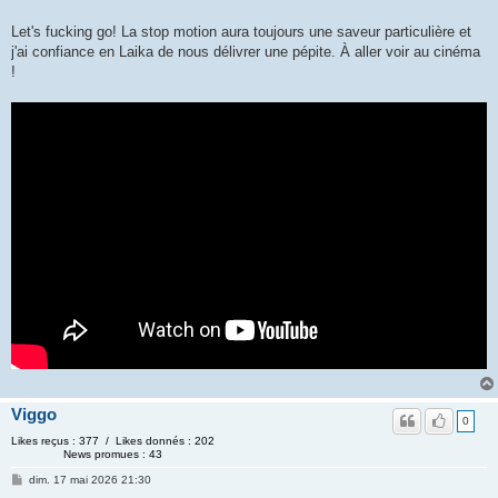
Let's fucking go! La stop motion aura toujours une saveur particulière et
j'ai confiance en Laika de nous délivrer une pépite. À aller voir au cinéma
!
Viggo
0
Likes reçus : 377 / Likes donnés : 202
News promues : 43
dim. 17 mai 2026 21:30