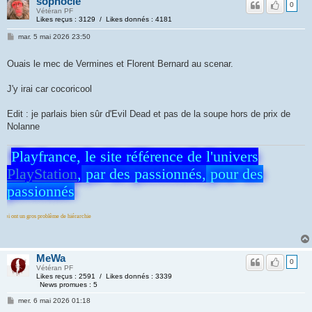
sophocle
0
Vétéran PF
Likes reçus : 3129 / Likes donnés : 4181
mar. 5 mai 2026 23:50
Ouais le mec de Vermines et Florent Bernard au scenar.
J'y irai car cocoricool
Edit : je parlais bien sûr d'Evil Dead et pas de la soupe hors de prix de
Nolanne
Playfrance, le site référence de l'univers
PlayStation
,
par des passionnés,
pour des
passionnés
 de hiérarchie
MeWa
0
Vétéran PF
Likes reçus : 2591 / Likes donnés : 3339
News promues : 5
mer. 6 mai 2026 01:18