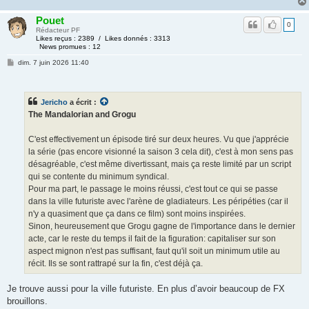
Pouet
0
Rédacteur PF
Likes reçus : 2389 / Likes donnés : 3313
News promues : 12
dim. 7 juin 2026 11:40
Jericho
a écrit :
The Mandalorian and Grogu
C'est effectivement un épisode tiré sur deux heures. Vu que j'apprécie
la série (pas encore visionné la saison 3 cela dit), c'est à mon sens pas
désagréable, c'est même divertissant, mais ça reste limité par un script
qui se contente du minimum syndical.
Pour ma part, le passage le moins réussi, c'est tout ce qui se passe
dans la ville futuriste avec l'arène de gladiateurs. Les péripéties (car il
n'y a quasiment que ça dans ce film) sont moins inspirées.
Sinon, heureusement que Grogu gagne de l'importance dans le dernier
acte, car le reste du temps il fait de la figuration: capitaliser sur son
aspect mignon n'est pas suffisant, faut qu'il soit un minimum utile au
récit. Ils se sont rattrapé sur la fin, c'est déjà ça.
Je trouve aussi pour la ville futuriste. En plus d’avoir beaucoup de FX
brouillons.