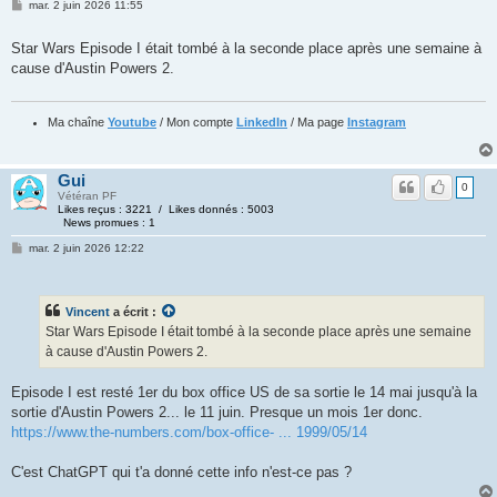
mar. 2 juin 2026 11:55
Star Wars Episode I était tombé à la seconde place après une semaine à
cause d'Austin Powers 2.
Ma chaîne
Youtube
/ Mon compte
LinkedIn
/ Ma page
Instagram
Gui
0
Vétéran PF
Likes reçus : 3221 / Likes donnés : 5003
News promues : 1
mar. 2 juin 2026 12:22
Vincent
a écrit :
Star Wars Episode I était tombé à la seconde place après une semaine
à cause d'Austin Powers 2.
Episode I est resté 1er du box office US de sa sortie le 14 mai jusqu'à la
sortie d'Austin Powers 2... le 11 juin. Presque un mois 1er donc.
https://www.the-numbers.com/box-office- ... 1999/05/14
C'est ChatGPT qui t'a donné cette info n'est-ce pas ?