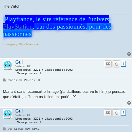
The Witch
Playfrance, le site référence de l'univers
PlayStation
,
par des passionnés,
pour des
passionnés
 de hiérarchie
Gui
1
Vétéran PF
Likes reçus : 3221 / Likes donnés : 5003
News promues : 1
mar. 12 mai 2026 12:20
Marrant sans reconnaître l'image (j'ai d'ailleurs pas vu le film) je pensais
que c'était ça. Tu en as tellement parlé ! ^^
Gui
2
Vétéran PF
Likes reçus : 3221 / Likes donnés : 5003
News promues : 1
jeu. 14 mai 2026 13:57