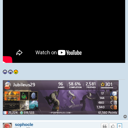
sophocle
0