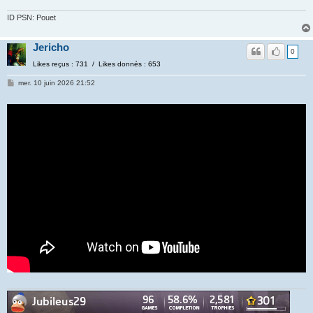
ID PSN: Pouet
Jericho
0
Likes reçus : 731 / Likes donnés : 653
mer. 10 juin 2026 21:52