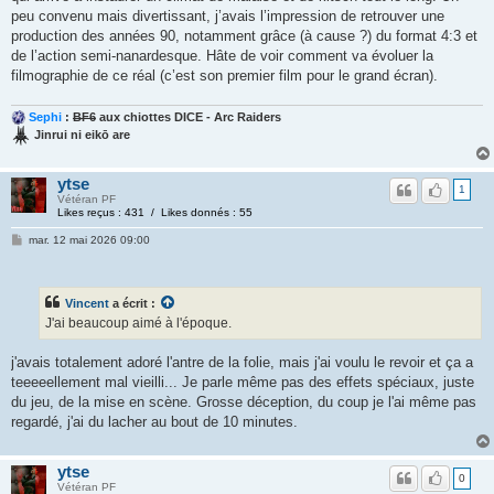
peu convenu mais divertissant, j’avais l’impression de retrouver une
production des années 90, notamment grâce (à cause ?) du format 4:3 et
de l’action semi-nanardesque. Hâte de voir comment va évoluer la
filmographie de ce réal (c’est son premier film pour le grand écran).
Sephi
:
BF6
aux chiottes DICE - Arc Raiders
Jinrui ni eikō are
ytse
1
Vétéran PF
Likes reçus : 431 / Likes donnés : 55
mar. 12 mai 2026 09:00
Vincent
a écrit :
J'ai beaucoup aimé à l'époque.
j'avais totalement adoré l'antre de la folie, mais j'ai voulu le revoir et ça a
teeeeellement mal vieilli... Je parle même pas des effets spéciaux, juste
du jeu, de la mise en scène. Grosse déception, du coup je l'ai même pas
regardé, j'ai du lacher au bout de 10 minutes.
ytse
0
Vétéran PF