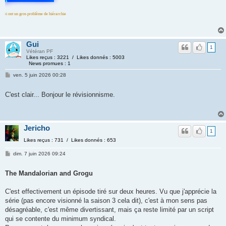
 de hiérarchie
Gui
1
Vétéran PF
Likes reçus : 3221 / Likes donnés : 5003
News promues : 1
ven. 5 juin 2026 00:28
C'est clair... Bonjour le révisionnisme.
Jericho
1
Likes reçus : 731 / Likes donnés : 653
dim. 7 juin 2026 09:24
The Mandalorian and Grogu
C'est effectivement un épisode tiré sur deux heures. Vu que j'apprécie la
série (pas encore visionné la saison 3 cela dit), c'est à mon sens pas
désagréable, c'est même divertissant, mais ça reste limité par un script
qui se contente du minimum syndical.