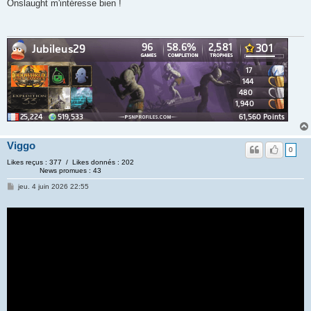
Onslaught m'intéresse bien !
Viggo
0
Likes reçus : 377 / Likes donnés : 202
News promues : 43
jeu. 4 juin 2026 22:55