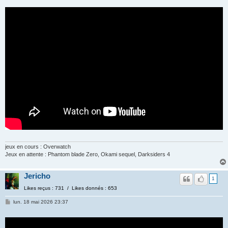
jeux en cours : Overwatch
Jeux en attente : Phantom blade Zero, Okami sequel, Darksiders 4
Jericho
1
Likes reçus : 731 / Likes donnés : 653
lun. 18 mai 2026 23:37