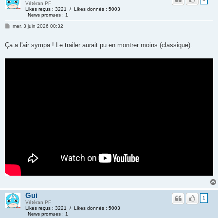
Vétéran PF
Likes reçus : 3221 / Likes donnés : 5003
News promues : 1
mer. 3 juin 2026 00:32
Ça a l'air sympa ! Le trailer aurait pu en montrer moins (classique).
Gui
1
Vétéran PF
Likes reçus : 3221 / Likes donnés : 5003
News promues : 1