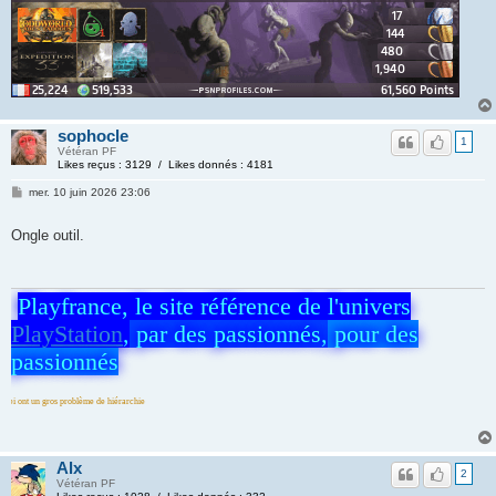
sophocle
1
Vétéran PF
Likes reçus : 3129 / Likes donnés : 4181
mer. 10 juin 2026 23:06
Ongle outil.
Playfrance, le site référence de l'univers
PlayStation
,
par des passionnés,
pour des
passionnés
 de hiérarchie
Alx
2
Vétéran PF