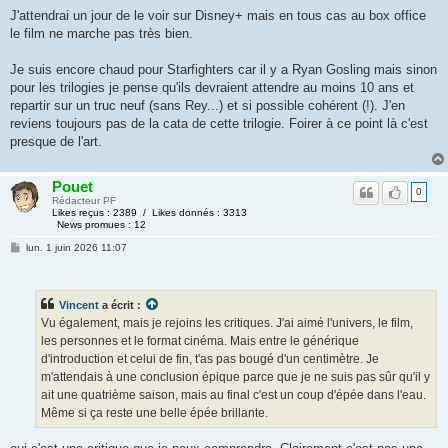
J'attendrai un jour de le voir sur Disney+ mais en tous cas au box office
le film ne marche pas très bien.
Je suis encore chaud pour Starfighters car il y a Ryan Gosling mais sinon
pour les trilogies je pense qu'ils devraient attendre au moins 10 ans et
repartir sur un truc neuf (sans Rey...) et si possible cohérent (!). J'en
reviens toujours pas de la cata de cette trilogie. Foirer à ce point là c'est
presque de l'art.
Pouet
0
Rédacteur PF
Likes reçus : 2389 / Likes donnés : 3313
News promues : 12
lun. 1 juin 2026 11:07
Vincent
a écrit :
Vu également, mais je rejoins les critiques. J'ai aimé l'univers, le film,
les personnes et le format cinéma. Mais entre le générique
d'introduction et celui de fin, t'as pas bougé d'un centimètre. Je
m'attendais à une conclusion épique parce que je ne suis pas sûr qu'il y
ait une quatrième saison, mais au final c'est un coup d'épée dans l'eau.
Même si ça reste une belle épée brillante.