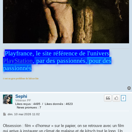
Playfrance, le site référence de l'univers
PlayStation
,
par des passionnés,
pour des
passionnés
 de hiérarchie
Sephi
2
Vétéran PF
Likes reçus : 4495 / Likes donnés : 4623
News promues : 7
dim. 10 mai 2026 11:02
Obsession : film « d’horreur » sur le papier, on se retrouve avec un film
qui arrive à instaurer un climat de malaise et de kitsch tout le long. Un