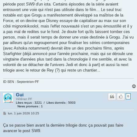
période post SW9 d'un iota. Certains épisodes de la série avaient
entrouvert une voie qui n'est pas utilisée dans le film... Le seul truc
notable est que Grogu a manifestement développé sa maîtrise de la
Force, et on devine que Disney essaye de capitaliser au max sur son
côté mignonkikoolol, mais l'effet nouveauté s'est un peu émoustillé et il y
a pas mal de redites sur le fond. Je doute fort qu'ils laissent tomber ces
persos, mais il serait temps de donner une vraie destinée à Grogu. J'ai vu
par ailleurs qu'un regroupement pour finaliser les séries contemporaines
(avec Ashoka notamment) devrait être un des prochains films, après
Starfighter (déjà annoncé pour l'année prochaine, mais qui se déroule une
vingtaine d'années plus tard dans la chronologie il me semble, et avec la
volonté de se détacher de l'univers Jedi et donc à part) et aussi la next
trilogie avec le retour de Rey (?) qui reste un chantier...
ID SEN : Septentrion-PF
Gui
0
Vétéran PF
Likes reçus : 3221 / Likes donnés : 5003
News promues : 1
lun. 1 juin 2026 10:25
Ça se passe bien avant la dernière trilogie donc ça pouvait pas faire
avancer le post SW9.