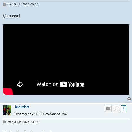
mer. 3 juin 2026 00:35
Ça aussi !
Jericho
1
Likes reçus : 731 / Likes donnés : 653
mer. 3 juin 2026 23:03