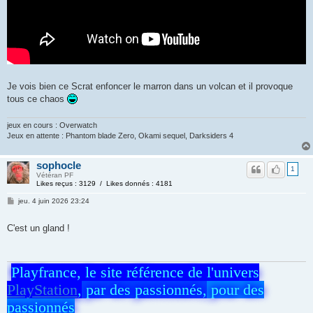
Je vois bien ce Scrat enfoncer le marron dans un volcan et il provoque
tous ce chaos
jeux en cours : Overwatch
Jeux en attente : Phantom blade Zero, Okami sequel, Darksiders 4
sophocle
1
Vétéran PF
Likes reçus : 3129 / Likes donnés : 4181
jeu. 4 juin 2026 23:24
C'est un gland !
Playfrance, le site référence de l'univers
PlayStation
,
par des passionnés,
pour des
passionnés