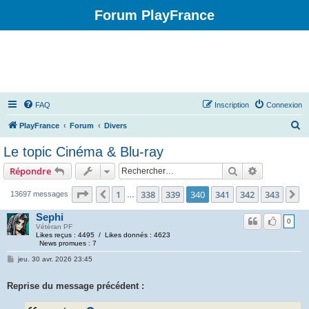
Forum PlayFrance
FAQ
Inscription
Connexion
R
PlayFrance
Forum
Divers
e
Le topic Cinéma & Blu-ray
c
Rechercher
Recherche 
Répondre
h
e
Page
340
sur
343
1
338
339
340
341
342
343
Précédent
S
13697 messages
…
r
Sephi
0
c
Vétéran PF
Likes reçus : 4495 / Likes donnés : 4623
h
News promues : 7
e
jeu. 30 avr. 2026 23:45
r
Reprise du message précédent :