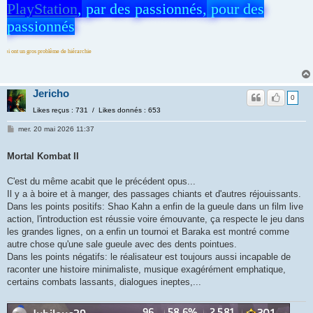
PlayStation
,
par des passionnés,
pour des
passionnés
 de hiérarchie
Jericho
0
Likes reçus : 731 / Likes donnés : 653
mer. 20 mai 2026 11:37
Mortal Kombat II
C'est du même acabit que le précédent opus...
Il y a à boire et à manger, des passages chiants et d'autres réjouissants.
Dans les points positifs: Shao Kahn a enfin de la gueule dans un film live
action, l'introduction est réussie voire émouvante, ça respecte le jeu dans
les grandes lignes, on a enfin un tournoi et Baraka est montré comme
autre chose qu'une sale gueule avec des dents pointues.
Dans les points négatifs: le réalisateur est toujours aussi incapable de
raconter une histoire minimaliste, musique exagérément emphatique,
certains combats lassants, dialogues ineptes,...