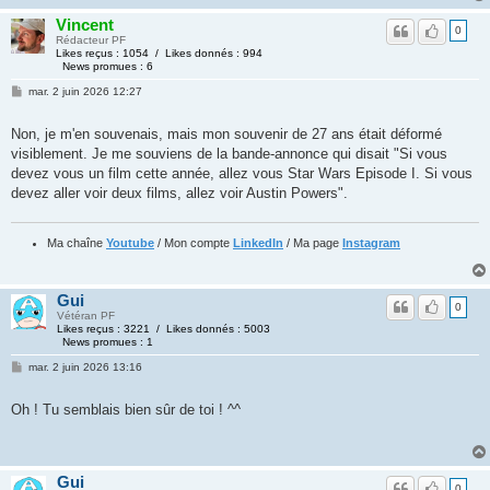
Vincent
0
Rédacteur PF
Likes reçus : 1054 / Likes donnés : 994
News promues : 6
mar. 2 juin 2026 12:27
Non, je m'en souvenais, mais mon souvenir de 27 ans était déformé
visiblement. Je me souviens de la bande-annonce qui disait "Si vous
devez vous un film cette année, allez vous Star Wars Episode I. Si vous
devez aller voir deux films, allez voir Austin Powers".
Ma chaîne
Youtube
/ Mon compte
LinkedIn
/ Ma page
Instagram
Gui
0
Vétéran PF
Likes reçus : 3221 / Likes donnés : 5003
News promues : 1
mar. 2 juin 2026 13:16
Oh ! Tu semblais bien sûr de toi ! ^^
Gui
0