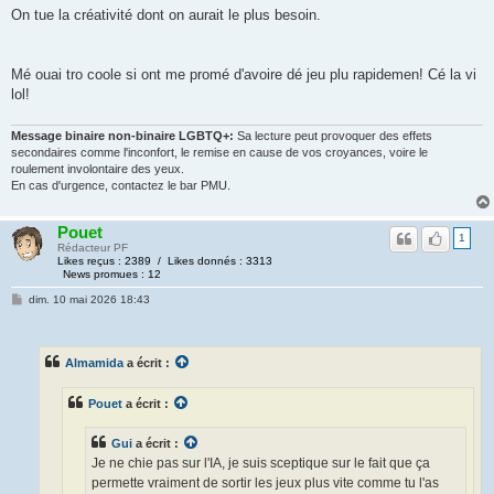
On tue la créativité dont on aurait le plus besoin.
Mé ouai tro coole si ont me promé d'avoire dé jeu plu rapidemen! Cé la vi
lol!
Message binaire non-binaire LGBTQ+:
Sa lecture peut provoquer des effets
secondaires comme l'inconfort, le remise en cause de vos croyances, voire le
roulement involontaire des yeux.
En cas d'urgence, contactez le bar PMU.
Pouet
1
Rédacteur PF
Likes reçus : 2389 / Likes donnés : 3313
News promues : 12
dim. 10 mai 2026 18:43
Almamida
a écrit :
Pouet
a écrit :
Gui
a écrit :
Je ne chie pas sur l'IA, je suis sceptique sur le fait que ça
permette vraiment de sortir les jeux plus vite comme tu l'as