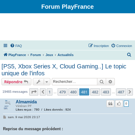
Forum PlayFrance
FAQ
Inscription
Connexion
R
PlayFrance
Forum
Jeux
Actualités
e
[PS5, Xbox Series X, Cloud Gaming..] Le topic
c
unique de l’infos
h
Rechercher
Recherche 
Répondre
e
Page
481
sur
487
r
1
479
480
481
482
483
487
Précédent
19465 messages
…
…
c
Almamida
0
h
Vétéran PF
Likes reçus : 780 / Likes donnés : 924
e
sam. 9 mai 2026 23:17
r
Reprise du message précédent :