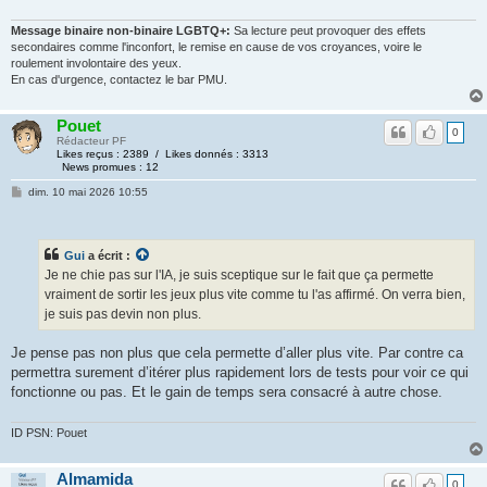
Message binaire non-binaire LGBTQ+:
Sa lecture peut provoquer des effets
secondaires comme l'inconfort, le remise en cause de vos croyances, voire le
roulement involontaire des yeux.
En cas d'urgence, contactez le bar PMU.
Pouet
0
Rédacteur PF
Likes reçus : 2389 / Likes donnés : 3313
News promues : 12
dim. 10 mai 2026 10:55
Gui
a écrit :
Je ne chie pas sur l'IA, je suis sceptique sur le fait que ça permette
vraiment de sortir les jeux plus vite comme tu l'as affirmé. On verra bien,
je suis pas devin non plus.
Je pense pas non plus que cela permette d’aller plus vite. Par contre ca
permettra surement d’itérer plus rapidement lors de tests pour voir ce qui
fonctionne ou pas. Et le gain de temps sera consacré à autre chose.
ID PSN: Pouet
Almamida
0