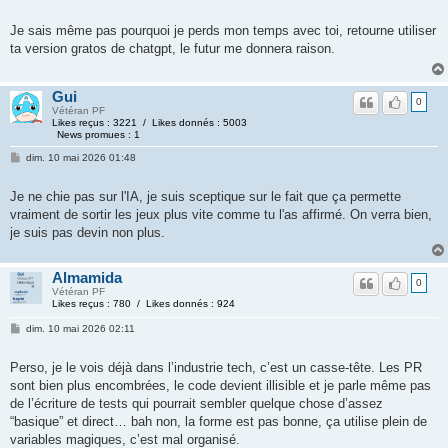
Je sais même pas pourquoi je perds mon temps avec toi, retourne utiliser
ta version gratos de chatgpt, le futur me donnera raison.
Gui
0
Vétéran PF
Likes reçus : 3221 / Likes donnés : 5003
News promues : 1
dim. 10 mai 2026 01:48
Je ne chie pas sur l'IA, je suis sceptique sur le fait que ça permette
vraiment de sortir les jeux plus vite comme tu l'as affirmé. On verra bien,
je suis pas devin non plus.
Almamida
0
Vétéran PF
Likes reçus : 780 / Likes donnés : 924
dim. 10 mai 2026 02:11
Perso, je le vois déjà dans l’industrie tech, c’est un casse-tête. Les PR
sont bien plus encombrées, le code devient illisible et je parle même pas
de l’écriture de tests qui pourrait sembler quelque chose d’assez
“basique” et direct… bah non, la forme est pas bonne, ça utilise plein de
variables magiques, c’est mal organisé.