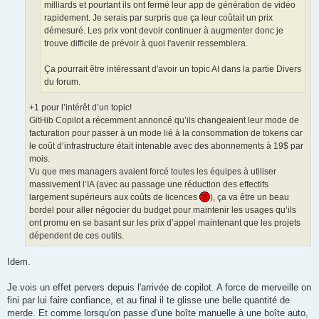
milliards et pourtant ils ont fermé leur app de génération de vidéo
rapidement. Je serais par surpris que ça leur coûtait un prix
démesuré. Les prix vont devoir continuer à augmenter donc je
trouve difficile de prévoir à quoi l'avenir ressemblera.
Ça pourrait être intéressant d'avoir un topic AI dans la partie Divers
du forum.
+1 pour l’intérêt d’un topic!
GitHib Copilot a récemment annoncé qu’ils changeaient leur mode de
facturation pour passer à un mode lié à la consommation de tokens car
le coût d’infrastructure était intenable avec des abonnements à 19$ par
mois.
Vu que mes managers avaient forcé toutes les équipes à utiliser
massivement l’IA (avec au passage une réduction des effectifs
largement supérieurs aux coûts de licences
), ça va être un beau
bordel pour aller négocier du budget pour maintenir les usages qu’ils
ont promu en se basant sur les prix d’appel maintenant que les projets
dépendent de ces outils.
Idem.
Je vois un effet pervers depuis l'arrivée de copilot. A force de merveille on
fini par lui faire confiance, et au final il te glisse une belle quantité de
merde. Et comme lorsqu'on passe d'une boîte manuelle à une boîte auto,