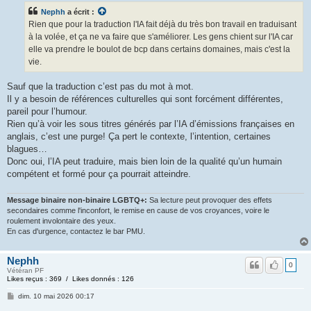
Nephh
a écrit :
Rien que pour la traduction l'IA fait déjà du très bon travail en traduisant
à la volée, et ça ne va faire que s'améliorer. Les gens chient sur l'IA car
elle va prendre le boulot de bcp dans certains domaines, mais c'est la
vie.
Sauf que la traduction c’est pas du mot à mot.
Il y a besoin de références culturelles qui sont forcément différentes,
pareil pour l’humour.
Rien qu’à voir les sous titres générés par l’IA d’émissions françaises en
anglais, c’est une purge! Ça pert le contexte, l’intention, certaines
blagues…
Donc oui, l’IA peut traduire, mais bien loin de la qualité qu’un humain
compétent et formé pour ça pourrait atteindre.
Message binaire non-binaire LGBTQ+:
Sa lecture peut provoquer des effets
secondaires comme l'inconfort, le remise en cause de vos croyances, voire le
roulement involontaire des yeux.
En cas d'urgence, contactez le bar PMU.
Nephh
0
Vétéran PF
Likes reçus : 369 / Likes donnés : 126
dim. 10 mai 2026 00:17