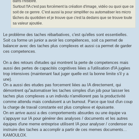
dans l'histoire.
Surtout l'IA c'est pas forcément la création d'image, vidéo ou quoi que ce
soit de ce genre. C'est aussi la pour simplifier ou automatiser les micro
tâches du quotidien et je trouve que c'est la dedans que se trouve toute
sa valeur ajoutée.
Le problème des taches rébarbatives, c'est qu'elles sont essentielles.
Soit ca forme un junior a avoir les compétences, soit ca permet de
balancer avec des taches plus complexes et aussi ca permet de garder
ces competences.
On a des retours d'etudes qui montrent la perte de competences mais
aussi des pertes de capacités cognitives liées a l'utilisation d'IA jugées
trop intensives (maintenant faut juger quelle est la bonne limite s'il y a
une).
On a aussi des etudes pas forcement liées au IA directement, qui
démontrent qu''automatiser les taches simples d'un job pour laisser les
taches plus complexes a un individu n'améliorent pas la productivité
comme attendu mais conduisent a un burnout. Parce que tout d'un coup
la charge de travail constante est plus complexe et épuisante.
On en arrive aussi a des comportements absurdes ou une équipe va
s'appuyer sur IA pour générer des analyses / documents et les autres
équipes d'une meme entreprise utilisent IA pour analyser / condenser ou
instruire des taches a accomplir a partir de ces memes documents...
KAMOULOX.