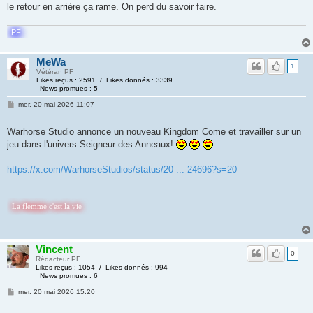
le retour en arrière ça rame. On perd du savoir faire.
PF
MeWa
1
Vétéran PF
Likes reçus : 2591 / Likes donnés : 3339
News promues : 5
mer. 20 mai 2026 11:07
Warhorse Studio annonce un nouveau Kingdom Come et travailler sur un
jeu dans l'univers Seigneur des Anneaux!
https://x.com/WarhorseStudios/status/20 ... 24696?s=20
 c'est la vie
Vincent
0
Rédacteur PF
Likes reçus : 1054 / Likes donnés : 994
News promues : 6
mer. 20 mai 2026 15:20