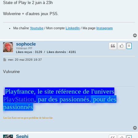
State of Play le 2 juin à 23h
Wolverine + d’autres jeux PS5.
Ma chaîne
Youtube
/ Mon compte
LinkedIn
/ Ma page
Instagram
sophocle
0
Vétéran PF
Likes reçus : 3129 / Likes donnés : 4181
mer. 20 mai 2026 19:37
Vulvurine
Playfrance, le site référence de l'univers
PlayStation
,
par des passionnés,
pour des
passionnés
ont un gros problème de hiérarchie
Sephi