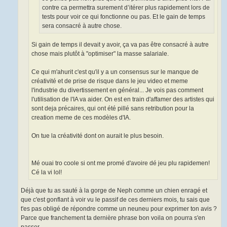
contre ca permettra surement d’itérer plus rapidement lors de
tests pour voir ce qui fonctionne ou pas. Et le gain de temps
sera consacré à autre chose.
Si gain de temps il devait y avoir, ça va pas être consacré à autre
chose mais plutôt à "optimiser" la masse salariale.
Ce qui m'ahurit c'est qu'il y a un consensus sur le manque de
créativité et de prise de risque dans le jeu video et meme
l'industrie du divertissement en général... Je vois pas comment
l'utilisation de l'IA va aider. On est en train d'affamer des artistes qui
sont deja précaires, qui ont été pillé sans retribution pour la
creation meme de ces modèles d'IA.
On tue la créativité dont on aurait le plus besoin.
Mé ouai tro coole si ont me promé d'avoire dé jeu plu rapidemen!
Cé la vi lol!
Déjà que tu as sauté à la gorge de Neph comme un chien enragé et
que c'est gonflant à voir vu le passif de ces derniers mois, tu sais que
t'es pas obligé de répondre comme un neuneu pour exprimer ton avis ?
Parce que franchement ta dernière phrase bon voila on pourra s'en
passer.