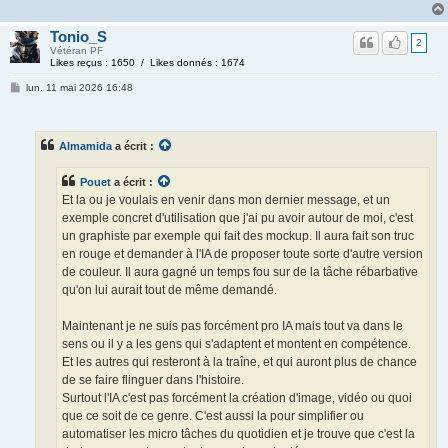
Tonio_S
2
Vétéran PF
Likes reçus : 1650 / Likes donnés : 1674
lun. 11 mai 2026 16:48
Almamida
a écrit :
Pouet
a écrit :
Et la ou je voulais en venir dans mon dernier message, et un
exemple concret d'utilisation que j'ai pu avoir autour de moi, c'est
un graphiste par exemple qui fait des mockup. Il aura fait son truc
en rouge et demander à l'IA de proposer toute sorte d'autre version
de couleur. Il aura gagné un temps fou sur de la tâche rébarbative
qu'on lui aurait tout de même demandé.
Maintenant je ne suis pas forcément pro IA mais tout va dans le
sens ou il y a les gens qui s'adaptent et montent en compétence.
Et les autres qui resteront à la traîne, et qui auront plus de chance
de se faire flinguer dans l'histoire.
Surtout l'IA c'est pas forcément la création d'image, vidéo ou quoi
que ce soit de ce genre. C'est aussi la pour simplifier ou
automatiser les micro tâches du quotidien et je trouve que c'est la