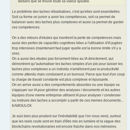
dedans que se trouve toute sa valeur ajoutée.
Le problème des taches rébarbatives, c'est qu'elles sont essentielles.
Soit ca forme un junior a avoir les compétences, soit ca permet de
balancer avec des taches plus complexes et aussi ca permet de garder
ces competences.
On a des retours d'etudes qui montrent la perte de competences mais
aussi des pertes de capacités cognitives liées a l'utilisation d'IA jugées
trop intensives (maintenant faut juger quelle est la bonne limite s'il y a
une).
On a aussi des etudes pas forcement liées au IA directement, qui
démontrent qu''automatiser les taches simples d'un job pour laisser les
taches plus complexes a un individu n'améliorent pas la productivité
comme attendu mais conduisent a un burnout. Parce que tout d'un coup
la charge de travail constante est plus complexe et épuisante.
On en arrive aussi a des comportements absurdes ou une équipe va
s'appuyer sur IA pour générer des analyses / documents et les autres
équipes d'une meme entreprise utilisent IA pour analyser / condenser
ou instruire des taches a accomplir a partir de ces memes documents...
KAMOULOX.
Je suis bien plus prudent sur l'inévitabilité que l'on nous vend, surtout
que les reels couts sont en train d'être mis en lumière et la vague des
blockchains revolutionaries est encore fraiche dans nos mémoires.