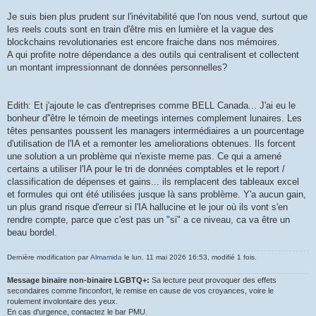
Je suis bien plus prudent sur l'inévitabilité que l'on nous vend, surtout que
les reels couts sont en train d'être mis en lumière et la vague des
blockchains revolutionaries est encore fraiche dans nos mémoires.
A qui profite notre dépendance a des outils qui centralisent et collectent
un montant impressionnant de données personnelles?
Edith: Et j'ajoute le cas d'entreprises comme BELL Canada... J'ai eu le
bonheur d''être le témoin de meetings internes complement lunaires. Les
têtes pensantes poussent les managers intermédiaires a un pourcentage
d'utilisation de l'IA et a remonter les ameliorations obtenues. Ils forcent
une solution a un problème qui n'existe meme pas. Ce qui a amené
certains a utiliser l'IA pour le tri de données comptables et le report /
classification de dépenses et gains... ils remplacent des tableaux excel
et formules qui ont été utilisées jusque là sans problème. Y'a aucun gain,
un plus grand risque d'erreur si l'IA hallucine et le jour où ils vont s'en
rendre compte, parce que c'est pas un "si" a ce niveau, ca va être un
beau bordel.
Dernière modification par
Almamida
le lun. 11 mai 2026 16:53, modifié 1 fois.
Message binaire non-binaire LGBTQ+:
Sa lecture peut provoquer des effets
secondaires comme l'inconfort, le remise en cause de vos croyances, voire le
roulement involontaire des yeux.
En cas d'urgence, contactez le bar PMU.