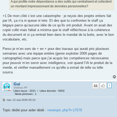
A qui profite notre dépendance a des outils qui centralisent et collectent
un montant impressionnant de données personnelles?
+1 De mon côté c’est une catastrophe : je reçois des projets entiers fait
par IA, ça n’a ni queue ni tete. Et des que tu confrontes le staff ça
bégaye parce qu’aucune idée de ce qu’ils ont produit. Avant on avait des
copié collé mais fallait a minima que le staff réfléchisse à la cohérence
du document et si ça rentrait bien dans le mandat de la boite, avec le bon
vocabulaire, etc.
Perso je m’en sers de + en + pour des travaux qui aurait pris plusieurs
semaines avec une équipe entière (genre exploiter 2000 pages de
cartographie) mais parce que j’ai acquis les compétences nécessaires
pour pouvoir m’en servir avec intelligence, voir quand l’IA te produit de la
merde, et vérifier manuellement ce qu’elle a extrait de telle ou telle
source.
Gui
1
Vétéran PF
Likes reçus : 3221 / Likes donnés : 5003
News promues : 1
mar. 12 mai 2026 05:15
Topic dédié pour aider dédé :
viewtopic.php?t=17678