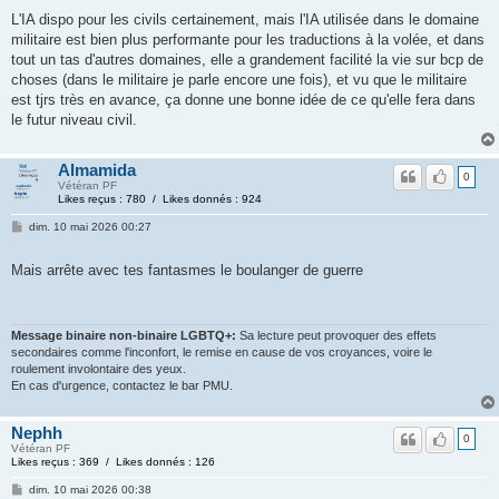
L'IA dispo pour les civils certainement, mais l'IA utilisée dans le domaine
militaire est bien plus performante pour les traductions à la volée, et dans
tout un tas d'autres domaines, elle a grandement facilité la vie sur bcp de
choses (dans le militaire je parle encore une fois), et vu que le militaire
est tjrs très en avance, ça donne une bonne idée de ce qu'elle fera dans
le futur niveau civil.
Almamida
0
Vétéran PF
Likes reçus : 780 / Likes donnés : 924
dim. 10 mai 2026 00:27
Mais arrête avec tes fantasmes le boulanger de guerre
Message binaire non-binaire LGBTQ+:
Sa lecture peut provoquer des effets
secondaires comme l'inconfort, le remise en cause de vos croyances, voire le
roulement involontaire des yeux.
En cas d'urgence, contactez le bar PMU.
Nephh
0
Vétéran PF
Likes reçus : 369 / Likes donnés : 126
dim. 10 mai 2026 00:38