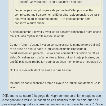
affirmé. On verra bien, je suis pas devin non plus.
Je pense pas non plus que cela permette d’aller plus vite. Par
contre ca permettra surement d’itérer plus rapidement lors de tests
pour voir ce qui fonctionne ou pas. Et le gain de temps sera
consacré à autre chose.
Si gain de temps il devait y avoir, ça va pas être consacré à autre chose
mais plutôt à "optimiser" la masse salariale.
Ce qui m'ahurit c'est qu'il y a un consensus sur le manque de créativité
et de prise de risque dans le jeu video et meme l'industrie du
divertissement en général... Je vois pas comment l'utilisation de l'IA va
aider. On est en train d'affamer des artistes qui sont deja précaires, qui
ont été pillé sans retribution pour la creation meme de ces modèles d'IA.
On tue la créativité dont on aurait le plus besoin.
Mé ouai tro coole si ont me promé d'avoire dé jeu plu rapidemen! Cé la
vi lol!
Déjà que tu as sauté à la gorge de Neph comme un chien enragé et que
c'est gonflant à voir vu le passif de ces derniers mois, tu sais que t'es
pas obligé de répondre comme un neuneu pour exprimer ton avis ? Parce