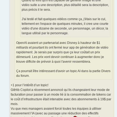
Quand tu vois qu'il est capable de générer image et une
vidéo suite a une description, plus détaillé sera la description,
plus précis il le sera.
J'ai testé et fait quelques vidéos comme ça, j'étais sur le cul,
tellement en l'espace de quelques minutes, il cree une courte
vidéo d'une dizaine de seconde, un personnage, un décor, la
langue utilisé par le personnage.
OpenAI avaient un partenariat avec Disney à hauteur de $1
milliards et pourtant ils ont fermé leur app de génération de vidéo
rapidement. Je serais par surpris que ça leur coûtait un prix
démesuré. Les prix vont devoir continuer à augmenter donc je
trouve difficile de prévoir à quoi l'avenir ressemblera.
Ça pourrait être intéressant d'avoir un topic AI dans la partie Divers
du forum.
+1 pour l’intérêt d’un topic!
GitHib Copilot a récemment annoncé qu’ils changeaient leur mode de
facturation pour passer à un mode lié à la consommation de tokens car
le coût d’infrastructure était intenable avec des abonnements à 19$ par
mois.
Vu que mes managers avaient forcé toutes les équipes à utiliser
massivement l’IA (avec au passage une réduction des effectifs