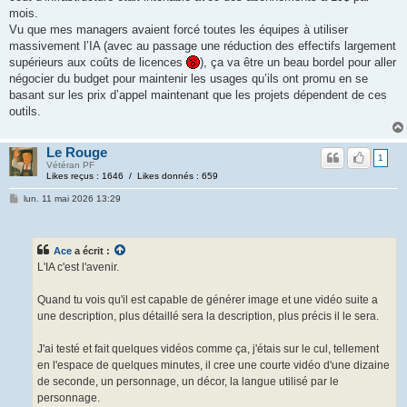
mois.
Vu que mes managers avaient forcé toutes les équipes à utiliser
massivement l’IA (avec au passage une réduction des effectifs largement
supérieurs aux coûts de licences
), ça va être un beau bordel pour aller
négocier du budget pour maintenir les usages qu’ils ont promu en se
basant sur les prix d’appel maintenant que les projets dépendent de ces
outils.
Le Rouge
1
Vétéran PF
Likes reçus : 1646 / Likes donnés : 659
lun. 11 mai 2026 13:29
Ace
a écrit :
L'IA c'est l'avenir.
Quand tu vois qu'il est capable de générer image et une vidéo suite a
une description, plus détaillé sera la description, plus précis il le sera.
J'ai testé et fait quelques vidéos comme ça, j'étais sur le cul, tellement
en l'espace de quelques minutes, il cree une courte vidéo d'une dizaine
de seconde, un personnage, un décor, la langue utilisé par le
personnage.