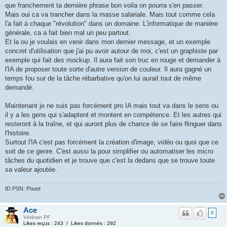
que franchement ta dernière phrase bon voila on pourra s'en passer.
Mais oui ca va trancher dans la masse salariale. Mais tout comme cela
l'a fait à chaque "révolution" dans un domaine. L'informatique de manière
générale, ca a fait bien mal un peu partout.
Et la ou je voulais en venir dans mon dernier message, et un exemple
concret d'utilisation que j'ai pu avoir autour de moi, c'est un graphiste par
exemple qui fait des mockup. Il aura fait son truc en rouge et demander à
l'IA de proposer toute sorte d'autre version de couleur. Il aura gagné un
temps fou sur de la tâche rébarbative qu'on lui aurait tout de même
demandé.
Maintenant je ne suis pas forcément pro IA mais tout va dans le sens ou
il y a les gens qui s'adaptent et montent en compétence. Et les autres qui
resteront à la traîne, et qui auront plus de chance de se faire flinguer dans
l'histoire.
Surtout l'IA c'est pas forcément la création d'image, vidéo ou quoi que ce
soit de ce genre. C'est aussi la pour simplifier ou automatiser les micro
tâches du quotidien et je trouve que c'est la dedans que se trouve toute
sa valeur ajoutée.
ID PSN: Pouet
Ace
0
Vétéran PF
Likes reçus : 243 / Likes donnés : 292