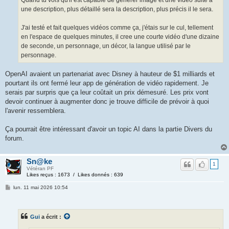
Quand tu vois qu'il est capable de générer image et une vidéo suite a
une description, plus détaillé sera la description, plus précis il le sera.
J'ai testé et fait quelques vidéos comme ça, j'étais sur le cul, tellement
en l'espace de quelques minutes, il cree une courte vidéo d'une dizaine
de seconde, un personnage, un décor, la langue utilisé par le
personnage.
OpenAI avaient un partenariat avec Disney à hauteur de $1 milliards et
pourtant ils ont fermé leur app de génération de vidéo rapidement. Je
serais par surpris que ça leur coûtait un prix démesuré. Les prix vont
devoir continuer à augmenter donc je trouve difficile de prévoir à quoi
l'avenir ressemblera.
Ça pourrait être intéressant d'avoir un topic AI dans la partie Divers du
forum.
Sn@ke
1
Vétéran PF
Likes reçus : 1673 / Likes donnés : 639
lun. 11 mai 2026 10:54
Gui
a écrit :