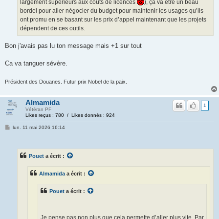
largement supérieurs aux coûts de licences
), ça va être un beau
bordel pour aller négocier du budget pour maintenir les usages qu’ils
ont promu en se basant sur les prix d’appel maintenant que les projets
dépendent de ces outils.
Bon j'avais pas lu ton message mais +1 sur tout
Ca va tanguer sévère.
Président des Douanes. Futur prix Nobel de la paix.
Almamida
1
Vétéran PF
Likes reçus : 780 / Likes donnés : 924
lun. 11 mai 2026 16:14
Pouet
a écrit :
Almamida
a écrit :
Pouet
a écrit :
Je pense pas non plus que cela permette d’aller plus vite. Par