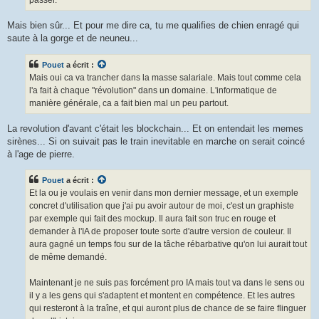
Mais bien sûr... Et pour me dire ca, tu me qualifies de chien enragé qui
saute à la gorge et de neuneu...
Pouet
a écrit :
Mais oui ca va trancher dans la masse salariale. Mais tout comme cela
l'a fait à chaque "révolution" dans un domaine. L'informatique de
manière générale, ca a fait bien mal un peu partout.
La revolution d'avant c'était les blockchain... Et on entendait les memes
sirènes... Si on suivait pas le train inevitable en marche on serait coincé
à l'age de pierre.
Pouet
a écrit :
Et la ou je voulais en venir dans mon dernier message, et un exemple
concret d'utilisation que j'ai pu avoir autour de moi, c'est un graphiste
par exemple qui fait des mockup. Il aura fait son truc en rouge et
demander à l'IA de proposer toute sorte d'autre version de couleur. Il
aura gagné un temps fou sur de la tâche rébarbative qu'on lui aurait tout
de même demandé.
Maintenant je ne suis pas forcément pro IA mais tout va dans le sens ou
il y a les gens qui s'adaptent et montent en compétence. Et les autres
qui resteront à la traîne, et qui auront plus de chance de se faire flinguer