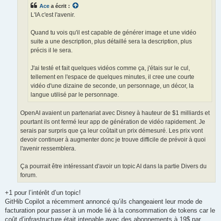
Ace
a écrit :
L'IA c'est l'avenir.
Quand tu vois qu'il est capable de générer image et une vidéo
suite a une description, plus détaillé sera la description, plus
précis il le sera.
J'ai testé et fait quelques vidéos comme ça, j'étais sur le cul,
tellement en l'espace de quelques minutes, il cree une courte
vidéo d'une dizaine de seconde, un personnage, un décor, la
langue utilisé par le personnage.
OpenAI avaient un partenariat avec Disney à hauteur de $1 milliards et
pourtant ils ont fermé leur app de génération de vidéo rapidement. Je
serais par surpris que ça leur coûtait un prix démesuré. Les prix vont
devoir continuer à augmenter donc je trouve difficile de prévoir à quoi
l'avenir ressemblera.
Ça pourrait être intéressant d'avoir un topic AI dans la partie Divers du
forum.
+1 pour l’intérêt d’un topic!
GitHib Copilot a récemment annoncé qu’ils changeaient leur mode de
facturation pour passer à un mode lié à la consommation de tokens car le
coût d’infrastructure était intenable avec des abonnements à 19$ par