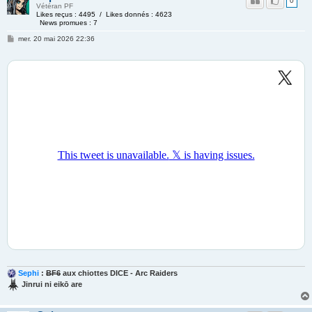
0
Vétéran PF
Likes reçus : 4495 / Likes donnés : 4623
News promues : 7
mer. 20 mai 2026 22:36
Sephi
:
BF6
aux chiottes DICE - Arc Raiders
Jinrui ni eikō are