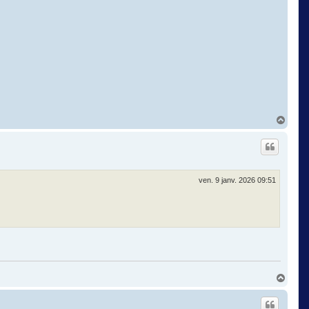
H
a
u
t
ven. 9 janv. 2026 09:51
H
a
u
t