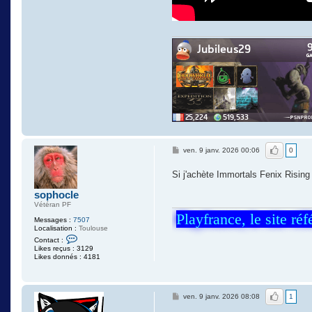
J'aime
ven. 9 janv. 2026 00:06
0
Si j'achète Immortals Fenix Rising 
sophocle
Vétéran PF
Playfrance, le site ré
Messages :
7507
Localisation :
Toulouse
C
Contact :
o
Likes reçus : 3129
n
Likes donnés : 4181
t
a
c
t
J'aime
e
ven. 9 janv. 2026 08:08
1
r
s