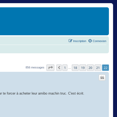
Inscription
Connexion
Page
22
sur
22
1
18
19
20
21
22
Précédent
856 messages
…
te forcer à acheter leur amibo machin truc. C'est écrit.