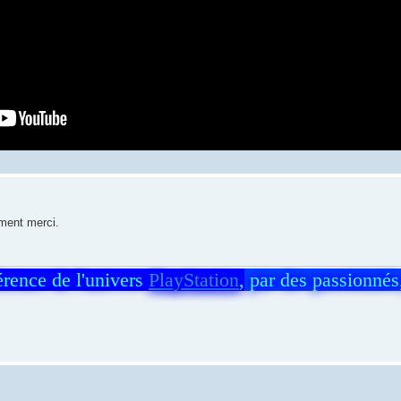
ement merci.
férence de l'univers
PlayStation
,
par des passionnés