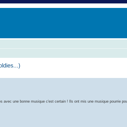
er
erche avancée
ldies...)
che avancée
s avec une bonne musique c'est certain ! Ils ont mis une musique pourrie pour 