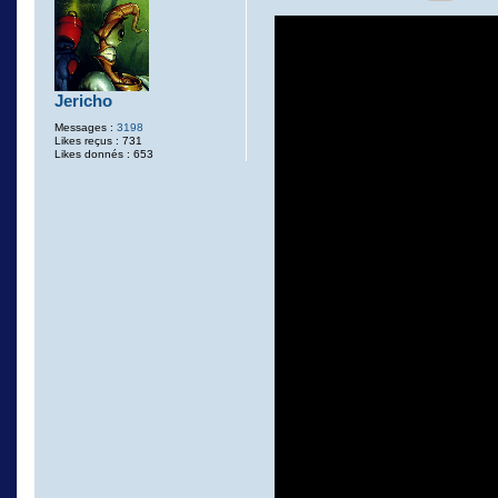
Jericho
Messages :
3198
Likes reçus : 731
Likes donnés : 653