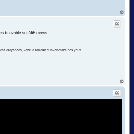
H
a
u
t
les trouvable sur AliExpress.
vos croyances, voire le roulement involontaire des yeux.
H
a
u
t