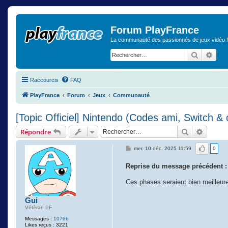
Forum PlayFrance
La communauté des passionnés de jeux vidéo !
Recherch
Rech
Raccourcis
FAQ
PlayFrance
Forum
Jeux
Communauté
[Topic Officiel] Nintendo (Codes ami, Switch & o
Rechercher
Recher
Répondre
J'aime
mer. 10 déc. 2025 11:59
0
Reprise du message précédent :
Ces phases seraient bien meilleure
Gui
Vétéran PF
Messages :
10766
Likes reçus : 3221