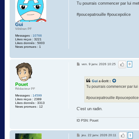
Tu pourrais commencer par lui met
o
p
h
#poucepatrouille #poucepolice
o
c
l
Gui
e
Vétéran PF
Messages :
10766
Likes reçus : 3221
Likes donnés : 5003
News promues : 1
J'aime
ven. 9 janv. 2026 10:25
0
Gui
a écrit :
Pouet
Tu pourrais commencer par lui 
Rédacteur PF
Messages :
14599
#poucepatrouille #poucepolice
Likes reçus : 2389
Likes donnés : 3313
News promues : 12
C’est un radin.
ID PSN: Pouet
J'aime
jeu. 22 janv. 2026 20:11
1