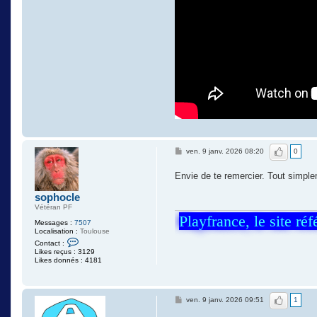
J'aime
ven. 9 janv. 2026 08:20
0
Envie de te remercier. Tout simpl
sophocle
Vétéran PF
Playfrance, le site ré
Messages :
7507
Localisation :
Toulouse
C
Contact :
o
Likes reçus : 3129
n
Likes donnés : 4181
t
a
c
t
J'aime
e
ven. 9 janv. 2026 09:51
1
r
s