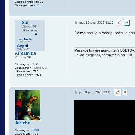
Likes donnés : 5003
News promues : 1
J'aime
mer. 10 déc. 2025 12:19
0
J'aime pas le piratage, mais la co
Message binaire non-binaire LGBTQ+
Almamida
En cas d'urgence, contactez le bar PMU.
Vétéran PF
Messages :
2561
Localisation :
Chez Gui
Likes reçus : 780
Likes donnés : 924
J'aime
jeu. 8 janv. 2026 23:16
0
Jericho
Messages :
3198
Likes reçus : 731