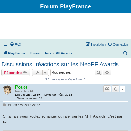
Forum PlayFrance
FAQ
Inscription
Connexion
R
PlayFrance
Forum
Jeux
PF Awards
e
Discussions, réactions sur les NeoPF Awards
c
Rechercher
Recherche 
Répondre
h
37 messages • Page
1
sur
1
e
Pouet
r
0
Rédacteur PF
Likes reçus : 2389 / Likes donnés : 3313
c
News promues : 12
h
jeu. 29 nov. 2018 20:32
e
Si jamais vous voulez échanger ou râler sur les NPF Awards, c'est par
r
ici.