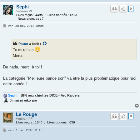
Sephi
0
Vétéran PF
Likes reçus : 4495 / Likes donnés : 4623
News promues : 7
ven. 30 nov. 2018 18:06
Pouet
a écrit :
Tu as raison
Merci.
De nada, merci à toi !
La catégorie "Meilleure bande son" va être la plus problématique pour moi
cette année !
Sephi
:
BF6
aux chiottes DICE - Arc Raiders
Jinrui ni eikō are
Le Rouge
0
Vétéran PF
Likes reçus : 1646 / Likes donnés : 659
sam. 1 déc. 2018 11:16