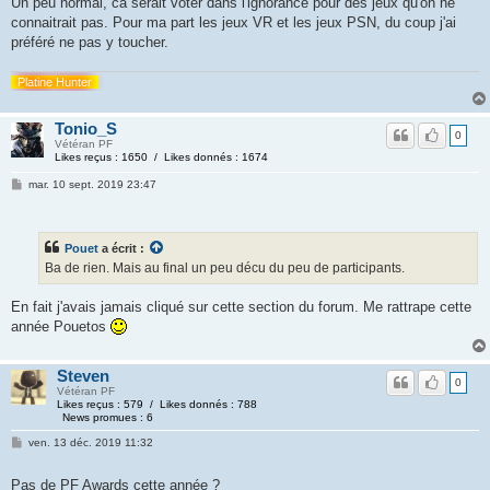
Un peu normal, ca serait voter dans l'ignorance pour des jeux qu'on ne
connaitrait pas. Pour ma part les jeux VR et les jeux PSN, du coup j'ai
préféré ne pas y toucher.
Platine Hunter
Tonio_S
0
Vétéran PF
Likes reçus : 1650 / Likes donnés : 1674
mar. 10 sept. 2019 23:47
Pouet
a écrit :
Ba de rien. Mais au final un peu décu du peu de participants.
En fait j'avais jamais cliqué sur cette section du forum. Me rattrape cette
année Pouetos
Steven
0
Vétéran PF
Likes reçus : 579 / Likes donnés : 788
News promues : 6
ven. 13 déc. 2019 11:32
Pas de PF Awards cette année ?