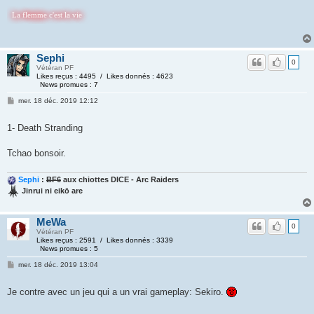
emme c'est la vie
Sephi
0
Vétéran PF
Likes reçus : 4495 / Likes donnés : 4623
News promues : 7
mer. 18 déc. 2019 12:12
1- Death Stranding
Tchao bonsoir.
Sephi
:
BF6
aux chiottes DICE - Arc Raiders
Jinrui ni eikō are
MeWa
0
Vétéran PF
Likes reçus : 2591 / Likes donnés : 3339
News promues : 5
mer. 18 déc. 2019 13:04
Je contre avec un jeu qui a un vrai gameplay: Sekiro.