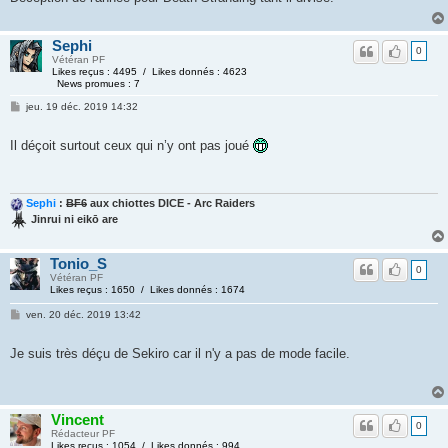
Sephi
0
Vétéran PF
Likes reçus : 4495 / Likes donnés : 4623
News promues : 7
jeu. 19 déc. 2019 14:32
Il déçoit surtout ceux qui n’y ont pas joué
Sephi
:
BF6
aux chiottes DICE - Arc Raiders
Jinrui ni eikō are
Tonio_S
0
Vétéran PF
Likes reçus : 1650 / Likes donnés : 1674
ven. 20 déc. 2019 13:42
Je suis très déçu de Sekiro car il n'y a pas de mode facile.
Vincent
0
Rédacteur PF
Likes reçus : 1054 / Likes donnés : 994