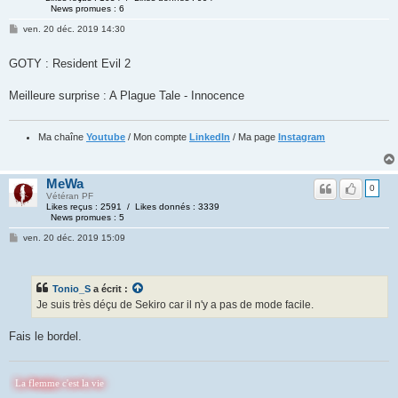
News promues : 6
ven. 20 déc. 2019 14:30
GOTY : Resident Evil 2
Meilleure surprise : A Plague Tale - Innocence
Ma chaîne
Youtube
/ Mon compte
LinkedIn
/ Ma page
Instagram
MeWa
0
Vétéran PF
Likes reçus : 2591 / Likes donnés : 3339
News promues : 5
ven. 20 déc. 2019 15:09
Tonio_S
a écrit :
Je suis très déçu de Sekiro car il n'y a pas de mode facile.
Fais le bordel.
emme c'est la vie