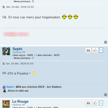
News promues : 5
dim. 23 déc. 2018 21:02
Ok. En tous cas merci pour l'organisation.
emme c'est la vie
Sephi
1
Vétéran PF
Likes reçus : 4495 / Likes donnés : 4623
News promues : 7
lun. 24 déc. 2018 01:03
PF d’Or à Pouetos !
Sephi
:
BF6
aux chiottes DICE - Arc Raiders
Jinrui ni eikō are
Le Rouge
1
Vétéran PF
Likes reçus : 1646 / Likes donnés : 659