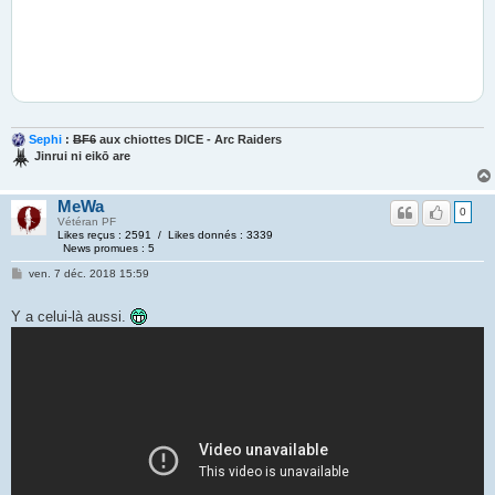
Sephi
:
BF6
aux chiottes DICE - Arc Raiders
Jinrui ni eikō are
MeWa
0
Vétéran PF
Likes reçus : 2591 / Likes donnés : 3339
News promues : 5
ven. 7 déc. 2018 15:59
Y a celui-là aussi.