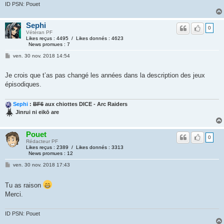
ID PSN: Pouet
Sephi
0
Vétéran PF
Likes reçus : 4495 / Likes donnés : 4623
News promues : 7
ven. 30 nov. 2018 14:54
Je crois que t’as pas changé les années dans la description des jeux
épisodiques.
Sephi
:
BF6
aux chiottes DICE - Arc Raiders
Jinrui ni eikō are
Pouet
0
Rédacteur PF
Likes reçus : 2389 / Likes donnés : 3313
News promues : 12
ven. 30 nov. 2018 17:43
Tu as raison
Merci.
ID PSN: Pouet