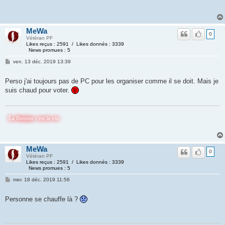
MeWa
0
Vétéran PF
Likes reçus : 2591 / Likes donnés : 3339
News promues : 5
ven. 13 déc. 2019 13:39
Perso j'ai toujours pas de PC pour les organiser comme il se doit. Mais je
suis chaud pour voter.
emme c'est la vie
MeWa
0
Vétéran PF
Likes reçus : 2591 / Likes donnés : 3339
News promues : 5
mer. 18 déc. 2019 11:56
Personne se chauffe là ?