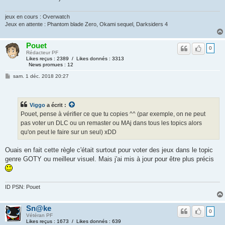
jeux en cours : Overwatch
Jeux en attente : Phantom blade Zero, Okami sequel, Darksiders 4
Pouet
0
Rédacteur PF
Likes reçus : 2389 / Likes donnés : 3313
News promues : 12
sam. 1 déc. 2018 20:27
Viggo
a écrit :
Pouet, pense à vérifier ce que tu copies ^^ (par exemple, on ne peut
pas voter un DLC ou un remaster ou MAj dans tous les topics alors
qu'on peut le faire sur un seul) xDD
Ouais en fait cette règle c'était surtout pour voter des jeux dans le topic
genre GOTY ou meilleur visuel. Mais j'ai mis à jour pour être plus précis
ID PSN: Pouet
Sn@ke
0
Vétéran PF
Likes reçus : 1673 / Likes donnés : 639