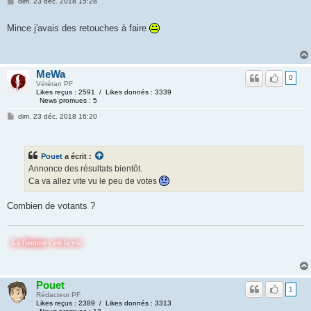
dim. 23 déc. 2018 15:28
Mince j'avais des retouches à faire
MeWa
0
Vétéran PF
Likes reçus : 2591 / Likes donnés : 3339
News promues : 5
dim. 23 déc. 2018 16:20
Pouet
a écrit :
Annonce des résultats bientôt.
Ca va allez vite vu le peu de votes
Combien de votants ?
emme c'est la vie
Pouet
1
Rédacteur PF
Likes reçus : 2389 / Likes donnés : 3313