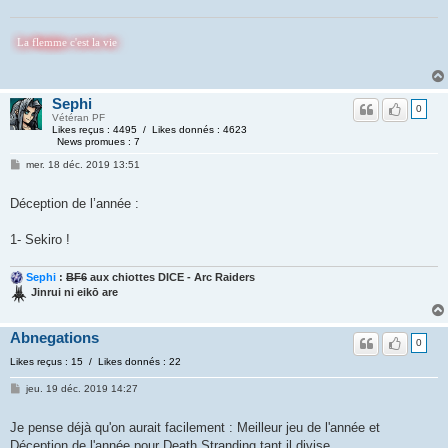
emme c'est la vie
Sephi
0
Vétéran PF
Likes reçus : 4495 / Likes donnés : 4623
News promues : 7
mer. 18 déc. 2019 13:51
Déception de l’année :
1- Sekiro !
Sephi
:
BF6
aux chiottes DICE - Arc Raiders
Jinrui ni eikō are
Abnegations
0
Likes reçus : 15 / Likes donnés : 22
jeu. 19 déc. 2019 14:27
Je pense déjà qu'on aurait facilement : Meilleur jeu de l'année et
Déception de l'année pour Death Stranding tant il divise.