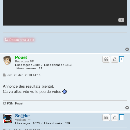
emme c'est la vie
Pouet
1
Rédacteur PF
Likes reçus : 2389 / Likes donnés : 3313
News promues : 12
dim. 23 déc. 2018 14:15
Annonce des résultats bientôt.
Ca va allez vite vu le peu de votes
ID PSN: Pouet
Sn@ke
0
Vétéran PF
Likes reçus : 1673 / Likes donnés : 639