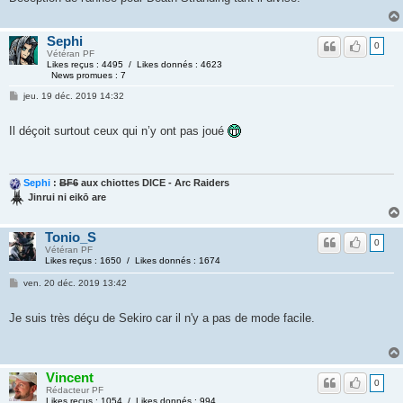
Sephi
0
Vétéran PF
Likes reçus : 4495 / Likes donnés : 4623
News promues : 7
jeu. 19 déc. 2019 14:32
Il déçoit surtout ceux qui n’y ont pas joué
Sephi
:
BF6
aux chiottes DICE - Arc Raiders
Jinrui ni eikō are
Tonio_S
0
Vétéran PF
Likes reçus : 1650 / Likes donnés : 1674
ven. 20 déc. 2019 13:42
Je suis très déçu de Sekiro car il n'y a pas de mode facile.
Vincent
0
Rédacteur PF
Likes reçus : 1054 / Likes donnés : 994