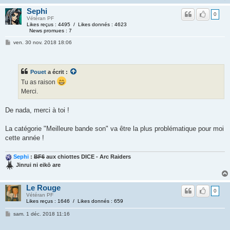
Sephi
0
Vétéran PF
Likes reçus : 4495 / Likes donnés : 4623
News promues : 7
ven. 30 nov. 2018 18:06
Pouet
a écrit :
Tu as raison
Merci.
De nada, merci à toi !
La catégorie "Meilleure bande son" va être la plus problématique pour moi
cette année !
Sephi
:
BF6
aux chiottes DICE - Arc Raiders
Jinrui ni eikō are
Le Rouge
0
Vétéran PF
Likes reçus : 1646 / Likes donnés : 659
sam. 1 déc. 2018 11:16