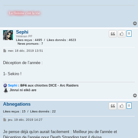
 flemme c'est la vie
Sephi
0
Vétéran PF
Likes reçus : 4495 / Likes donnés : 4623
News promues : 7
mer. 18 déc. 2019 13:51
Déception de l’année :
1- Sekiro !
Sephi
:
BF6
aux chiottes DICE - Arc Raiders
Jinrui ni eikō are
Abnegations
0
Likes reçus : 15 / Likes donnés : 22
jeu. 19 déc. 2019 14:27
Je pense déjà qu'on aurait facilement : Meilleur jeu de l'année et
Déception de l'année pour Death Stranding tant il divise.