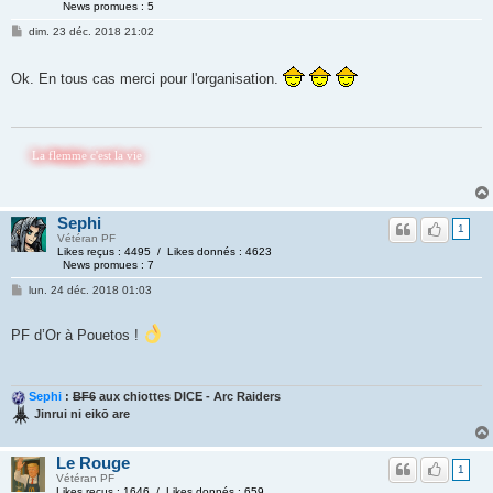
News promues : 5
dim. 23 déc. 2018 21:02
Ok. En tous cas merci pour l'organisation.
 flemme c'est la vie
Sephi
1
Vétéran PF
Likes reçus : 4495 / Likes donnés : 4623
News promues : 7
lun. 24 déc. 2018 01:03
PF d’Or à Pouetos !
Sephi
:
BF6
aux chiottes DICE - Arc Raiders
Jinrui ni eikō are
Le Rouge
1
Vétéran PF
Likes reçus : 1646 / Likes donnés : 659