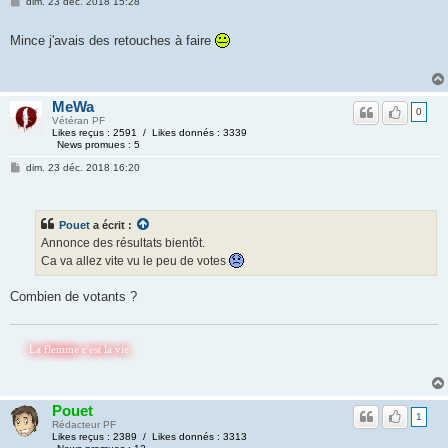
dim. 23 déc. 2018 15:28
Mince j'avais des retouches à faire
MeWa
0
Vétéran PF
Likes reçus : 2591 / Likes donnés : 3339
News promues : 5
dim. 23 déc. 2018 16:20
Pouet
a écrit :
Annonce des résultats bientôt.
Ca va allez vite vu le peu de votes
Combien de votants ?
 flemme c'est la vie
Pouet
1
Rédacteur PF
Likes reçus : 2389 / Likes donnés : 3313