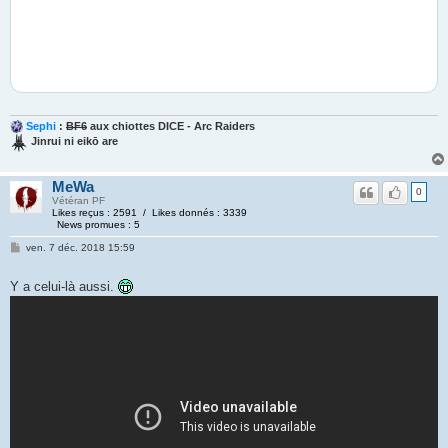
Sephi
:
BF6
aux chiottes DICE - Arc Raiders
Jinrui ni eikō are
MeWa
0
Vétéran PF
Likes reçus : 2591 / Likes donnés : 3339
News promues : 5
ven. 7 déc. 2018 15:59
Y a celui-là aussi.