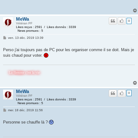
MeWa
0
Vétéran PF
Likes reçus : 2591 / Likes donnés : 3339
News promues : 5
ven. 13 déc. 2019 13:39
Perso j'ai toujours pas de PC pour les organiser comme il se doit. Mais je
suis chaud pour voter.
 flemme c'est la vie
MeWa
0
Vétéran PF
Likes reçus : 2591 / Likes donnés : 3339
News promues : 5
mer. 18 déc. 2019 11:56
Personne se chauffe là ?