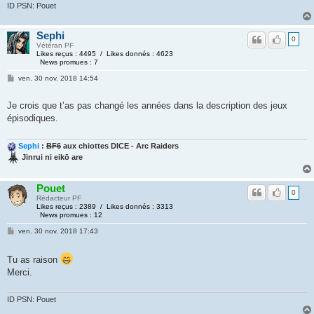
ID PSN: Pouet
Sephi
0
Vétéran PF
Likes reçus : 4495 / Likes donnés : 4623
News promues : 7
ven. 30 nov. 2018 14:54
Je crois que t’as pas changé les années dans la description des jeux
épisodiques.
Sephi
:
BF6
aux chiottes DICE - Arc Raiders
Jinrui ni eikō are
Pouet
0
Rédacteur PF
Likes reçus : 2389 / Likes donnés : 3313
News promues : 12
ven. 30 nov. 2018 17:43
Tu as raison
Merci.
ID PSN: Pouet