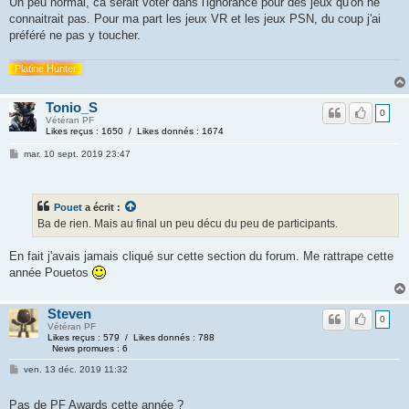
Un peu normal, ca serait voter dans l'ignorance pour des jeux qu'on ne
connaitrait pas. Pour ma part les jeux VR et les jeux PSN, du coup j'ai
préféré ne pas y toucher.
Platine Hunter
Tonio_S
0
Vétéran PF
Likes reçus : 1650 / Likes donnés : 1674
mar. 10 sept. 2019 23:47
Pouet
a écrit :
Ba de rien. Mais au final un peu décu du peu de participants.
En fait j'avais jamais cliqué sur cette section du forum. Me rattrape cette
année Pouetos
Steven
0
Vétéran PF
Likes reçus : 579 / Likes donnés : 788
News promues : 6
ven. 13 déc. 2019 11:32
Pas de PF Awards cette année ?