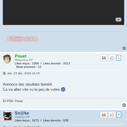
 flemme c'est la vie
Pouet
1
Rédacteur PF
Likes reçus : 2389 / Likes donnés : 3313
News promues : 12
dim. 23 déc. 2018 14:15
Annonce des résultats bientôt.
Ca va allez vite vu le peu de votes
ID PSN: Pouet
Sn@ke
0
Vétéran PF
Likes reçus : 1673 / Likes donnés : 639