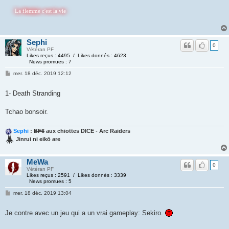
 flemme c'est la vie
Sephi
0
Vétéran PF
Likes reçus : 4495 / Likes donnés : 4623
News promues : 7
mer. 18 déc. 2019 12:12
1- Death Stranding
Tchao bonsoir.
Sephi
:
BF6
aux chiottes DICE - Arc Raiders
Jinrui ni eikō are
MeWa
0
Vétéran PF
Likes reçus : 2591 / Likes donnés : 3339
News promues : 5
mer. 18 déc. 2019 13:04
Je contre avec un jeu qui a un vrai gameplay: Sekiro.