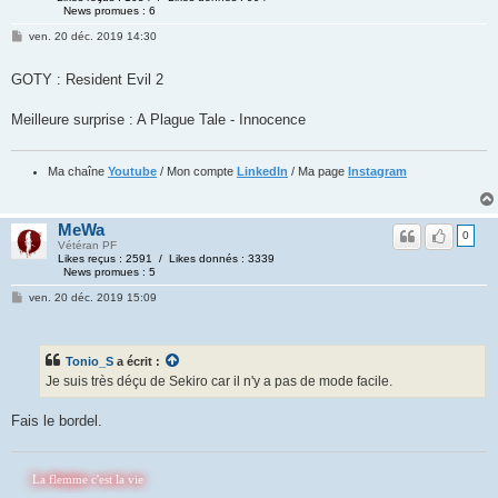
News promues : 6
ven. 20 déc. 2019 14:30
GOTY : Resident Evil 2
Meilleure surprise : A Plague Tale - Innocence
Ma chaîne
Youtube
/ Mon compte
LinkedIn
/ Ma page
Instagram
MeWa
0
Vétéran PF
Likes reçus : 2591 / Likes donnés : 3339
News promues : 5
ven. 20 déc. 2019 15:09
Tonio_S
a écrit :
Je suis très déçu de Sekiro car il n'y a pas de mode facile.
Fais le bordel.
 flemme c'est la vie