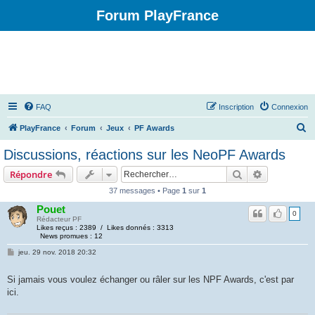
Forum PlayFrance
FAQ
Inscription
Connexion
R
PlayFrance
Forum
Jeux
PF Awards
e
Discussions, réactions sur les NeoPF Awards
c
Rechercher
Recherche 
Répondre
h
37 messages • Page
1
sur
1
e
Pouet
r
0
Rédacteur PF
Likes reçus : 2389 / Likes donnés : 3313
c
News promues : 12
h
jeu. 29 nov. 2018 20:32
e
Si jamais vous voulez échanger ou râler sur les NPF Awards, c'est par
r
ici.