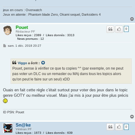
jeux en cours : Overwatch
Jeux en attente : Phantom blade Zero, Okami sequel, Darksiders 4
Pouet
0
Rédacteur PF
Likes reçus : 2389 / Likes donnés : 3313
News promues : 12
sam. 1 déc. 2018 20:27
Viggo
a écrit :
Pouet, pense à vérifier ce que tu copies ^^ (par exemple, on ne peut
pas voter un DLC ou un remaster ou MAj dans tous les topics alors
qu'on peut le faire sur un seul) xDD
Ouais en fait cette règle c'était surtout pour voter des jeux dans le topic
genre GOTY ou meilleur visuel. Mais j'ai mis à jour pour être plus précis
ID PSN: Pouet
Sn@ke
0
Vétéran PF
Likes reçus : 1673 / Likes donnés : 639