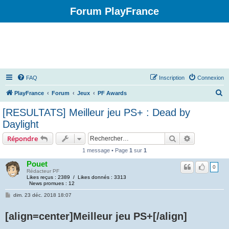
Forum PlayFrance
FAQ
Inscription
Connexion
R
PlayFrance
Forum
Jeux
PF Awards
e
[RESULTATS] Meilleur jeu PS+ : Dead by
c
Daylight
h
Rechercher
Recherche 
Répondre
e
1 message • Page
1
sur
1
r
Pouet
c
0
Rédacteur PF
Likes reçus : 2389 / Likes donnés : 3313
h
News promues : 12
e
dim. 23 déc. 2018 18:07
r
[align=center]Meilleur jeu PS+[/align]