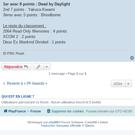
1er avec 8 points : Dead by Daylight
2nd 7 points : Yakuza Kiwami
3ème avec 5 points : Bloodborne
Le reste du classement :
2064 Read Only Memories : 4 points
XCOM 2 : 2 points
Deux Ex Mankind Divided : 1 points
ID PSN: Pouet
Répondre
1 message • Page
1
sur
1
Aller
Revenir à « PF Awards »
QUI EST EN LIGNE ?
Utilisateurs parcourant ce forum : Aucun utilisateur inscrit et 5 invités
PlayFrance
Forum
Supprimer les cookies
Fuseau horaire sur
UTC+02:00
Développé par
phpBB
® Forum Software © phpBB Limited
Traduction française officielle
©
Qiaeru