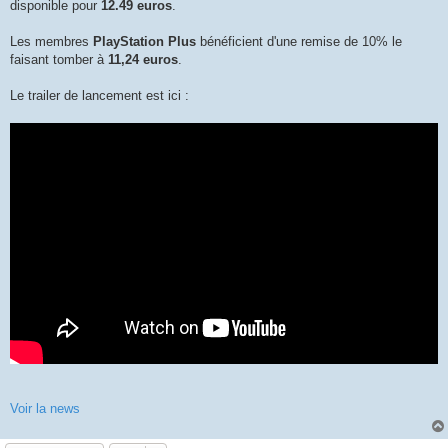
disponible pour
12.49 euros
.
Les membres
PlayStation Plus
bénéficient d'une remise de 10% le
faisant tomber à
11,24 euros
.
Le trailer de lancement est ici :
Voir la news