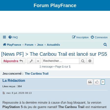
Forum PlayFrance
FAQ
Inscription
Connexion
R
PlayFrance
Forum
Jeux
Actualités
e
[News PF] > The Caribou Trail est lancé sur PS5
c
Rechercher
Recherche 
Répondre
h
1 message • Page
1
sur
1
e
Jeu concerné :
The Caribou Trail
r
La Rédaction
c
0
h
Likes reçus : 364
e
mer. 8 juil. 2026 08:13
r
Repoussée à la dernière minute à cause d'un bug bloquant, la version
PlayStation 5
du jeu de guerre narratif
The Caribou Trail
est maintenant