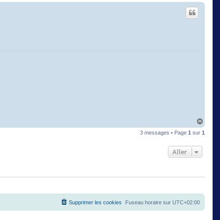
u
t
H
a
3 messages • Page
1
sur
1
u
t
Aller
Supprimer les cookies
Fuseau horaire sur
UTC+02:00