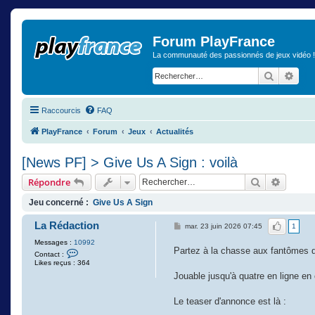
Forum PlayFrance
La communauté des passionnés de jeux vidéo !
Recherch
Rech
Raccourcis
FAQ
PlayFrance
Forum
Jeux
Actualités
[News PF] > Give Us A Sign : voilà
Rechercher
Recher
Répondre
Jeu concerné :
Give Us A Sign
La Rédaction
J'aime
mar. 23 juin 2026 07:45
1
Messages :
10992
Partez à la chasse aux fantômes da
C
Contact :
o
Likes reçus : 364
n
Jouable jusqu'à quatre en ligne en
t
a
c
Le teaser d'annonce est là :
t
e