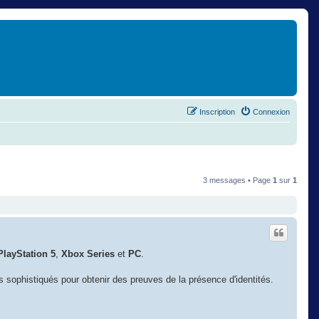
Inscription
Connexion
3 messages • Page
1
sur
1
PlayStation 5
,
Xbox Series
et
PC
.
s sophistiqués pour obtenir des preuves de la présence d'identités.