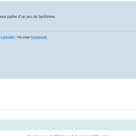
" pour parler d’un jeu de fantômes.
e
LinkedIn
/ Ma page
Instagram