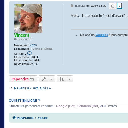
J'aime
mar. 23 juin 2026 13:59
0
Merci. Et je note le "trait d’esprit
Vincent
Ma chaîne
Youtube
/ Mon compt
Rédacteur PF
Messages :
4650
Localisation :
Seine et Marne
C
Contact :
o
Likes reçus : 1054
n
Likes donnés : 993
t
News promues : 6
a
c
t
e
Répondre
r
V
i
Revenir à « Actualités »
n
c
e
n
QUI EST EN LIGNE ?
t
Utilisateurs parcourant ce forum :
Google [Bot]
,
Semrush [Bot]
et 10 invités
PlayFrance
Forum