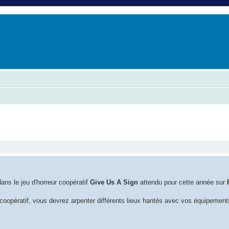
er
erche avancée
che avancée
ns le jeu d'horreur coopératif
Give Us A Sign
attendu pour cette année sur
 coopératif, vous devrez arpenter différents lieux hantés avec vos équipement