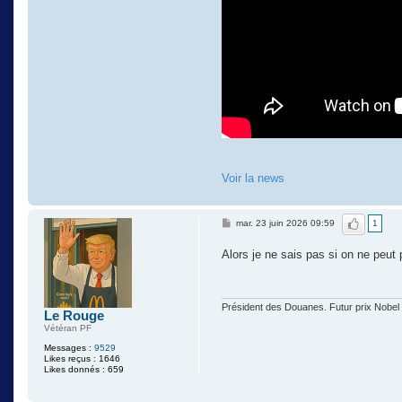
Voir la news
J'aime
mar. 23 juin 2026 09:59
1
Alors je ne sais pas si on ne peut p
Président des Douanes. Futur prix Nobel 
Le Rouge
Vétéran PF
Messages :
9529
Likes reçus : 1646
Likes donnés : 659