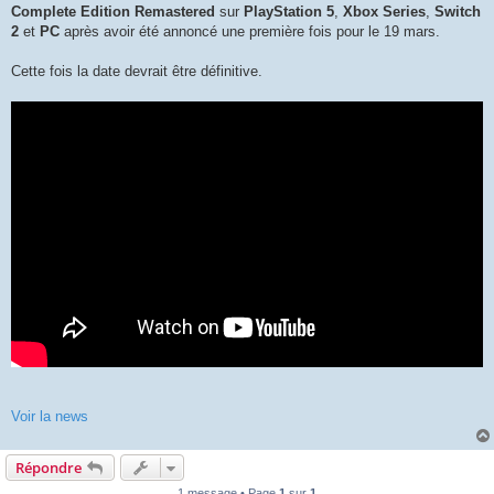
Complete Edition Remastered
sur
PlayStation 5
,
Xbox Series
,
Switch
2
et
PC
après avoir été annoncé une première fois pour le 19 mars.
Cette fois la date devrait être définitive.
Voir la news
Répondre
1 message • Page
1
sur
1