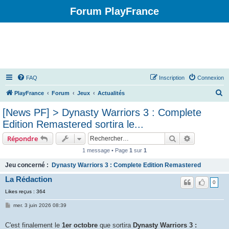
Forum PlayFrance
FAQ
Inscription
Connexion
R
PlayFrance
Forum
Jeux
Actualités
e
[News PF] > Dynasty Warriors 3 : Complete
c
Edition Remastered sortira le...
h
Rechercher
Recherche 
Répondre
e
1 message • Page
1
sur
1
r
Jeu concerné :
Dynasty Warriors 3 : Complete Edition Remastered
c
La Rédaction
h
0
e
Likes reçus : 364
r
mer. 3 juin 2026 08:39
C'est finalement le
1er octobre
que sortira
Dynasty Warriors 3 :