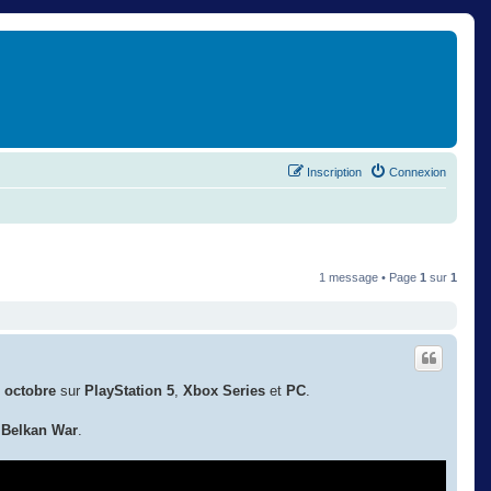
Inscription
Connexion
1 message • Page
1
sur
1
 octobre
sur
PlayStation 5
,
Xbox Series
et
PC
.
 Belkan War
.