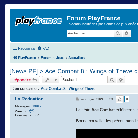
Forum PlayFrance
La communauté des passionnés de jeux vidéo !
Recherch
Rech
Raccourcis
FAQ
PlayFrance
Forum
Jeux
Actualités
[News PF] > Ace Combat 8 : Wings of Theve d
Rechercher
Recher
Répondre
Jeu concerné :
Ace Combat 8 : Wings of Theve
La Rédaction
J'aime
mer. 3 juin 2026 08:29
0
Messages :
10992
La série
Ace Combat
célèbrera se
C
Contact :
o
Likes reçus : 364
n
Bonne nouvelle, les précommande
t
a
c
t
e