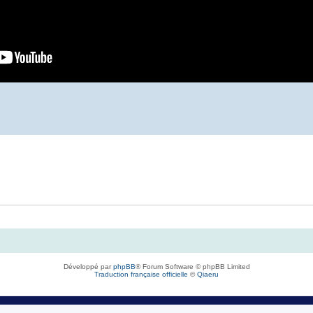
Développé par
phpBB
® Forum Software © phpBB Limited
Traduction française officielle
©
Qiaeru