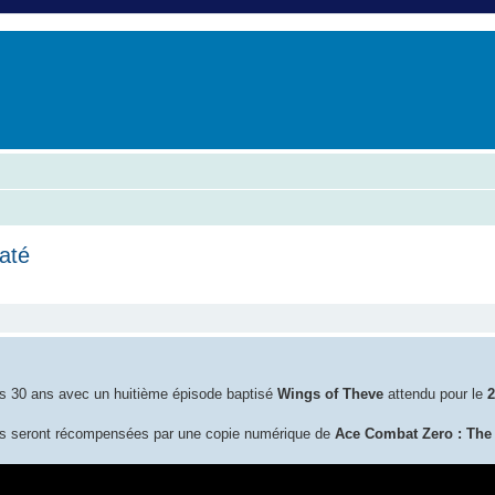
er
erche avancée
até
che avancée
s 30 ans avec un huitième épisode baptisé
Wings of Theve
attendu pour le
2
s seront récompensées par une copie numérique de
Ace Combat Zero : The