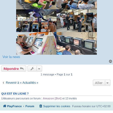
Voir la news
Répondre
1 message • Page
1
sur
1
Aller
Revenir à « Actualités »
QUI EST EN LIGNE ?
Utilisateurs parcourant ce forum :
Amazon [Bot]
et 13 invités
PlayFrance
Forum
Supprimer les cookies
Fuseau horaire sur
UTC+02:00