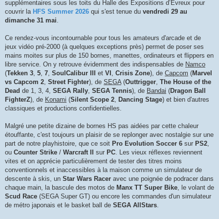
supplémentaires sous les toits du Halle des Expositions d’Évreux pour
couvrir la
HFS Summer 2026
qui s'est tenue du
vendredi 29 au
dimanche 31 mai
.
Ce rendez-vous incontournable pour tous les amateurs d'arcade et de
jeux vidéo pré-2000 (à quelques exceptions près) permet de poser ses
mains moites sur plus de 150 bornes, manettes, ordinateurs et flippers en
libre service. On y retrouve évidemment des indispensables de
Namco
(
Tekken 3
,
5
,
7
,
SoulCalibur III
et
VI
,
Crisis Zone
), de
Capcom
(
Marvel
vs Capcom 2
,
Street Fighter
), de
SEGA
(
Outtrigger
,
The House of the
Dead
de 1, 3, 4,
SEGA Rally
,
SEGA Tennis
), de
Bandai
(
Dragon Ball
FighterZ
), de
Konami
(
Silent Scope 2
,
Dancing Stage
) et bien d'autres
classiques et productions confidentielles.
Malgré une petite dizaine de bornes HS pas aidées par cette chaleur
étouffante, c'est toujours un plaisir de se replonger avec nostalgie sur une
part de notre playhistoire, que ce soit
Pro Evolution Soccer 6
sur
PS2
,
ou
Counter Strike
/
Warcraft II
sur
PC
. Les vieux réflexes reviennent
vites et on apprécie particulièrement de tester des titres moins
conventionnels et inaccessibles à la maison comme un simulateur de
descente à skis, un
Star Wars Racer
avec une poignée de podracer dans
chaque main, la bascule des motos de
Manx TT Super Bike
, le volant de
Scud Race
(SEGA Super GT) ou encore les commandes d'un simulateur
de métro japonais et le basket ball de
SEGA AllStars
.