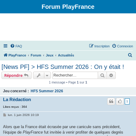
Forum PlayFrance
FAQ
Inscription
Connexion
R
PlayFrance
Forum
Jeux
Actualités
e
[News PF] > HFS Summer 2026 : On y était !
c
Rechercher
Recherche 
Répondre
h
1 message • Page
1
sur
1
e
Jeu concerné :
HFS Summer 2026
r
La Rédaction
c
1
h
Likes reçus : 364
e
lun. 1 juin 2026 10:19
r
Alors que la France était écrasée par une canicule sans précédent,
l'équipe de
PlayFrance
fut invitée à venir profiter de quelques degrés