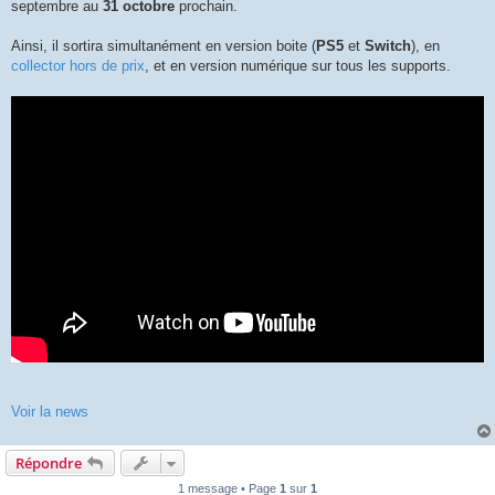
septembre au
31 octobre
prochain.
Ainsi, il sortira simultanément en version boite (
PS5
et
Switch
), en
collector hors de prix
, et en version numérique sur tous les supports.
Voir la news
Répondre
1 message • Page
1
sur
1