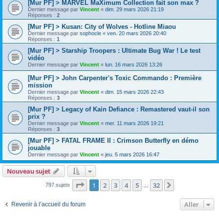
[Mur PF] > MARVEL MaXimum Collection fait son max ?
Dernier message par
Vincent
«
dim. 29 mars 2026 21:19
Réponses :
2
[Mur PF] > Kusan: City of Wolves - Hotline Miaou
Dernier message par
sophocle
«
ven. 20 mars 2026 20:40
Réponses :
1
[Mur PF] > Starship Troopers : Ultimate Bug War ! Le test
vidéo
Dernier message par
Vincent
«
lun. 16 mars 2026 13:26
[Mur PF] > John Carpenter's Toxic Commando : Première
mission
Dernier message par
Vincent
«
dim. 15 mars 2026 22:43
Réponses :
3
[Mur PF] > Legacy of Kain Defiance : Remastered vaut-il son
prix ?
Dernier message par
Vincent
«
mer. 11 mars 2026 19:21
Réponses :
3
[Mur PF] > FATAL FRAME II : Crimson Butterfly en démo
jouable
Dernier message par
Vincent
«
jeu. 5 mars 2026 16:47
Nouveau sujet
Page
1
sur
32
1
2
3
4
5
32
Suivant
797 sujets
…
Aller
Revenir à l’accueil du forum