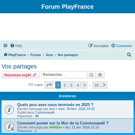
Forum PlayFrance
FAQ
Inscription
Connexion
R
PlayFrance
Forum
Jeux
Vos partages
e
Vos partages
c
Rechercher
Recherche avanc
Nouveau sujet
h
e
Page
1
sur
32
1
2
3
4
5
32
Suivant
797 sujets
…
r
Annonces
c
Quels jeux avez-vous terminés en 2025 ?
h
Dernier message par
Ace
«
sam. 28 févr. 2026 10:25
Publié dans
Communauté
e
Réponses :
34
r
Comment poster sur le Mur de la Communauté ?
Dernier message par
infel2no
«
jeu. 21 avr. 2016 21:13
Réponses :
1