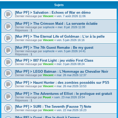
Sujets
[Mur PF] > Salvation : Echoes of War en démo
Dernier message par
Vincent
«
ven. 7 août 2026 11:06
[Mur PF] > The Crimson Maid : La servante éclatée
Dernier message par
sophocle
«
mer. 8 juil. 2026 11:08
Réponses :
1
[Mur PF] > The Eternal Life of Goldman : L'or à la pelle
Dernier message par
Vincent
«
ven. 5 juin 2026 16:16
[Mur PF] > The 7th Guest Remake : Be my guest
Dernier message par
sophocle
«
ven. 5 juin 2026 14:41
Réponses :
1
[Mur PF] > 007 First Light : jeu vidéo First Class
Dernier message par
Vincent
«
mer. 3 juin 2026 08:24
[Mur PF] > LEGO Batman : L'Hommage au Chevalier Noir
Dernier message par
Vincent
«
mar. 26 mai 2026 12:37
[Mur PF] > Haunt Hunter : des zombies possédés sur PS5
Dernier message par
Vincent
«
mar. 26 mai 2026 10:53
[Mur PF] > The Adventures of Elliot : le prologue est gratuit
Dernier message par
Pouet
«
sam. 23 mai 2026 19:54
Réponses :
1
[Mur PF] > SURI : The Seventh (Fausse ?) Note
Dernier message par
Vincent
«
ven. 22 mai 2026 16:23
[Mur PF] > Gurei : Pas le droit à l'erreur