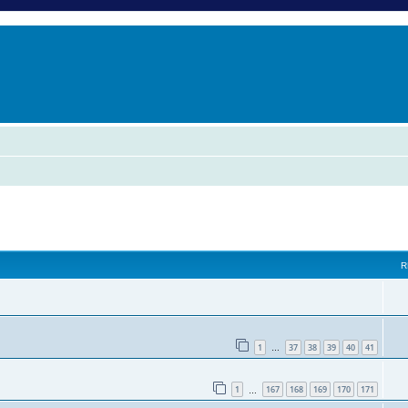
er
erche avancée
vancée
R
1
37
38
39
40
41
…
1
167
168
169
170
171
…