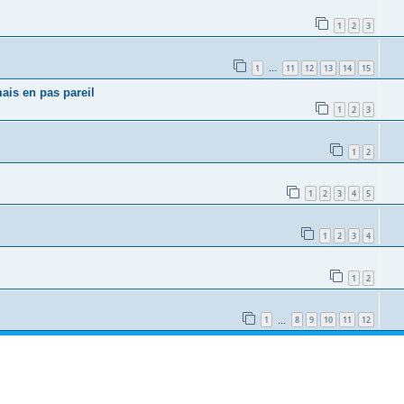
1
2
3
1
11
12
13
14
15
…
ais en pas pareil
1
2
3
1
2
1
2
3
4
5
1
2
3
4
1
2
1
8
9
10
11
12
…