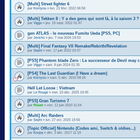
[Multi] Street fighter 6
par
Kornyou
» lun. 21 févr. 2022 06:58
[Multi] Tekken 8 : Y a des gens qui sont là, à la saison 3 ?
par
Viggo
» jeu. 15 sept. 2022 01:47
gen ATLAS - le nouveau Fumito Ueda [PS5, PC]
par
Jericho
» jeu. 7 mai 2026 19:53
[Multi] Final Fantasy VII Remake/Rebirth/Revelation
par
Sephi
» ven. 17 juin 2022 03:37
[PS5] Phantom blade Zero : Le successeur de Devil may cr
par
Viggo
» sam. 8 juin 2024 01:35
[PS4] The Last Guardian (I Have a dream)
par
Kornyou
» sam. 5 déc. 2015 09:26
Hell Let Loose : Vietnam
par
Le Rouge
» mer. 10 déc. 2025 19:45
[PS5] Gran Turismo 7
par
Pouet
» ven. 12 juin 2020 11:54
[Multi] Arc Raiders
par
Sephi
» lun. 27 oct. 2025 19:56
[Topic Officiel] Nintendo (Codes ami, Switch & oldies...)
par
Koopa
» dim. 3 déc. 2017 11:19