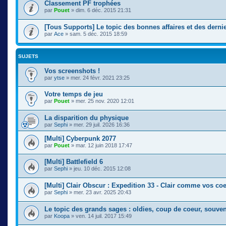
Classement PF trophées
par
Pouet
» dim. 6 déc. 2015 21:31
[Tous Supports] Le topic des bonnes affaires et des derni
par
Ace
» sam. 5 déc. 2015 18:59
SUJETS
Vos screenshots !
par
ytse
» mer. 24 févr. 2021 23:25
Votre temps de jeu
par
Pouet
» mer. 25 nov. 2020 12:01
La disparition du physique
par
Sephi
» mer. 29 juil. 2026 16:36
[Multi] Cyberpunk 2077
par
Pouet
» mar. 12 juin 2018 17:47
[Multi] Battlefield 6
par
Sephi
» jeu. 10 déc. 2015 12:08
[Multi] Clair Obscur : Expedition 33 - Clair comme vos 
par
Sephi
» mer. 23 avr. 2025 20:43
Le topic des grands sages : oldies, coup de coeur, souven
par
Koopa
» ven. 14 juil. 2017 15:49