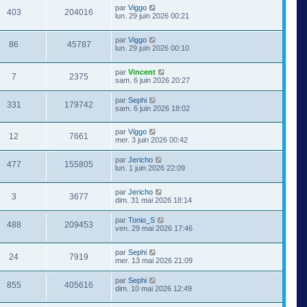
par
Viggo
403
204016
lun. 29 juin 2026 00:21
par
Viggo
86
45787
lun. 29 juin 2026 00:10
par
Vincent
7
2375
sam. 6 juin 2026 20:27
par
Sephi
331
179742
sam. 6 juin 2026 18:02
par
Viggo
12
7661
mer. 3 juin 2026 00:42
par
Jericho
477
155805
lun. 1 juin 2026 22:09
par
Jericho
3
3677
dim. 31 mai 2026 18:14
par
Tonio_S
488
209453
ven. 29 mai 2026 17:46
par
Sephi
24
7919
mer. 13 mai 2026 21:09
par
Sephi
855
405616
dim. 10 mai 2026 12:49