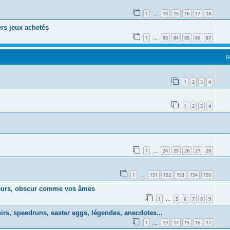
1
14
15
16
17
18
…
ers jeux achetés
1
83
84
85
86
87
…
R
1
2
3
4
1
2
3
4
1
24
25
26
27
28
…
1
151
152
153
154
155
…
coeurs, obscur comme vos âmes
1
5
6
7
8
9
…
irs, speedruns, easter eggs, légendes, anecdotes...
1
13
14
15
16
17
…