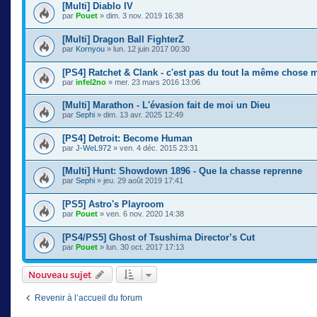
[Multi] Diablo IV
par
Pouet
» dim. 3 nov. 2019 16:38
[Multi] Dragon Ball FighterZ
par
Kornyou
» lun. 12 juin 2017 00:30
[PS4] Ratchet & Clank - c'est pas du tout la même chose m
par
infel2no
» mer. 23 mars 2016 13:06
[Multi] Marathon - L'évasion fait de moi un Dieu
par
Sephi
» dim. 13 avr. 2025 12:49
[PS4] Detroit: Become Human
par
J-WeL972
» ven. 4 déc. 2015 23:31
[Multi] Hunt: Showdown 1896 - Que la chasse reprenne
par
Sephi
» jeu. 29 août 2019 17:41
[PS5] Astro's Playroom
par
Pouet
» ven. 6 nov. 2020 14:38
[PS4/PS5] Ghost of Tsushima Director’s Cut
par
Pouet
» lun. 30 oct. 2017 17:13
Nouveau sujet
Revenir à l’accueil du forum