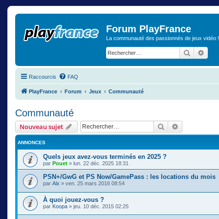
Forum PlayFrance
La communauté des passionnés de jeux vidéo !
Recherch
Rech
Raccourcis
FAQ
PlayFrance
Forum
Jeux
Communauté
Communauté
Rechercher
Recherche a
Nouveau sujet
ANNONCES
Quels jeux avez-vous terminés en 2025 ?
par
Pouet
» lun. 22 déc. 2025 18:31
PSN+/GwG et PS Now/GamePass : les locations du mois
par
Alx
» ven. 25 mars 2016 08:54
À quoi jouez-vous ?
par
Koopa
» jeu. 10 déc. 2015 02:25