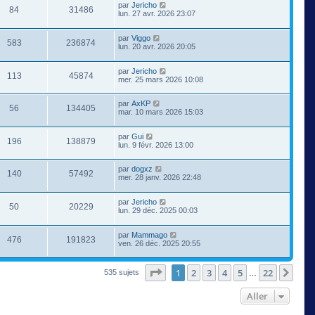
par
Jericho
84
31486
lun. 27 avr. 2026 23:07
par
Viggo
583
236874
lun. 20 avr. 2026 20:05
par
Jericho
113
45874
mer. 25 mars 2026 10:08
par
AxKP
56
134405
mar. 10 mars 2026 15:03
par
Gui
196
138879
lun. 9 févr. 2026 13:00
par
dogxz
140
57492
mer. 28 janv. 2026 22:48
par
Jericho
50
20229
lun. 29 déc. 2025 00:03
par
Mammago
476
191823
ven. 26 déc. 2025 20:55
Page
1
sur
22
1
2
3
4
5
22
Suiv
535 sujets
…
Aller