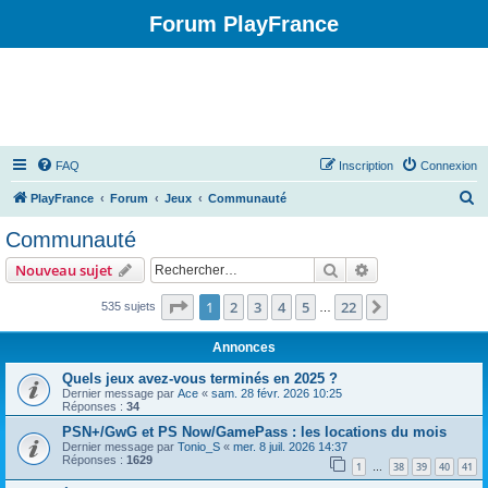
Forum PlayFrance
FAQ
Inscription
Connexion
R
PlayFrance
Forum
Jeux
Communauté
e
Communauté
c
Rechercher
Recherche avanc
Nouveau sujet
h
e
Page
1
sur
22
1
2
3
4
5
22
Suivant
535 sujets
…
r
Annonces
c
Quels jeux avez-vous terminés en 2025 ?
h
Dernier message par
Ace
«
sam. 28 févr. 2026 10:25
Réponses :
34
e
PSN+/GwG et PS Now/GamePass : les locations du mois
r
Dernier message par
Tonio_S
«
mer. 8 juil. 2026 14:37
Réponses :
1629
1
38
39
40
41
…