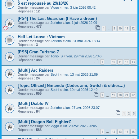
5 est repoussé au 29/10/26
Dernier message par
Viggo
«
mer. 3 juin 2026 00:42
Réponses :
12
[PS4] The Last Guardian (I Have a dream)
Dernier message par
Jericho
«
lun. 1 juin 2026 22:09
Réponses :
477
1
9
10
11
12
…
Hell Let Loose : Vietnam
Dernier message par
Jericho
«
dim. 31 mai 2026 18:14
Réponses :
3
[PS5] Gran Turismo 7
Dernier message par
Tonio_S
«
ven. 29 mai 2026 17:46
Réponses :
488
1
10
11
12
13
…
[Multi] Arc Raiders
Dernier message par
Sephi
«
mer. 13 mai 2026 21:09
Réponses :
24
[Topic Officiel] Nintendo (Codes ami, Switch & oldies...)
Dernier message par
Sephi
«
dim. 10 mai 2026 12:49
Réponses :
855
1
19
20
21
22
…
[Multi] Diablo IV
Dernier message par
Jericho
«
lun. 27 avr. 2026 23:07
Réponses :
84
1
2
3
[Multi] Dragon Ball FighterZ
Dernier message par
Viggo
«
lun. 20 avr. 2026 20:05
Réponses :
583
1
12
13
14
15
…