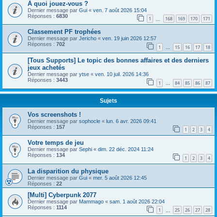
À quoi jouez-vous ?
Dernier message par
Gui
«
ven. 7 août 2026 15:04
Réponses :
6830
1
168
169
170
171
…
Classement PF trophées
Dernier message par
Jericho
«
ven. 19 juin 2026 12:57
Réponses :
702
1
15
16
17
18
…
[Tous Supports] Le topic des bonnes affaires et des derniers
jeux achetés
Dernier message par
ytse
«
ven. 10 juil. 2026 14:36
Réponses :
3443
1
84
85
86
87
…
Sujets
Vos screenshots !
Dernier message par
sophocle
«
lun. 6 avr. 2026 09:41
Réponses :
157
1
2
3
4
Votre temps de jeu
Dernier message par
Sephi
«
dim. 22 déc. 2024 11:24
Réponses :
134
1
2
3
4
La disparition du physique
Dernier message par
Gui
«
mer. 5 août 2026 12:45
Réponses :
22
[Multi] Cyberpunk 2077
Dernier message par
Mammago
«
sam. 1 août 2026 22:04
Réponses :
1114
1
25
26
27
28
…