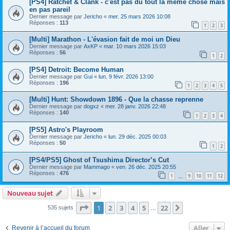
[PS4] Ratchet & Clank - c'est pas du tout la même chose mais
en pas pareil
Dernier message par
Jericho
«
mer. 25 mars 2026 10:08
Réponses :
113
1
2
3
[Multi] Marathon - L'évasion fait de moi un Dieu
Dernier message par
AxKP
«
mar. 10 mars 2026 15:03
Réponses :
56
1
2
[PS4] Detroit: Become Human
Dernier message par
Gui
«
lun. 9 févr. 2026 13:00
Réponses :
196
1
2
3
4
5
[Multi] Hunt: Showdown 1896 - Que la chasse reprenne
Dernier message par
dogxz
«
mer. 28 janv. 2026 22:48
Réponses :
140
1
2
3
4
[PS5] Astro's Playroom
Dernier message par
Jericho
«
lun. 29 déc. 2025 00:03
Réponses :
50
1
2
[PS4/PS5] Ghost of Tsushima Director’s Cut
Dernier message par
Mammago
«
ven. 26 déc. 2025 20:55
Réponses :
476
1
9
10
11
12
…
Nouveau sujet
Page
1
sur
22
1
2
3
4
5
22
Suivant
535 sujets
…
Aller
Revenir à l’accueil du forum