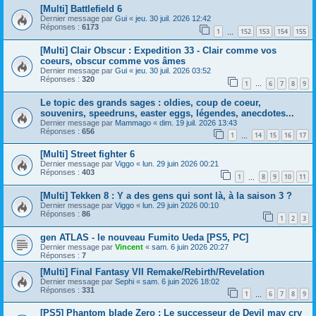
[Multi] Battlefield 6
Dernier message par
Gui
«
jeu. 30 juil. 2026 12:42
Réponses :
6173
1
152
153
154
155
…
[Multi] Clair Obscur : Expedition 33 - Clair comme vos
coeurs, obscur comme vos âmes
Dernier message par
Gui
«
jeu. 30 juil. 2026 03:52
Réponses :
320
1
6
7
8
9
…
Le topic des grands sages : oldies, coup de coeur,
souvenirs, speedruns, easter eggs, légendes, anecdotes...
Dernier message par
Mammago
«
dim. 19 juil. 2026 13:43
Réponses :
656
1
14
15
16
17
…
[Multi] Street fighter 6
Dernier message par
Viggo
«
lun. 29 juin 2026 00:21
Réponses :
403
1
8
9
10
11
…
[Multi] Tekken 8 : Y a des gens qui sont là, à la saison 3 ?
Dernier message par
Viggo
«
lun. 29 juin 2026 00:10
Réponses :
86
1
2
3
gen ATLAS - le nouveau Fumito Ueda [PS5, PC]
Dernier message par
Vincent
«
sam. 6 juin 2026 20:27
Réponses :
7
[Multi] Final Fantasy VII Remake/Rebirth/Revelation
Dernier message par
Sephi
«
sam. 6 juin 2026 18:02
Réponses :
331
1
6
7
8
9
…
[PS5] Phantom blade Zero : Le successeur de Devil may cry