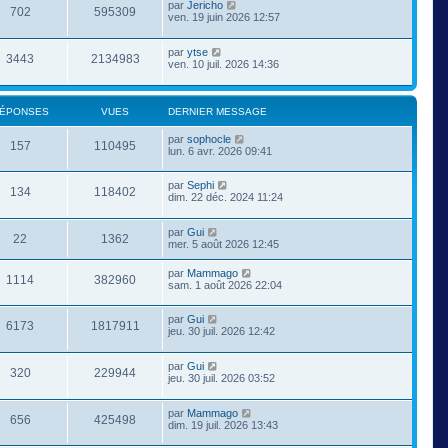
par
Jericho
702
595309
ven. 19 juin 2026 12:57
par
ytse
3443
2134983
ven. 10 juil. 2026 14:36
ÉPONSES
VUES
DERNIER MESSAGE
par
sophocle
157
110495
lun. 6 avr. 2026 09:41
par
Sephi
134
118402
dim. 22 déc. 2024 11:24
par
Gui
22
1362
mer. 5 août 2026 12:45
par
Mammago
1114
382960
sam. 1 août 2026 22:04
par
Gui
6173
1817911
jeu. 30 juil. 2026 12:42
par
Gui
320
229944
jeu. 30 juil. 2026 03:52
par
Mammago
656
425498
dim. 19 juil. 2026 13:43