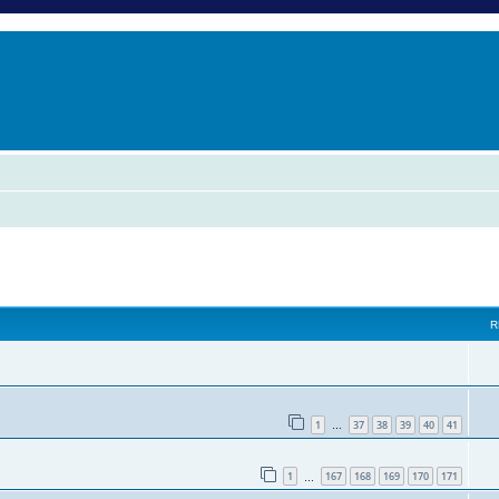
er
erche avancée
vancée
R
1
37
38
39
40
41
…
1
167
168
169
170
171
…