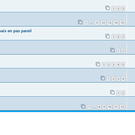
1
2
3
1
11
12
13
14
15
…
ais en pas pareil
1
2
3
1
2
1
2
3
4
5
1
2
3
4
1
2
1
8
9
10
11
12
…