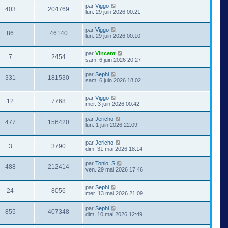
par
Viggo
403
204769
lun. 29 juin 2026 00:21
par
Viggo
86
46140
lun. 29 juin 2026 00:10
par
Vincent
7
2454
sam. 6 juin 2026 20:27
par
Sephi
331
181530
sam. 6 juin 2026 18:02
par
Viggo
12
7768
mer. 3 juin 2026 00:42
par
Jericho
477
156420
lun. 1 juin 2026 22:09
par
Jericho
3
3790
dim. 31 mai 2026 18:14
par
Tonio_S
488
212414
ven. 29 mai 2026 17:46
par
Sephi
24
8056
mer. 13 mai 2026 21:09
par
Sephi
855
407348
dim. 10 mai 2026 12:49