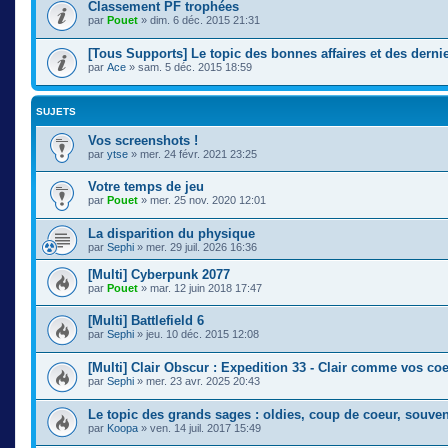
Classement PF trophées
par
Pouet
» dim. 6 déc. 2015 21:31
[Tous Supports] Le topic des bonnes affaires et des derni
par
Ace
» sam. 5 déc. 2015 18:59
SUJETS
Vos screenshots !
par
ytse
» mer. 24 févr. 2021 23:25
Votre temps de jeu
par
Pouet
» mer. 25 nov. 2020 12:01
La disparition du physique
par
Sephi
» mer. 29 juil. 2026 16:36
[Multi] Cyberpunk 2077
par
Pouet
» mar. 12 juin 2018 17:47
[Multi] Battlefield 6
par
Sephi
» jeu. 10 déc. 2015 12:08
[Multi] Clair Obscur : Expedition 33 - Clair comme vos 
par
Sephi
» mer. 23 avr. 2025 20:43
Le topic des grands sages : oldies, coup de coeur, souven
par
Koopa
» ven. 14 juil. 2017 15:49