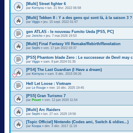
[Multi] Street fighter 6
par
Kornyou
» lun. 21 févr. 2022 06:58
[Multi] Tekken 8 : Y a des gens qui sont là, à la saison 3 ?
par
Viggo
» jeu. 15 sept. 2022 01:47
gen ATLAS - le nouveau Fumito Ueda [PS5, PC]
par
Jericho
» jeu. 7 mai 2026 19:53
[Multi] Final Fantasy VII Remake/Rebirth/Revelation
par
Sephi
» ven. 17 juin 2022 03:37
[PS5] Phantom blade Zero : Le successeur de Devil may cr
par
Viggo
» sam. 8 juin 2024 01:35
[PS4] The Last Guardian (I Have a dream)
par
Kornyou
» sam. 5 déc. 2015 09:26
Hell Let Loose : Vietnam
par
Le Rouge
» mer. 10 déc. 2025 19:45
[PS5] Gran Turismo 7
par
Pouet
» ven. 12 juin 2020 11:54
[Multi] Arc Raiders
par
Sephi
» lun. 27 oct. 2025 19:56
[Topic Officiel] Nintendo (Codes ami, Switch & oldies...)
par
Koopa
» dim. 3 déc. 2017 11:19