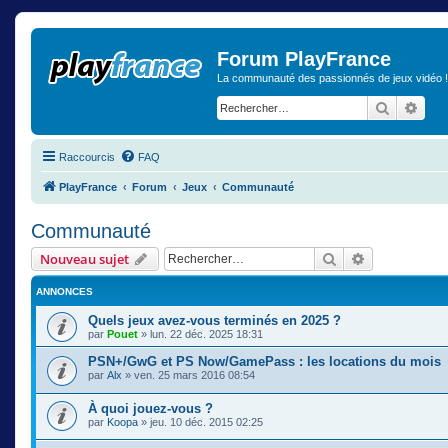
Forum PlayFrance
La communauté des passionnés de jeux vidéo !
Recherch
Rech
Raccourcis
FAQ
PlayFrance
Forum
Jeux
Communauté
Communauté
Rechercher
Recherche a
Nouveau sujet
ANNONCES
Quels jeux avez-vous terminés en 2025 ?
par
Pouet
» lun. 22 déc. 2025 18:31
PSN+/GwG et PS Now/GamePass : les locations du mois
par
Alx
» ven. 25 mars 2016 08:54
À quoi jouez-vous ?
par
Koopa
» jeu. 10 déc. 2015 02:25