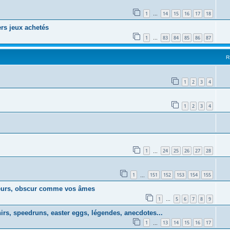
1
14
15
16
17
18
…
ers jeux achetés
1
83
84
85
86
87
…
R
1
2
3
4
1
2
3
4
1
24
25
26
27
28
…
1
151
152
153
154
155
…
coeurs, obscur comme vos âmes
1
5
6
7
8
9
…
irs, speedruns, easter eggs, légendes, anecdotes...
1
13
14
15
16
17
…