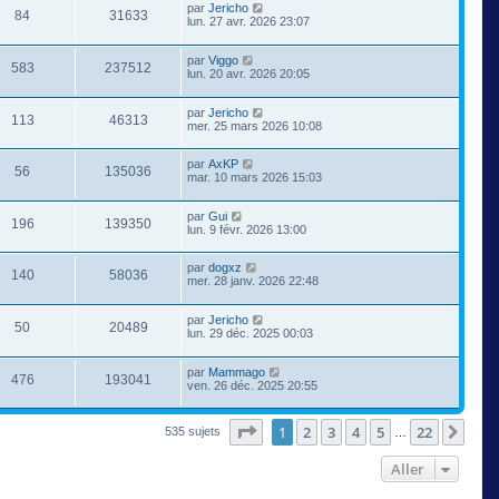
par
Jericho
84
31633
lun. 27 avr. 2026 23:07
par
Viggo
583
237512
lun. 20 avr. 2026 20:05
par
Jericho
113
46313
mer. 25 mars 2026 10:08
par
AxKP
56
135036
mar. 10 mars 2026 15:03
par
Gui
196
139350
lun. 9 févr. 2026 13:00
par
dogxz
140
58036
mer. 28 janv. 2026 22:48
par
Jericho
50
20489
lun. 29 déc. 2025 00:03
par
Mammago
476
193041
ven. 26 déc. 2025 20:55
Page
1
sur
22
1
2
3
4
5
22
Suiv
535 sujets
…
Aller