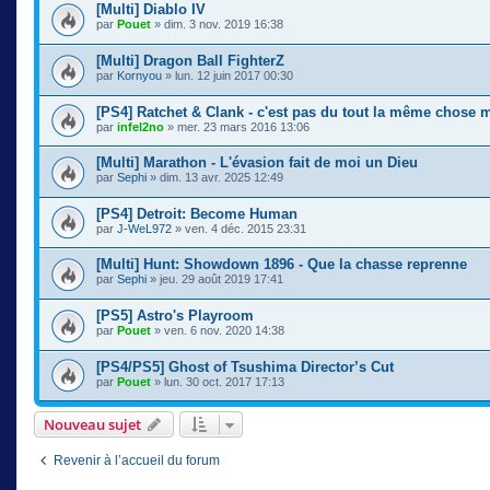
[Multi] Diablo IV
par
Pouet
» dim. 3 nov. 2019 16:38
[Multi] Dragon Ball FighterZ
par
Kornyou
» lun. 12 juin 2017 00:30
[PS4] Ratchet & Clank - c'est pas du tout la même chose m
par
infel2no
» mer. 23 mars 2016 13:06
[Multi] Marathon - L'évasion fait de moi un Dieu
par
Sephi
» dim. 13 avr. 2025 12:49
[PS4] Detroit: Become Human
par
J-WeL972
» ven. 4 déc. 2015 23:31
[Multi] Hunt: Showdown 1896 - Que la chasse reprenne
par
Sephi
» jeu. 29 août 2019 17:41
[PS5] Astro's Playroom
par
Pouet
» ven. 6 nov. 2020 14:38
[PS4/PS5] Ghost of Tsushima Director’s Cut
par
Pouet
» lun. 30 oct. 2017 17:13
Nouveau sujet
Revenir à l’accueil du forum